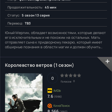
Продолжительность:
45 мин
Статус:
5 сезон 13 серия
Перевод:
ТВ3
Юный Мерлин, обладает возможностями, которые делают
его исключительным и не похожим на остальных. Мать
отправляет сына к придворному лекарю, который имеет
обширные познания в области магии и должен обучить
юное дарование основам волшебства. Но именно в этот
момент выходит указ о запрете магии. Однако Мерлин не
откажется от предназначения и станет самым могучим
Королевство ветров (1 сезон)
волшебником
0
0
Голосов:
7.6
(1066)
8.566
(1683)