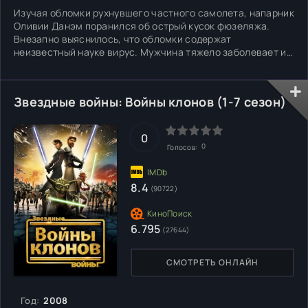
Изучая обломки рухнувшего частного самолета, напарник
Оливии Данэм поранился об острый кусок фюзеляжа.
Внезапно выяснилось, что обломки содержат
неизвестный науке вирус. Мужчина тяжело заболевает и
врачи не в состоянии найти лечение. Приходится главной
героине расследовать события двадцатилетней
давности, связанные с созданием вышеуказанного
Звездные войны: Войны клонов (1-7 сезон)
штамма. Выясняется, что
0
0
Голосов:
8.4
(90722)
6.795
(27644)
СМОТРЕТЬ ОНЛАЙН
Год:
2008