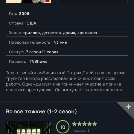
Год:
2008
Страна:
США
Жанр:
триллер, детектив, драма, криминал
Продолжительность:
43 мин
Статус:
7 сезон 11 серия
Перевод:
TVShows
Талантливый и амбициозный Патрик Джейн долгое время
трудится в бюро расследований и очень любит свою
работу. Однажды мужчина принимает участие в поимке
опасного преступника. Он выступает на телевизионном
шоу и говорит об убийце нелицеприятные вещи. Чтобы
отомстить главному герою, маньяк убивает жену и дочку
Патрика.
Во все тяжкие (1-2 сезон)
10
6
Голосов: