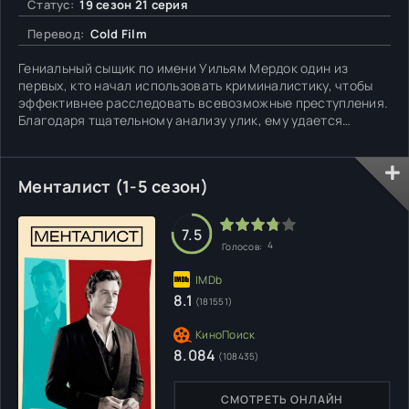
Статус:
19 сезон 21 серия
Перевод:
Cold Film
Гениальный сыщик по имени Уильям Мердок один из
первых, кто начал использовать криминалистику, чтобы
эффективнее расследовать всевозможные преступления.
Благодаря тщательному анализу улик, ему удается
добиться лучших результатов, нежели коллеги. Однако, в
девятнадцатом столетии методология главного героя
вызывает крайне неоднозначную реакцию. В мистера
Менталист (1-5 сезон)
Мердока верит
7.5
4
Голосов:
8.1
(181551)
8.084
(108435)
СМОТРЕТЬ ОНЛАЙН