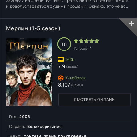
захолустье среди пустыни, преподавать в средней школе
и довольствоваться сущими грошами. Однако, это не все
пакости, приготовленные своенравной Фортуной. У
сорокалетнего мужчины находят раковую опухоль. Глядя
в глаза смерти он думает о жене и ребенке, которым не в
Мерлин (1-5 сезон)
состоянии
10
3
Голосов:
7.9
(80806)
8.107
(67600)
СМОТРЕТЬ ОНЛАЙН
Год:
2008
Страна:
Великобритания
Жанр:
фэнтези, драма, приключения