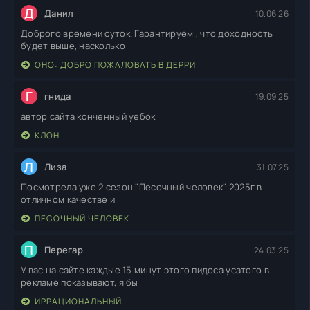
Д
Данил
10.06.26
Доброго времени суток. Гарантируем , что доходность
будет выше, насколько
ОНО: ДОБРО ПОЖАЛОВАТЬ В ДЕРРИ
Г
гнида
19.09.25
автор сайта конченный уебок
КЛОН
Л
Лиза
31.07.25
Посмотрела уже 2 сезон "Песочный человек" 2025г в
отличном качестве и
ПЕСОЧНЫЙ ЧЕЛОВЕК
П
Перегар
24.03.25
У вас на сайте каждые 15 минут этого пидоса усатого в
рекламе показывают, я бы
ИРРАЦИОНАЛЬНЫЙ