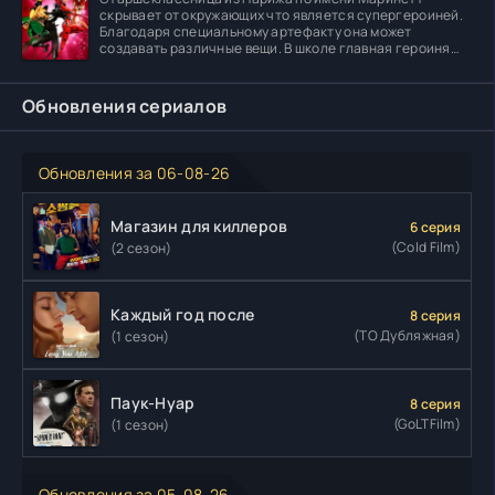
скрывает от окружающих что является супергероиней.
Благодаря специальному артефакту она может
создавать различные вещи. В школе главная героиня
встречает
Обновления сериалов
Обновления за 06-08-26
Магазин для киллеров
6 серия
(Cold Film)
(2 сезон)
Каждый год после
8 серия
(ТО Дубляжная)
(1 сезон)
Паук-Нуар
8 серия
(GoLTFilm)
(1 сезон)
Обновления за 05-08-26