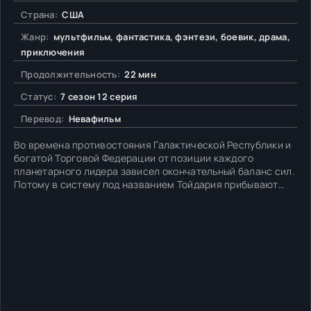
Страна:
США
Жанр:
мультфильм, фантастика, фэнтези, боевик, драма,
приключения
Продолжительность:
22 мин
Статус:
7 сезон 12 серия
Перевод:
Невафильм
Во времена противостояния Галактической Республики и
богатой Торговой Федерации от позиции каждого
планетарного лидера зависел окончательный баланс сил.
Потому в систему под названием Тойдария прибывают
представители обоих фракций. Мастер Йода
представляет Орден джедаев и намерен убедить короля
Катуунко выступить на стороне официальных властей.
Граф Дуку напротив,