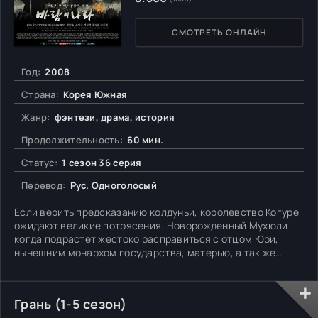
СМОТРЕТЬ ОНЛАЙН
Год:
2008
Страна:
Корея Южная
Жанр:
фэнтези, драма, история
Продолжительность:
60 мин.
Статус:
1 сезон 36 серия
Перевод:
Рус. Одноголосый
Если верить предсказанию колдуньи, королевство Когурё
ожидают великие потрясения. Новорожденный Мухюли
когда подрастет жестоко расправиться с отцом Юри,
нынешним монархом государства, матерью, а так же
старшим братом. Так он сумеет узурпировать власть и
принесет много горя обыкновенным людям.
Единственный выход, прикончить гаденыша здесь и
Грань (1-5 сезон)
сейчас. Однако, благородный