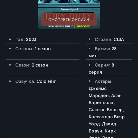
СМОТРЕТЬ ОНЛАЙН
Год:
2023
Страна:
США
Сезоны:
1 сезон
Время:
28
мин.
Сезон:
2 сезон
Серия:
8
серия
Озвучка:
Cold Film
Актёры:
Джеймс
Марсден, Алан
Баринхолц,
Сьюзэн Бергер,
Кассандра Блэр
Уорд, Дэвид
Браун, Кирк
Фокс, Росс