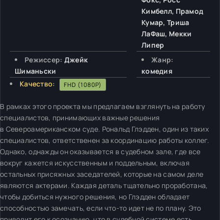
Кимбелл, Прамод
Кумар, Триша
ЛаФаш, Мекки
Липер
Режиссер:
Джейк
Жанр:
Шиманьски
комедия
Качество:
FHD (1080P)
В рамках этого проекта мы предлагаем взглянуть на работу
специалистов, принимающих важные решения
в Североамериканском суде. Рональд Глэдден, один из таких
специалистов, ответственен за координацию работы коллег.
Однако, однажды он оказывается в судебном зале, где все
вокруг кажется искусственным и поддельным, включая
остальных присяжных заседателей, которые на самом деле
являются актерами. Каждая деталь тщательно проработана,
чтобы добиться нужного решения, но Глэдден обладает
способностью замечать, если что-то идет не по плану. Это
приводит его к осознанию, что в судебной системе есть