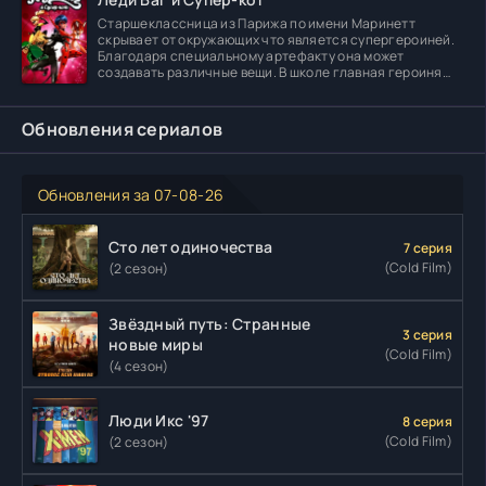
Старшеклассница из Парижа по имени Маринетт
скрывает от окружающих что является супергероиней.
Благодаря специальному артефакту она может
создавать различные вещи. В школе главная героиня
встречает
Обновления сериалов
Обновления за 07-08-26
Сто лет одиночества
7 серия
(Cold Film)
(2 сезон)
Звёздный путь: Странные
3 серия
новые миры
(Cold Film)
(4 сезон)
Люди Икс '97
8 серия
(Cold Film)
(2 сезон)