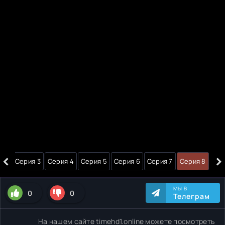
‹
›
я 2
Серия 3
Серия 4
Серия 5
Серия 6
Серия 7
Серия 8
МЫ В
0
0
Телеграм
На нашем сайте timehd1.online можете посмотреть