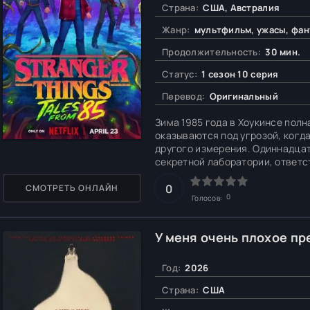
Страна:
США, Австралия
Жанр:
мультфильм, ужасы, фан
Продолжительность:
30 мин.
Статус:
1 сезон 10 серия
Перевод:
Оригинальный
Зима 1985 года в Хоукинсе пол
оказываются под угрозой, когд
другого измерения. Одиннадцат
секретной лаборатории, ответс
друзьями она сражается с опас
реальности.
0
СМОТРЕТЬ ОНЛАЙН
0
Голосов:
У меня очень плохое пр
Год:
2026
Страна:
США