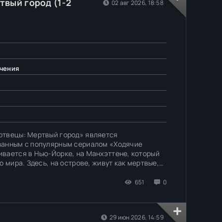
твый город (1-2
02 авг 2026, 18:58
ючения
ртвецы: Мертвый город» является
занным с популярным сериалом «Ходячие
вается в Нью-Йорке, на Манхэттене, который
о мира. Здесь, на острове, живут как мертвые,
 находятся главные герои — Ниган и Мэгги. Они
651
0
29 июн 2026, 14:59