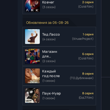
Ковчег
2 серия
(Cold Film)
(3 сезон)
Обновления за 06-08-26
Тед Лассо
1 серия
(ViruseProject)
(4 сезон)
Магазин
6 серия
для
(Cold Film)
киллеров
(2 сезон)
Каждый
8 серия
год после
(ТО Дубляжная)
(1 сезон)
Паук-Нуар
8 серия
(GoLTFilm)
(1 сезон)