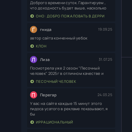
Доброго времени суток. Гарантируем ,
что доходность будет выше, насколько
ОНО: ДОБРО ПОЖАЛОВАТЬ В ДЕРРИ
Г
гнида
19.09.25
автор сайта конченный уебок
КЛОН
Л
Лиза
31.07.25
Посмотрела уже 2 сезон "Песочный
человек" 2025г в отличном качестве и
ПЕСОЧНЫЙ ЧЕЛОВЕК
П
Перегар
24.03.25
У вас на сайте каждые 15 минут этого
пидоса усатого в рекламе показывают, я
бы
ИРРАЦИОНАЛЬНЫЙ