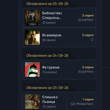
Обновления за 05-08-26
Библиотекари:
2 серия
Следующая
(Cold Film)
глава
(2 сезон)
Всеамериканский
5 серия
()
(8 сезон)
Обновления за 04-08-26
Футурама
2 серия
(Cold Film)
(14 сезон)
Обновления за 03-08-26
Спецназ:
1 серия
Львица
(LE-Production)
(3 сезон)