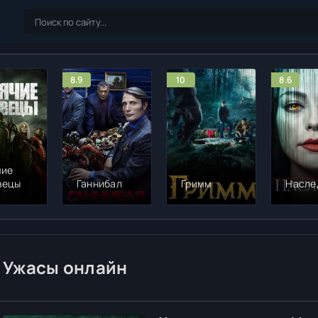
8.9
10
8.6
чие
вецы
Ганнибал
Гримм
Насле
Ужасы онлайн