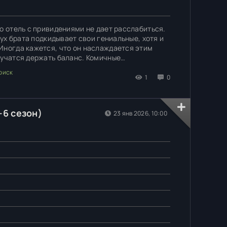
о отель с привидениями не дает расслабиться.
дух брата подкидывает свои гениальные, хотя и
Иногда кажется, что он наслаждается этим
 учатся держать баланс. Комичные
 но именно они создают ту особую атмосферу,
1
0
-6 сезон)
23 янв 2026, 10:00