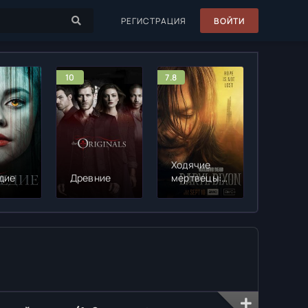
РЕГИСТРАЦИЯ
ВОЙТИ
10
7.8
10
Ходячие
дие
Древние
мертвецы:
Извне
Дэрил
Диксон