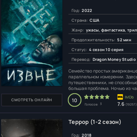
Год:
2022
Страна:
США
Жанр:
ужасы, фантастика, трил
Продолжительность:
52 мин
Статус:
4 сезон 10 серия
Перевод:
Dragon Money Studio
Семейство простых американце
параллельном измерении. Здесь
путешественники, не способные
большая проблема. Ночью из ч
и жаждут испить крови. Единств
надежном месте, защищенном 
10
СМОТРЕТЬ ОНЛАЙН
7.6
3
Голосов:
(19257)
Террор (1-2 сезон)
Год:
2018