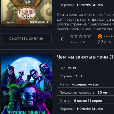
Перевод:
HDrezka Studio
Она старается жить спокойно, н
Дети растут, гости приходят, а 
слегка странные предложения. 
хаосом больше нее. Вместе они
происшествия случаются часто,
в которой даже
0
СМОТРЕТЬ ОНЛАЙН
7.7
0
Голосов:
(2117)
Чем мы заняты в тени (1
Год:
2019
Страна:
США
Жанр:
комедия, ужасы
Продолжительность:
30 мин
Статус:
6 сезон 11 серия
Перевод:
HDrezka Studio