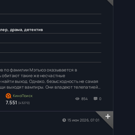
лер, драма, детектив
в по фамилии Мэтьюз оказывается в
 обитают такие же несчастные
 найти выход. Однако, безысходность не самая
ащи выходят вампиры. Они владеют телепатией
енный способ дожить до утра, спрятаться в
оберегом.
854
0
7.551
(43270)
15 июн 2026, 07:01