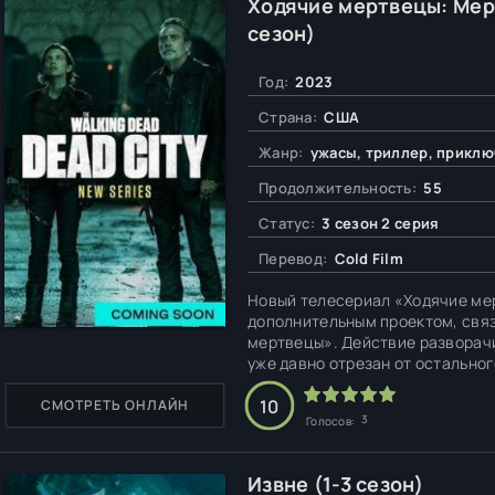
Ходячие мертвецы: Мер
сезон)
Год:
2023
Страна:
США
Жанр:
ужасы, триллер, прикл
Продолжительность:
55
Статус:
3 сезон 2 серия
Перевод:
Cold Film
Новый телесериал «Ходячие ме
дополнительным проектом, свя
мертвецы». Действие разворачи
уже давно отрезан от остальног
так и живые, и на первом плане
ведут борьбу с зомби в
10
СМОТРЕТЬ ОНЛАЙН
3
Голосов:
Извне (1-3 сезон)