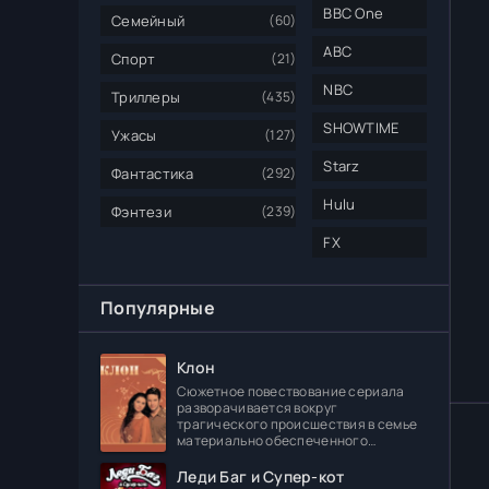
BBC One
Семейный
(60)
ABC
Спорт
(21)
NBC
Триллеры
(435)
SHOWTIME
Ужасы
(127)
Starz
Фантастика
(292)
Hulu
Фэнтези
(239)
FX
Популярные
Клон
Сюжетное повествование сериала
разворачивается вокруг
трагического происшествия в семье
материально обеспеченного
делового человека Леонидаса
Ферраса. Дело в том, что его отпрыск
Леди Баг и Супер-кот