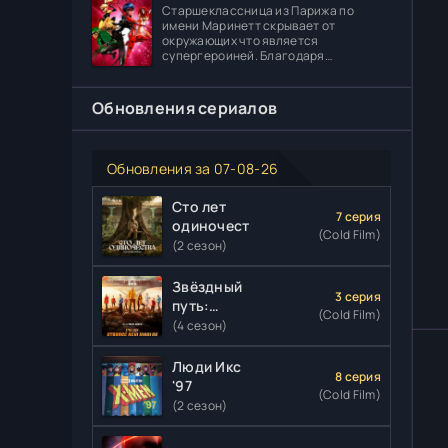
Диога погибает в
Старшеклассница из Парижа по
имени Маринетт скрывает от
окружающих что является
супергероиней. Благодаря
специальному артефакту она может
создавать различные вещи. В школе
главная героиня встречает
Обновления сериалов
Обновления за 07-08-26
Сто лет
7 серия
одиночества
(Cold Film)
(2 сезон)
Звёздный
3 серия
путь:
(Cold Film)
Странные
(4 сезон)
новые
миры
Люди Икс
8 серия
'97
(Cold Film)
(2 сезон)