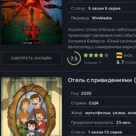
Статус:
5 сезон 9 серия
Перевод:
WinMedia
Хоукинс относительно небольшо
происходят резонансные событ
Уильяма Байерса. Юный школьни
велосипед с намерением вернуть
дождалась. Поисковая операция
Собственную попытку выяснить
7.5
СМОТРЕТЬ ОНЛАЙН
8.7
4
Голосов:
(113155
Отель с привидениями (
Год:
2025
Страна:
США
Жанр:
мультфильм, ужасы, ком
Продолжительность:
25 мин.
Статус:
1 сезон 10 серия