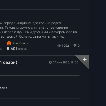
й город в Индиане, где крайне редко
ия. Таковым можно считать исчезновение
к играл с лучшими друзьями и вечером сел на
ся домой. Однако, сына мать так и не
 местной полиции не дала результатов.
 судьбу
1 022
0
8.401
4)
(386129)
1 сезон)
24 янв 2026, 18:00
едия