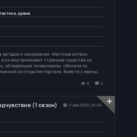
тастика, драма
на загадок и напряжения. Местные жители
а в их мир проникают странные существа из
ь, обладающая телекинезом, сбежала из
твенной за открытие портала. Вместе с верными
ностями, исходящими из параллельной
0
0
едчувствие (1 сезон)
11 мая 2026, 23:49