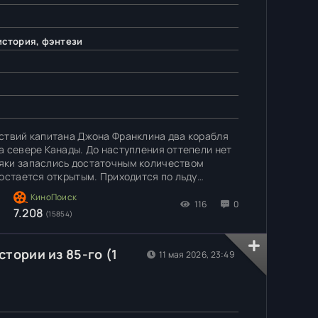
история, фэнтези
ствий капитана Джона Франклина два корабля
а севере Канады. До наступления оттепели нет
яки запаслись достаточным количеством
 остается открытым. Приходится по льду
убать деревья. Однако, вскоре на людей
116
0
7.208
(15854)
тории из 85-го (1
11 мая 2026, 23:49