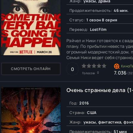
Жанр:
ужасы, драма
Продолжительность:
46 мин.
Статус:
1 сезон 8 серия
Перевод:
LostFilm
Рэйчел и Ники готовятся к свад
плану. По прибытии невеста уди
огромный модернистский дом, п
Семья Ники ведет себя странно
подозревать, что что-то идет не
0
СМОТРЕТЬ ОНЛАЙН
7.036
0
Голосов:
(32
Очень странные дела (1
Год:
2016
Страна:
США
Жанр:
ужасы, фантастика, фэнт
Продолжительность:
51 мин