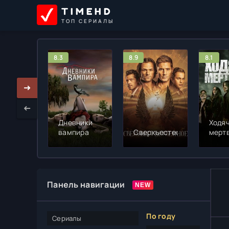
TIMEHD
ТОП СЕРИАЛЫ
8.3
8.9
8.1
Дневники
Ходя
вампира
Сверхъестественное
мерт
Панель навигации
По году
Сериалы