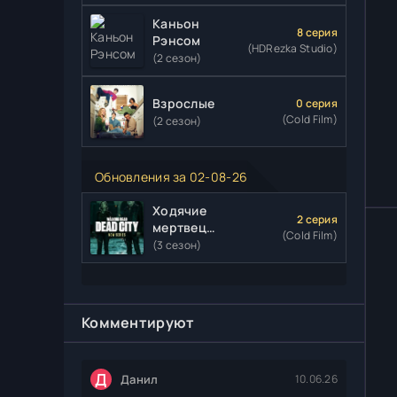
Каньон
8 серия
Рэнсом
(HDRezka Studio)
(2 сезон)
Взрослые
0 серия
(Cold Film)
(2 сезон)
Обновления за 02-08-26
Ходячие
2 серия
мертвецы:
(Cold Film)
Мертвый
(3 сезон)
город
Комментируют
Д
Данил
10.06.26