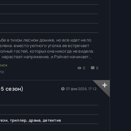
ьбе в тихом лесном домике, но все идет не по
влена: вместо уютного уголка ее встречает
олный гостей, которых она никогда не видела.
, нарастает напряжение, и Рэйчел начинает
 так.
0
0
72)
-5 сезон)
07 фев 2026, 17:12
ези, триллер, драма, детектив