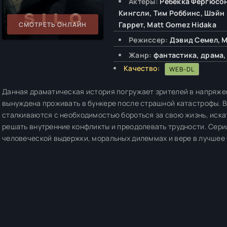
Актёры:
Ребекка Фергюсон
Кингсли, Тим Роббинс, Шэйн 
Гаррет, Matt Gomez Hidaka
СМОТРЕТЬ ОНЛАЙН
Режиссер:
Дэвид Семел, 
Жанр:
фантастика, драма,
Качество:
WEB-DL
Данная драматическая история погружает зрителей в напряжен
вынуждена проживать в бункере после страшной катастрофы. В
сталкиваются с необходимостью бороться за свою жизнь, искат
решать внутренние конфликты и преодолевать трудности. Сери
человеческой выдержки, моральных дилеммах и вере в лучшее