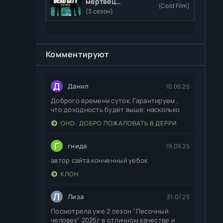
мертвецы:
(Cold Film)
Мертвый
(3 сезон)
город
Комментируют
Д
Данил
10.06.26
Доброго времени суток. Гарантируем ,
что доходность будет выше, насколько
ОНО: ДОБРО ПОЖАЛОВАТЬ В ДЕРРИ
Г
гнида
19.09.25
автор сайта конченный уебок
КЛОН
Л
Лиза
31.07.25
Посмотрела уже 2 сезон "Песочный
человек" 2025г в отличном качестве и