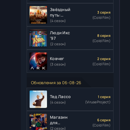
Звёздный
3 серия
путь:
(Cold Film)
Странные
(4 сезон)
новые
миры
Люди Икс
8 серия
'97
(Cold Film)
(2 сезон)
Ковчег
2 серия
(Cold Film)
(3 сезон)
Обновления за 06-08-26
Тед Лассо
1 серия
(ViruseProject)
(4 сезон)
Магазин
6 серия
для
(Cold Film)
киллеров
(2 сезон)