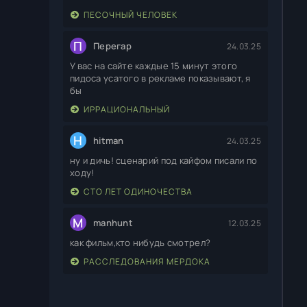
ПЕСОЧНЫЙ ЧЕЛОВЕК
П
Перегар
24.03.25
У вас на сайте каждые 15 минут этого
пидоса усатого в рекламе показывают, я
бы
ИРРАЦИОНАЛЬНЫЙ
H
hitman
24.03.25
ну и дичь! сценарий под кайфом писали по
ходу!
СТО ЛЕТ ОДИНОЧЕСТВА
M
manhunt
12.03.25
как фильм,кто нибудь смотрел?
РАССЛЕДОВАНИЯ МЕРДОКА