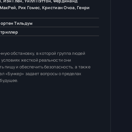
, Иэн Глен, Уилл Пэттон, Фердинанд
МакРей, Рик Гомес, Кристиан Очоа, Генри
Мортен Тильдум
 триллер
ную обстановку, в которой группа людей
 условиях жесткой реальности они
ь пищу и обеспечить безопасность, а также
ал «Бункер» задает вопросы о пределах
 будущее.