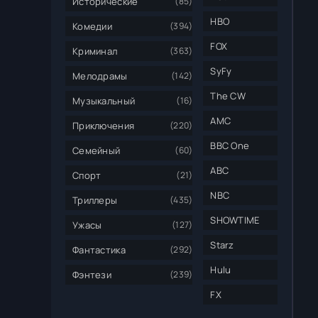
Исторические
(85)
HBO
Комедии
(394)
FOX
Криминал
(363)
SyFy
Мелодрамы
(142)
The CW
Музыкальный
(16)
AMC
Приключения
(220)
BBC One
Семейный
(60)
ABC
Спорт
(21)
NBC
Триллеры
(435)
SHOWTIME
Ужасы
(127)
Starz
Фантастика
(292)
Hulu
Фэнтези
(239)
FX