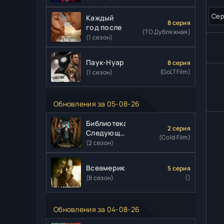
Сер
Каждый
8 серия
год после
(ТО Дубляжная)
(1 сезон)
Паук-Нуар
8 серия
(GoLTFilm)
(1 сезон)
Обновления за 05-08-26
Библиотекари:
2 серия
Следующая
(Cold Film)
глава
(2 сезон)
Всеамериканский
5 серия
()
(8 сезон)
Обновления за 04-08-26