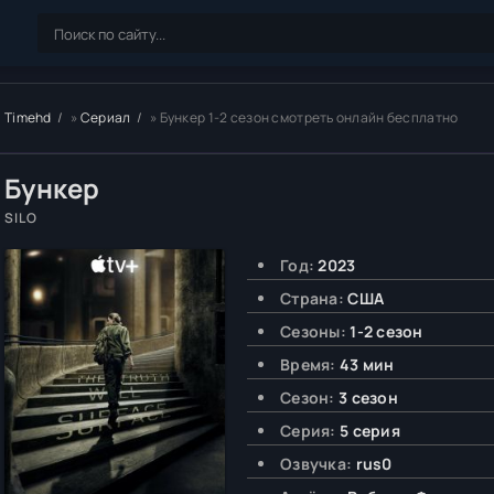
Timehd
»
Сериал
» Бункер 1-2 сезон смотреть онлайн бесплатно
Бункер
SILO
Год:
2023
Страна:
США
Сезоны:
1-2 сезон
Время:
43 мин
Сезон:
3 сезон
Серия:
5 серия
Озвучка:
rus0