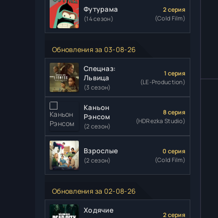
Футурама
2 серия
(Cold Film)
(14 сезон)
Обновления за 03-08-26
Спецназ:
1 серия
Львица
(LE-Production)
(3 сезон)
Каньон
8 серия
Рэнсом
(HDRezka Studio)
(2 сезон)
Взрослые
0 серия
(Cold Film)
(2 сезон)
Обновления за 02-08-26
Ходячие
2 серия