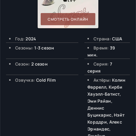
СМОТРЕТЬ ОНЛАЙН
Год:
2024
Страна:
США
Сезоны:
1-3 сезон
Время:
39
мин.
Сезон:
2 сезон
Серия:
7
серия
Озвучка:
Cold Film
Актёры:
Колин
Фаррелл, Кирби
Хауэлл-Батист,
Эми Райан,
Деннис
Буцикарис, Нэйт
Корддри, Алекс
Эрнандес,
Джеймс