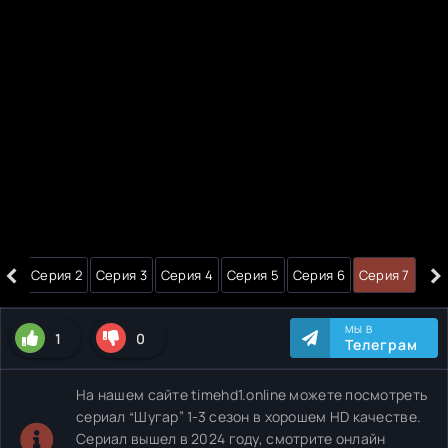
‹
›
я 1
Серия 2
Серия 3
Серия 4
Серия 5
Серия 6
Серия 7
МЫ В
1
0
Телеграм
На нашем сайте timehd1.online можете посмотреть
сериал “Шугар” 1-3 сезон в хорошем HD качестве.
Сериал вышел в 2024 году, смотрите онлайн