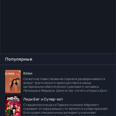
Популярные
Клон
Сюжетное повествование сериала разворачивается
вокруг трагического происшествия в семье
материально обеспеченного делового человека
Леонидаса Ферраса. Дело в том, что его отпрыск Диога
погибает в
Леди Баг и Супер-кот
Старшеклассница из Парижа по имени Маринетт
скрывает от окружающих что является супергероиней.
Благодаря специальному артефакту она может