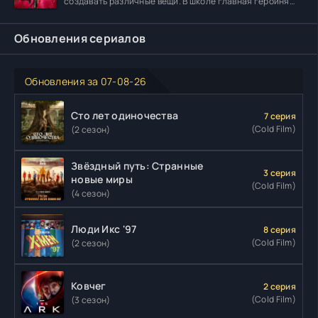
создавать различные вещи. В школе главная героиня
встречает
Обновления сериалов
Обновления за 07-08-26
Сто лет одиночества
7 серия
(Cold Film)
(2 сезон)
Звёздный путь: Странные
3 серия
новые миры
(Cold Film)
(4 сезон)
Люди Икс '97
8 серия
(Cold Film)
(2 сезон)
Ковчег
2 серия
(Cold Film)
(3 сезон)