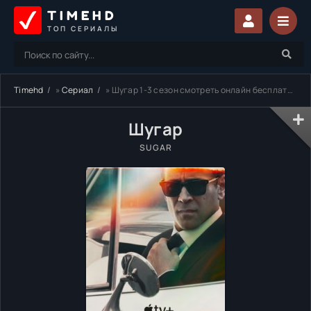
TIMEHD
ТОП СЕРИАЛЫ
Timehd
»
Сериал
» Шугар 1-3 сезон смотреть онлайн бесплатно
Шугар
SUGAR