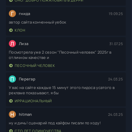
ОНО: ДОБРО ПОЖАЛОВАТЬ В ДЕРРИ
Г
гнида
19.09.25
автор сайта конченный уебок
КЛОН
Л
Лиза
31.07.25
Посмотрела уже 2 сезон "Песочный человек" 2025г в
отличном качестве и
ПЕСОЧНЫЙ ЧЕЛОВЕК
П
Перегар
24.03.25
У вас на сайте каждые 15 минут этого пидоса усатого в
рекламе показывают, я бы
ИРРАЦИОНАЛЬНЫЙ
H
hitman
24.03.25
ну и дичь! сценарий под кайфом писали по ходу!
СТО ЛЕТ ОДИНОЧЕСТВА