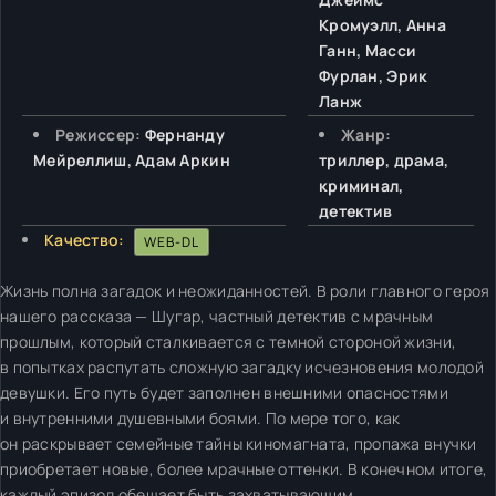
Кромуэлл, Анна
Ганн, Масси
Фурлан, Эрик
Ланж
Режиссер:
Фернанду
Жанр:
Мейреллиш, Адам Аркин
триллер, драма,
криминал,
детектив
Качество:
WEB-DL
Жизнь полна загадок и неожиданностей. В роли главного героя
нашего рассказа — Шугар, частный детектив с мрачным
прошлым, который сталкивается с темной стороной жизни,
в попытках распутать сложную загадку исчезновения молодой
девушки. Его путь будет заполнен внешними опасностями
и внутренними душевными боями. По мере того, как
он раскрывает семейные тайны киномагната, пропажа внучки
приобретает новые, более мрачные оттенки. В конечном итоге,
каждый эпизод обещает быть захватывающим