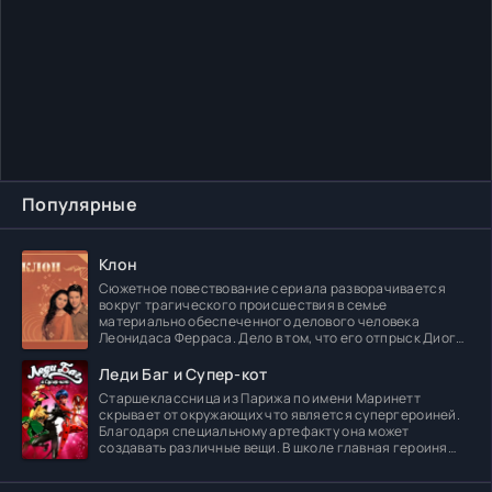
Популярные
Клон
Сюжетное повествование сериала разворачивается
вокруг трагического происшествия в семье
материально обеспеченного делового человека
Леонидаса Ферраса. Дело в том, что его отпрыск Диога
погибает в
Леди Баг и Супер-кот
Старшеклассница из Парижа по имени Маринетт
скрывает от окружающих что является супергероиней.
Благодаря специальному артефакту она может
создавать различные вещи. В школе главная героиня
встречает