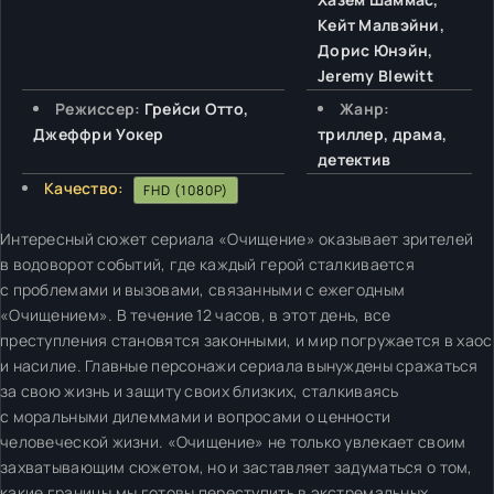
Кейт Малвэйни,
Дорис Юнэйн,
Jeremy Blewitt
Режиссер:
Грейси Отто,
Жанр:
Джеффри Уокер
триллер, драма,
детектив
Качество:
FHD (1080P)
Интересный сюжет сериала «Очищение» оказывает зрителей
в водоворот событий, где каждый герой сталкивается
с проблемами и вызовами, связанными с ежегодным
«Очищением». В течение 12 часов, в этот день, все
преступления становятся законными, и мир погружается в хаос
и насилие. Главные персонажи сериала вынуждены сражаться
за свою жизнь и защиту своих близких, сталкиваясь
с моральными дилеммами и вопросами о ценности
человеческой жизни. «Очищение» не только увлекает своим
захватывающим сюжетом, но и заставляет задуматься о том,
какие границы мы готовы переступить в экстремальных