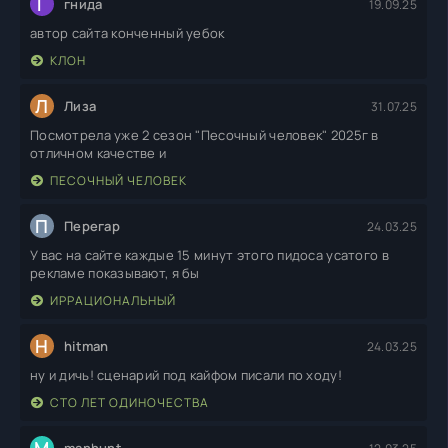
Г
гнида
19.09.25
автор сайта конченный уебок
КЛОН
Л
Лиза
31.07.25
Посмотрела уже 2 сезон "Песочный человек" 2025г в
отличном качестве и
ПЕСОЧНЫЙ ЧЕЛОВЕК
П
Перегар
24.03.25
У вас на сайте каждые 15 минут этого пидоса усатого в
рекламе показывают, я бы
ИРРАЦИОНАЛЬНЫЙ
H
hitman
24.03.25
ну и дичь! сценарий под кайфом писали по ходу!
СТО ЛЕТ ОДИНОЧЕСТВА