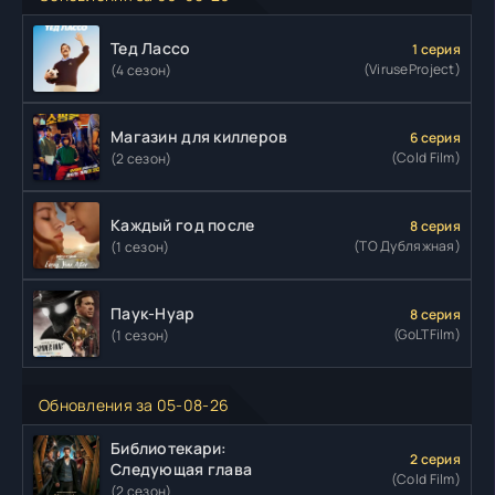
Тед Лассо
1 серия
(ViruseProject)
(4 сезон)
Магазин для киллеров
6 серия
(Cold Film)
(2 сезон)
Каждый год после
8 серия
(ТО Дубляжная)
(1 сезон)
Паук-Нуар
8 серия
(GoLTFilm)
(1 сезон)
Обновления за 05-08-26
Библиотекари:
2 серия
Следующая глава
(Cold Film)
(2 сезон)