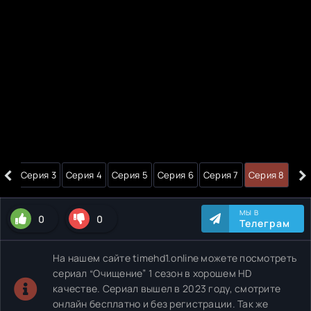
‹
›
я 2
Серия 3
Серия 4
Серия 5
Серия 6
Серия 7
Серия 8
МЫ В
0
0
Телеграм
На нашем сайте timehd1.online можете посмотреть
сериал “Очищение” 1 сезон в хорошем HD
качестве. Сериал вышел в 2023 году, смотрите
онлайн бесплатно и без регистрации. Так же