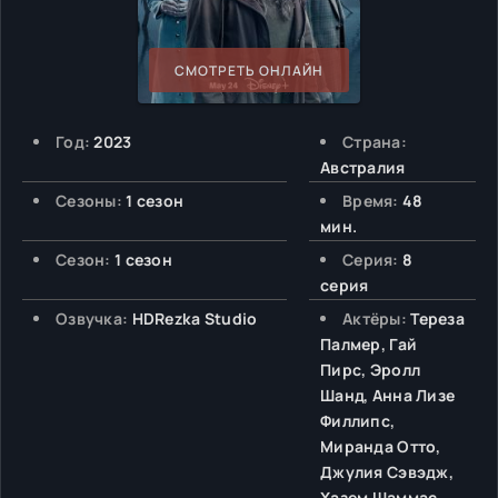
СМОТРЕТЬ ОНЛАЙН
Год:
2023
Страна:
Австралия
Сезоны:
1 сезон
Время:
48
мин.
Сезон:
1 сезон
Серия:
8
серия
Озвучка:
HDRezka Studio
Актёры:
Тереза
Палмер, Гай
Пирс, Эролл
Шанд, Анна Лизе
Филлипс,
Миранда Отто,
Джулия Сэвэдж,
Хазем Шаммас,