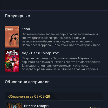
Популярные
Клон
Сюжетное повествование сериала разворачивается
вокруг трагического происшествия в семье
материально обеспеченного делового человека
Леонидаса Ферраса. Дело в том, что его отпрыск Диога
погибает в
Леди Баг и Супер-кот
Старшеклассница из Парижа по имени Маринетт
скрывает от окружающих что является супергероиней.
Благодаря специальному артефакту она может
создавать различные вещи. В школе главная героиня
встречает
Обновления сериалов
Обновления за 09-08-26
Библиотекари: