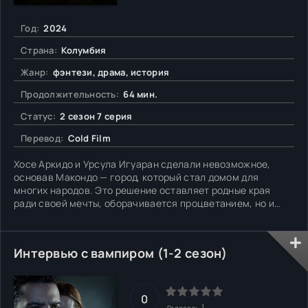
Год:
2024
Страна:
Колумбия
Жанр:
фэнтези, драма, история
Продолжительность:
64 мин.
Статус:
2 сезон 7 серия
Перевод:
Cold Film
Хосе Аркидо и Урсула Игуаран сделали невозможное,
основав Макондо — город, который стал домом для
многих народов. Это решение оставляет родные края
ради своей мечты, оборачивается процветанием, но и
затрагивает немало загадочных личностей. Один из них,
Мелькиадес, идеи о вселенной вдохновляют Хосе на
невероятные открытия. Однако трагедия настигла
Интервью с вампиром (1-2 сезон)
поселение: стихи не
0
1