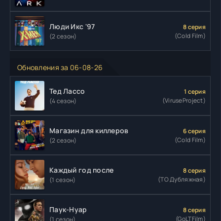
Люди Икс '97
8 серия
(Cold Film)
(2 сезон)
Обновления за 06-08-26
Тед Лассо
1 серия
(ViruseProject)
(4 сезон)
Магазин для киллеров
6 серия
(Cold Film)
(2 сезон)
Каждый год после
8 серия
(ТО Дубляжная)
(1 сезон)
Паук-Нуар
8 серия
(GoLTFilm)
(1 сезон)