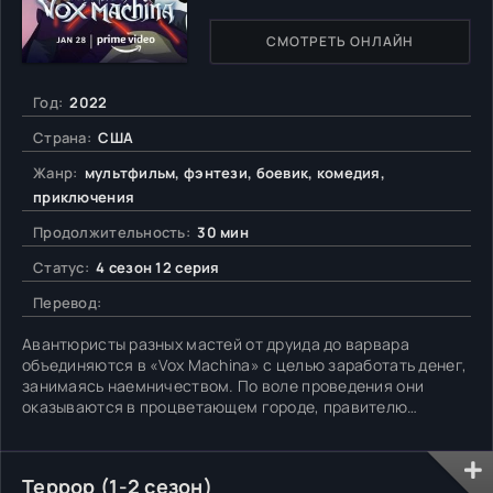
СМОТРЕТЬ ОНЛАЙН
Год:
2022
Страна:
США
Жанр:
мультфильм, фэнтези, боевик, комедия,
приключения
Продолжительность:
30 мин
Статус:
4 сезон 12 серия
Перевод:
Авантюристы разных мастей от друида до варвара
объединяются в «Vox Machina» с целью заработать денег,
занимаясь наемничеством. По воле проведения они
оказываются в процветающем городе, правителю
которого как раз понадобились отважные ребята, готовые
рискнуть жизнь за звонкую монету. В окрестностях
участились случаи массовой гибели селян. Необходимо
Террор (1-2 сезон)
разведать обстановку,