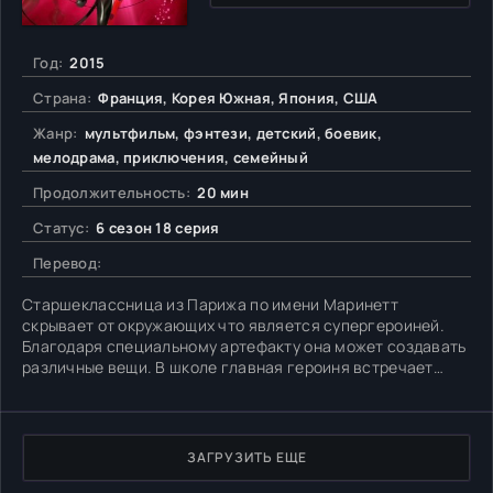
Год:
2015
Страна:
Франция, Корея Южная, Япония, США
Жанр:
мультфильм, фэнтези, детский, боевик,
мелодрама, приключения, семейный
Продолжительность:
20 мин
Статус:
6 сезон 18 серия
Перевод:
Старшеклассница из Парижа по имени Маринетт
скрывает от окружающих что является супергероиней.
Благодаря специальному артефакту она может создавать
различные вещи. В школе главная героиня встречает
одноклассника Адриана. Влюбившись юношу, девушка не
имеет достаточной смелости, чтобы откровенно во всем
признаться. Позже, в образе Леди Баг Маринетт
старается остановить
ЗАГРУЗИТЬ ЕЩЕ