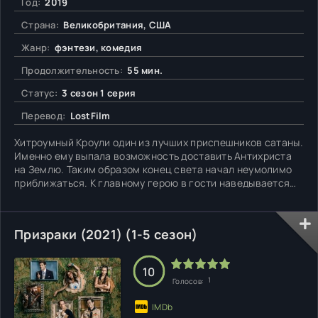
Год:
2019
Страна:
Великобритания, США
Жанр:
фэнтези, комедия
Продолжительность:
55 мин.
Статус:
3 сезон 1 серия
Перевод:
LostFilm
Хитроумный Кроули один из лучших приспешников сатаны.
Именно ему выпала возможность доставить Антихриста
на Землю. Таким образом конец света начал неумолимо
приближаться. К главному герою в гости наведывается
ангел по имени Азирафель с серьезным разговором. Он
уверен, что после истребления человечества демоны
перестанут быть востребованными. Потому в интересах
Призраки (2021) (1-5 сезон)
Кроули
10
1
Голосов: