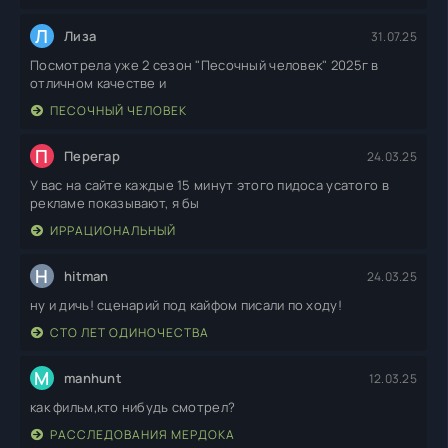
Л
Лиза
31.07.25
Посмотрела уже 2 сезон "Песочный человек" 2025г в
отличном качестве и
ПЕСОЧНЫЙ ЧЕЛОВЕК
П
Перегар
24.03.25
У вас на сайте каждые 15 минут этого пидоса усатого в
рекламе показывают, я бы
ИРРАЦИОНАЛЬНЫЙ
H
hitman
24.03.25
ну и дичь! сценарий под кайфом писали по ходу!
СТО ЛЕТ ОДИНОЧЕСТВА
M
manhunt
12.03.25
как фильм,кто нибудь смотрел?
РАССЛЕДОВАНИЯ МЕРДОКА