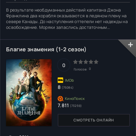
В результате необдуманных действий капитана Джона
Франклина два корабля оказываются в ледяном плену на
севере Канады. До наступления оттепели нет надежды на
освобождение. Моряки запаслись достаточным
количеством провизии, но вопрос отопления остается
открытым. Приходится по льду добираться до берега,
чтобы срубать деревья. Однако, вскоре на людей
Благие знамения (1-2 сезон)
начинает охотиться
0
0
Голосов:
8
(75084)
7.811
(73259)
СМОТРЕТЬ ОНЛАЙН