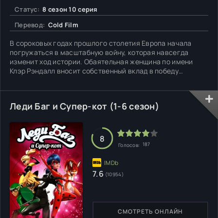
Статус:
8 сезон 10 серия
Перевод:
Cold Film
В сороковых годах прошлого столетия Европа начала
погружаться в масштабную войну, которая навсегда
изменит ход истории. Обаятельная женщина по имени
Клэр Рэндалл вносит собственный вклад в победу
Британской Империи, работая в качестве медсестры в
госпитале. По стечению обстоятельств она
перемещается в восемнадцатое столетие. Хоть главная
Леди Баг и Супер-кот (1-6 сезон)
героиня и хочет вернуться домой, к
8
187
Голосов:
7.6
(10954)
СМОТРЕТЬ ОНЛАЙН