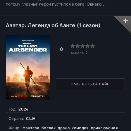
потому главный герой пустился в бега. Однако,
положение оставалось отчаянным, ведь белые люди все
равно настигли бы афроамериканца и сурово наказали.
Внезапно руку помощи протягивает некий Лестат, вампир
Аватар: Легенда об Аанге (1 сезон)
с особыми
0
0
Голосов:
СМОТРЕТЬ ОНЛАЙН
Год:
2024
Страна:
США
Жанр:
фэнтези, боевик, драма, комедия, приключения