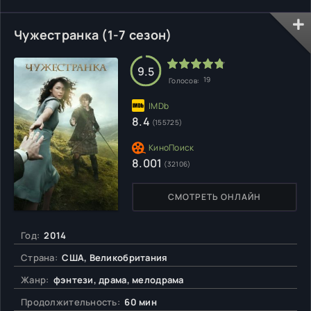
естественно, что известие о свалившемся чуть не с неба
старинном особняке, доставшимся мужчине в
Чужестранка (1-7 сезон)
наследство, становится для молодых
9.5
19
Голосов:
8.4
(155725)
8.001
(32106)
СМОТРЕТЬ ОНЛАЙН
Год:
2014
Страна:
США, Великобритания
Жанр:
фэнтези, драма, мелодрама
Продолжительность:
60 мин