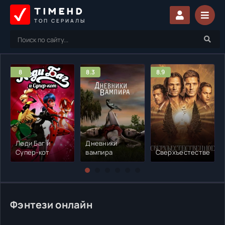
TIMEHD
ТОП СЕРИАЛЫ
8
8.3
8.9
Леди Баг и
Дневники
Супер-кот
вампира
Сверхъестественно
Фэнтези онлайн