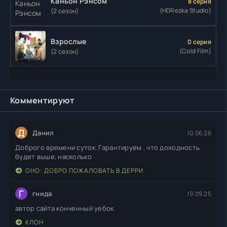
Каньон Рэнсом
8 серия
(HDRezka Studio)
(2 сезон)
Взрослые
0 серия
(Cold Film)
(2 сезон)
Комментируют
Д
Данил
10.06.26
Доброго времени суток. Гарантируем , что доходность
будет выше, насколько
ОНО: ДОБРО ПОЖАЛОВАТЬ В ДЕРРИ
Г
гнида
19.09.25
автор сайта конченный уебок
КЛОН