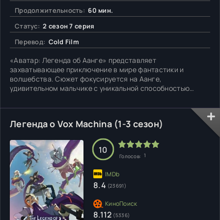
Продолжительность:
60 мин.
Статус:
2 сезон 7 серия
Перевод:
Cold Film
«Аватар: Легенда об Аанге» представляет
захватывающее приключение в мире фантастики и
волшебства. Сюжет фокусируется на Аанге,
удивительном мальчике с уникальной способностью
манипулировать воздухом, который обнаруживает свою
роль Аватара — могущественного владыки, способного
управлять всеми четырьмя стихиями. Однако, Аанг — не
Легенда о Vox Machina (1-3 сезон)
просто герой, он также является детищем
10
1
Голосов:
8.4
(23691)
8.112
(5336)