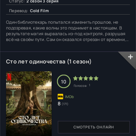
Статус:
2 сезон 3 серия
Перевод:
Cold Film
Один библиотекарь попытался изменить прошлое, не
подозревая, какие волны это поднимет в настоящем. В
результате магия вырвалась из-под контроля, разрушая
всё на своём пути. Сам он оказался отрезан от времени,
пленник настоящего, где его прежняя сила не работает.
Тогда на сцену выходят новые библиотекари, которым
предстоит собрать по осколкам разрушенный порядок.
Сто лет одиночества (1 сезон)
Они очень
10
1
Голосов:
8
(171)
СМОТРЕТЬ ОНЛАЙН