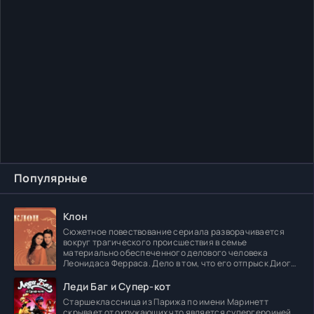
Популярные
Клон
Сюжетное повествование сериала разворачивается
вокруг трагического происшествия в семье
материально обеспеченного делового человека
Леонидаса Ферраса. Дело в том, что его отпрыск Диога
погибает в
Леди Баг и Супер-кот
Старшеклассница из Парижа по имени Маринетт
скрывает от окружающих что является супергероиней.