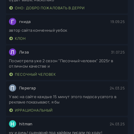
ОНО: ДОБРО ПОЖАЛОВАТЬ В ДЕРРИ
Г
гнида
19.09.25
автор сайта конченный уебок
КЛОН
Л
Лиза
31.07.25
Посмотрела уже 2 сезон "Песочный человек" 2025г в
отличном качестве и
ПЕСОЧНЫЙ ЧЕЛОВЕК
П
Перегар
24.03.25
У вас на сайте каждые 15 минут этого пидоса усатого в
рекламе показывают, я бы
ИРРАЦИОНАЛЬНЫЙ
H
hitman
24.03.25
ну и дичь! сценарий под кайфом писали по ходу!