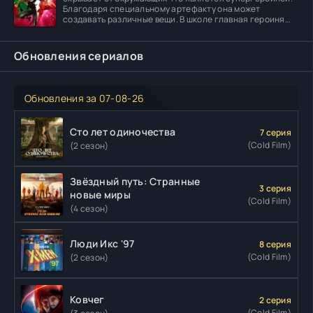
Благодаря специальному артефакту она может
создавать различные вещи. В школе главная героиня
встречает
Обновления сериалов
Обновления за 07-08-26
Сто лет одиночества
7 серия
(Cold Film)
(2 сезон)
Звёздный путь: Странные
3 серия
новые миры
(Cold Film)
(4 сезон)
Люди Икс '97
8 серия
(Cold Film)
(2 сезон)
Ковчег
2 серия
(Cold Film)