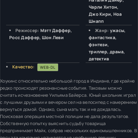
Чарли Хитон,
Джо Кири, Ноа
Шнапп
Режиссер:
Мэтт Даффер,
Жанр:
ужасы,
Росс Даффер, Шон Леви
фантастика,
фэнтези,
триллер, драма,
детектив
Качество:
WEB-DL
Хоукинс относительно небольшой город в Индиане, где крайне
редко происходят резонансные события. Таковым можно
считать исчезновение Уильяма Байерса. Юный школьник играл
с лучшими друзьями и вечером сел на велосипед с намерением
вернуться домой. Однако, сына мать так и не дождалась.
Поисковая операция местной полиции не дала результатов.
Собственную попытку выяснить судьбу товарища
предпринимает Майк, собрав нескольких единомышленников. В
лесу эта компания натыкается на необычную девушку,