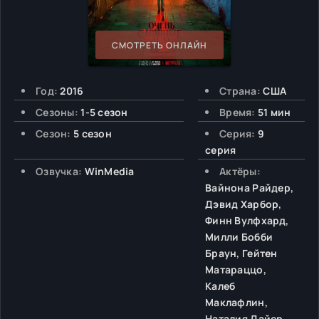
СМОТРЕТЬ ОНЛАЙН
Год:
2016
Страна:
США
Сезоны:
1-5 сезон
Время:
51 мин
Сезон:
5 сезон
Серия:
9
серия
Озвучка:
WinMedia
Актёры:
Вайнона Райдер,
Дэвид Харбор,
Финн Вулфхард,
Милли Бобби
Браун, Гейтен
Матараццо,
Калеб
Маклафлин,
Наталия Дайер,