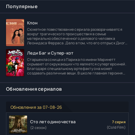
Популярные
Клон
Сюжетное повествование сериала разворачивается
вокруг трагического происшествия в семье
материально обеспеченного делового человека
Леонидаса Ферраса. Дело в том, что его отпрыск Диога
погибает в
Леди Баг и Супер-кот
Старшеклассница из Парижа по имени Маринетт
скрывает от окружающих что является супергероиней.
Благодаря специальному артефакту она может
создавать различные вещи. В школе главная героиня
встречает
Обновления сериалов
Обновления за 07-08-26
Сто лет одиночества
7 серия
(Cold Film)
(2 сезон)