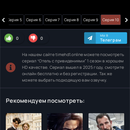
‹
›
 4
Серия 5
Серия 6
Серия 7
Серия 8
Серия 9
Серия 10
МЫ В
0
0
Телеграм
На нашем сайте timehd1.online можете посмотреть
сериал “Отель с привидениями” 1 сезон в хорошем
HD качестве. Сериал вышел в 2025 году, смотрите
онлайн бесплатно и без регистрации. Так же
можете выбрать подходящую вам озвучку.
Рекомендуем посмотреть: