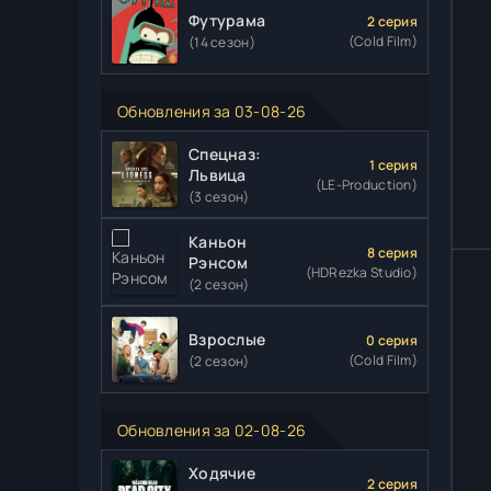
Футурама
2 серия
(Cold Film)
(14 сезон)
Обновления за 03-08-26
Спецназ:
1 серия
Львица
(LE-Production)
(3 сезон)
Каньон
8 серия
Рэнсом
(HDRezka Studio)
(2 сезон)
Взрослые
0 серия
(Cold Film)
(2 сезон)
Обновления за 02-08-26
Ходячие
2 серия