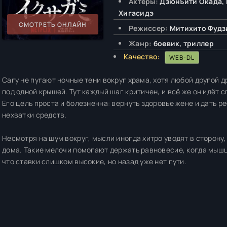
Актёры:
Дзюнъити Окада, 
Хигасидэ
СМОТРЕТЬ ОНЛАЙН
Режиссер:
Митихито Фудзи
Жанр:
боевик, триллер
Качество:
WEB-DL
Сагу не пугают ночные тени вокруг храма, хотя любой другой д
под одной крышей. Тут каждый шаг критичен, и всё же он идёт 
Его цель проста и болезненна: вернуть здоровье жене и дать р
нехватки средств.
Несмотря на шум вокруг, мысли иногда хитро уводят в сторону, 
дома. Такие мелочи помогают держать равновесие, когда мышц
что ставки слишком высокие, но назад уже нет пути.