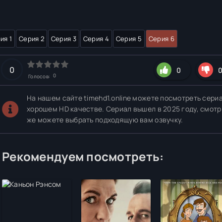
ия 1
Серия 2
Серия 3
Серия 4
Серия 5
Серия 6
0
0
0
Голосов:
На нашем сайте timehd1.online можете посмотреть сери
хорошем HD качестве. Сериал вышел в 2025 году, смотр
же можете выбрать подходящую вам озвучку.
Рекомендуем посмотреть: