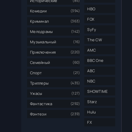
Исторические
(85)
HBO
Комедии
(394)
FOX
Криминал
(363)
SyFy
Мелодрамы
(142)
The CW
Музыкальный
(16)
AMC
Приключения
(220)
BBC One
Семейный
(60)
ABC
Спорт
(21)
NBC
Триллеры
(435)
SHOWTIME
Ужасы
(127)
Starz
Фантастика
(292)
Hulu
Фэнтези
(239)
FX