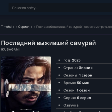
Timehd
»
Сериал
» Последний выживший самурай 1 сезон смотреть о
Последний выживший самурай
IKUSAGAMI
Год:
2025
Страна:
Япония
Сезоны:
1 сезон
Время:
50 мин
Сезон:
1 сезон
Серия:
6 серия
Озвучка: