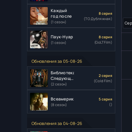
Каждый
8 серия
год после
(ТО Дубляжная)
(1 сезон)
Сер
Паук-Нуар
8 серия
(GoLTFilm)
(1 сезон)
Обновления за 05-08-26
Библиотекари:
2 серия
Следующая
(Cold Film)
глава
(2 сезон)
Всеамериканский
5 серия
()
(8 сезон)
Обновления за 04-08-26