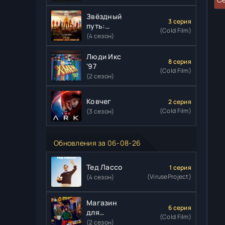
Звёздный
3 серия
путь:
(Cold Film)
Странные
(4 сезон)
новые
миры
Люди Икс
8 серия
'97
(Cold Film)
(2 сезон)
Ковчег
2 серия
(Cold Film)
(3 сезон)
Обновления за 06-08-26
Тед Лассо
1 серия
(ViruseProject)
(4 сезон)
Магазин
6 серия
для
(Cold Film)
киллеров
(2 сезон)