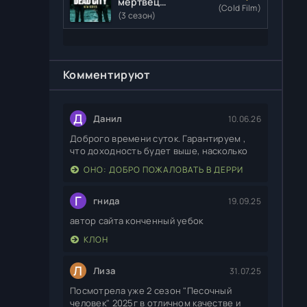
мертвецы:
(Cold Film)
Мертвый
(3 сезон)
город
Комментируют
Д
Данил
10.06.26
Доброго времени суток. Гарантируем ,
что доходность будет выше, насколько
ОНО: ДОБРО ПОЖАЛОВАТЬ В ДЕРРИ
Г
гнида
19.09.25
автор сайта конченный уебок
КЛОН
Л
Лиза
31.07.25
Посмотрела уже 2 сезон "Песочный
человек" 2025г в отличном качестве и