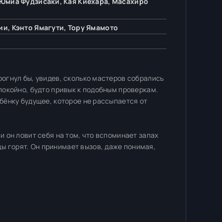
Юмиа Фудзисаки, Кая Киёхара, Масахиро
и, Кэнто Ямагути, Тору Ямамото
рогнул бы, увидев, сколько мастеров собрались
спокойно, будто привык к подобным проверкам.
ебёнку будущее, которое не рассыпается от
и он ловит себя на том, что вспоминает запах
ы горят. Он принимает вызов, даже понимая,