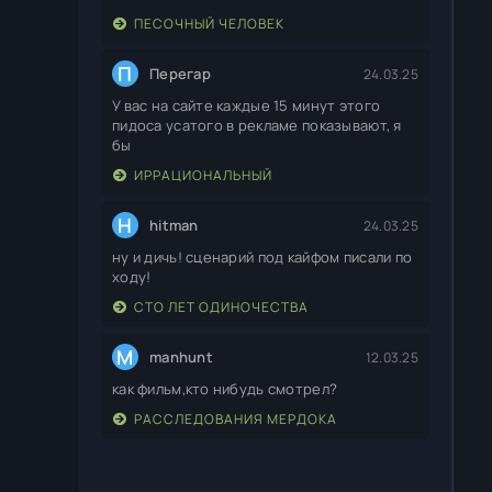
ПЕСОЧНЫЙ ЧЕЛОВЕК
П
Перегар
24.03.25
У вас на сайте каждые 15 минут этого
пидоса усатого в рекламе показывают, я
бы
ИРРАЦИОНАЛЬНЫЙ
H
hitman
24.03.25
ну и дичь! сценарий под кайфом писали по
ходу!
СТО ЛЕТ ОДИНОЧЕСТВА
M
manhunt
12.03.25
как фильм,кто нибудь смотрел?
РАССЛЕДОВАНИЯ МЕРДОКА