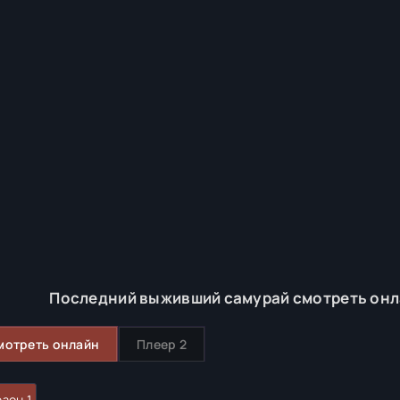
Последний выживший самурай смотреть онла
мотреть онлайн
Плеер 2
зон 1