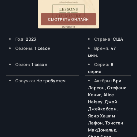
СМОТРЕТЬ ОНЛАЙН
Год:
2023
Страна:
США
Сезоны:
1 сезон
Время:
47
мин.
Сезон:
1 сезон
Серия:
8
серия
Озвучка:
Не требуется
Актёры:
Бри
Ларсон, Стефани
Кениг, Alice
Halsey, Джой
Джейкобсон,
Ясир Хашим
Лафон, Тристен
МакДональд,
Shoo Shoo