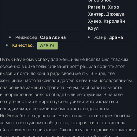
Parsells, Хиро
Хантер, Джошуа
Хувер, Кэролайн
Коул
Режиссер:
Сара Адина
Жанр:
драма
Качество:
WEB-DL
Путь к научному успеху для женщины не всегда был гладким,
особенно в 60-е годы. Элизабет Зотт решила поднять этот
вызов и пойти до конца ради своей мечты. В мире, где
женщинам часто закрывали доступ к научным исследованиям,
она решила изменить правила. Её ум, сообразительность
и непреклонная воля к победе были её оружием. В начале
её путешествия в мире науки её усилия могли казаться
невидимыми, а её амбиции были часто недопоняты.
Но Элизабет не сдавалась. Её история — это история борьбы
за место в научном сообществе, которая в итоге принесла
ей заслуженное признание. Скоро вы узнаете, какие испытания
и трудности пережила главная героиня, чтобы добиться