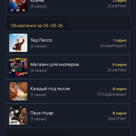
Ковчег
2 серия
(Cold Film)
(3 сезон)
Обновления за 06-08-26
Тед Лассо
1 серия
(ViruseProject)
(4 сезон)
Магазин для киллеров
6 серия
(Cold Film)
(2 сезон)
Каждый год после
8 серия
(ТО Дубляжная)
(1 сезон)
Паук-Нуар
8 серия
(GoLTFilm)
(1 сезон)