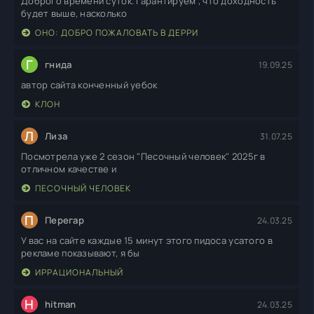
Доброго времени суток. Гарантируем , что доходность
будет выше, насколько
ОНО: ДОБРО ПОЖАЛОВАТЬ В ДЕРРИ
Г
гнида
19.09.25
автор сайта конченный уебок
КЛОН
Л
Лиза
31.07.25
Посмотрела уже 2 сезон "Песочный человек" 2025г в
отличном качестве и
ПЕСОЧНЫЙ ЧЕЛОВЕК
П
Перегар
24.03.25
У вас на сайте каждые 15 минут этого пидоса усатого в
рекламе показывают, я бы
ИРРАЦИОНАЛЬНЫЙ
H
hitman
24.03.25