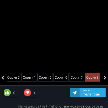
‹
›
я 2
Серия 3
Серия 4
Серия 5
Серия 6
Серия 7
Серия 8
МЫ В
0
1
Телеграм
На нашем сайте timehd1.online можете посмотреть