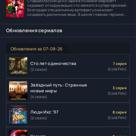
Старшеклассница из Парижа по имени Маринетт
скрывает от окружающих что является супергероиней.
Благодаря специальному артефакту она может
создавать различные вещи. В школе главная героиня
встречает
Обновления сериалов
Обновления за 07-08-26
Сто лет одиночества
7 серия
(Cold Film)
(2 сезон)
Звёздный путь: Странные
3 серия
новые миры
(Cold Film)
(4 сезон)
Люди Икс '97
8 серия
(Cold Film)
(2 сезон)