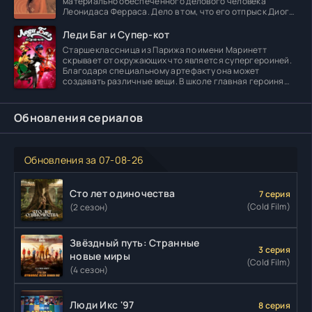
материально обеспеченного делового человека
Леонидаса Ферраса. Дело в том, что его отпрыск Диога
погибает в
Леди Баг и Супер-кот
Старшеклассница из Парижа по имени Маринетт
скрывает от окружающих что является супергероиней.
Благодаря специальному артефакту она может
создавать различные вещи. В школе главная героиня
встречает
Обновления сериалов
Обновления за 07-08-26
Сто лет одиночества
7 серия
(Cold Film)
(2 сезон)
Звёздный путь: Странные
3 серия
новые миры
(Cold Film)
(4 сезон)
Люди Икс '97
8 серия