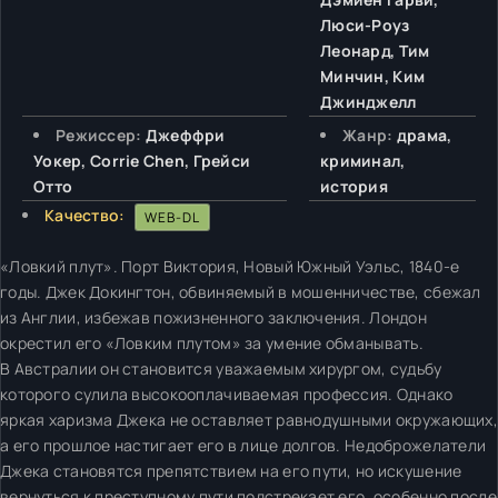
Люси-Роуз
Леонард, Тим
Минчин, Ким
Джинджелл
Режиссер:
Джеффри
Жанр:
драма,
Уокер, Corrie Chen, Грейси
криминал,
Отто
история
Качество:
WEB-DL
«Ловкий плут». Порт Виктория, Новый Южный Уэльс, 1840-е
годы. Джек Докингтон, обвиняемый в мошенничестве, сбежал
из Англии, избежав пожизненного заключения. Лондон
окрестил его «Ловким плутом» за умение обманывать.
В Австралии он становится уважаемым хирургом, судьбу
которого сулила высокооплачиваемая профессия. Однако
яркая харизма Джека не оставляет равнодушными окружающих,
а его прошлое настигает его в лице долгов. Недоброжелатели
Джека становятся препятствием на его пути, но искушение
вернуться к преступному пути подстрекает его, особенно после