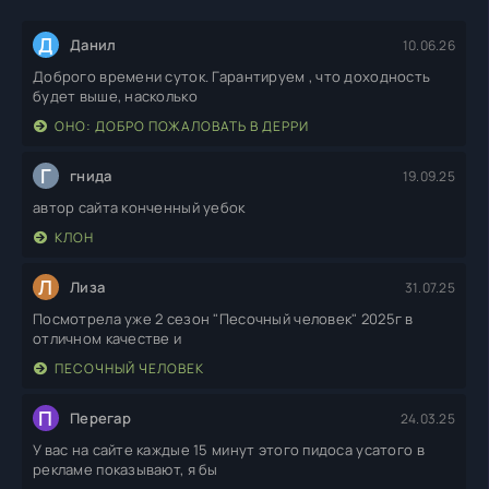
Д
Данил
10.06.26
Доброго времени суток. Гарантируем , что доходность
будет выше, насколько
ОНО: ДОБРО ПОЖАЛОВАТЬ В ДЕРРИ
Г
гнида
19.09.25
автор сайта конченный уебок
КЛОН
Л
Лиза
31.07.25
Посмотрела уже 2 сезон "Песочный человек" 2025г в
отличном качестве и
ПЕСОЧНЫЙ ЧЕЛОВЕК
П
Перегар
24.03.25
У вас на сайте каждые 15 минут этого пидоса усатого в
рекламе показывают, я бы