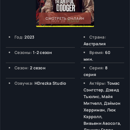
СМОТРЕТЬ ОНЛАЙН
Год:
2023
Страна:
Австралия
Сезоны:
1-2 сезон
Время:
60
мин.
Сезон:
2 сезон
Серия:
8
серия
Озвучка:
HDrezka Studio
Актёры:
Томас
Сэнгстер, Дэвид
Тьюлис, Майя
Митчелл, Дэймон
Херриман, Люк
Кэрролл,
Вивьенн Авосога,
Дэмиен Гарви,