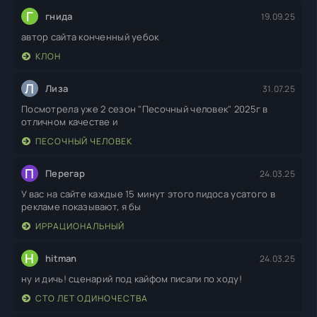
Г
гнида
19.09.25
автор сайта конченный уебок
КЛОН
Л
Лиза
31.07.25
Посмотрела уже 2 сезон "Песочный человек" 2025г в
отличном качестве и
ПЕСОЧНЫЙ ЧЕЛОВЕК
П
Перегар
24.03.25
У вас на сайте каждые 15 минут этого пидоса усатого в
рекламе показывают, я бы
ИРРАЦИОНАЛЬНЫЙ
H
hitman
24.03.25
ну и дичь! сценарий под кайфом писали по ходу!
СТО ЛЕТ ОДИНОЧЕСТВА