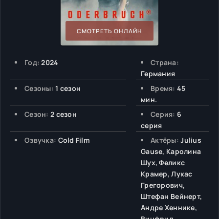
СМОТРЕТЬ ОНЛАЙН
Год:
2024
Страна:
Германия
Сезоны:
1 сезон
Время:
45
мин.
Сезон:
2 сезон
Серия:
6
серия
Озвучка:
Cold Film
Актёры:
Julius
Gause, Каролина
Шух, Феликс
Крамер, Лукас
Грегорович,
Штефан Вейнерт,
Андре Хеннике,
Винфрид