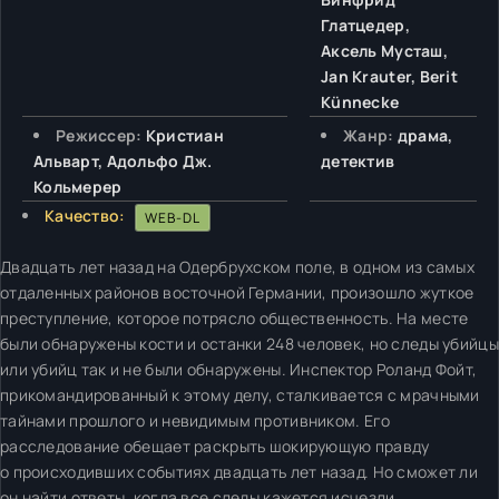
Глатцедер,
Аксель Мусташ,
Jan Krauter, Berit
Künnecke
Режиссер:
Кристиан
Жанр:
драма,
Альварт, Адольфо Дж.
детектив
Кольмерер
Качество:
WEB-DL
Двадцать лет назад на Одербрухском поле, в одном из самых
отдаленных районов восточной Германии, произошло жуткое
преступление, которое потрясло общественность. На месте
были обнаружены кости и останки 248 человек, но следы убийцы
или убийц так и не были обнаружены. Инспектор Роланд Фойт,
прикомандированный к этому делу, сталкивается с мрачными
тайнами прошлого и невидимым противником. Его
расследование обещает раскрыть шокирующую правду
о происходивших событиях двадцать лет назад. Но сможет ли
он найти ответы, когда все следы кажется исчезли