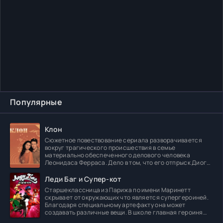
Популярные
Клон
Сюжетное повествование сериала разворачивается
вокруг трагического происшествия в семье
материально обеспеченного делового человека
Леонидаса Ферраса. Дело в том, что его отпрыск Диога
погибает в
Леди Баг и Супер-кот
Старшеклассница из Парижа по имени Маринетт
скрывает от окружающих что является супергероиней.
Благодаря специальному артефакту она может
создавать различные вещи. В школе главная героиня
встречает