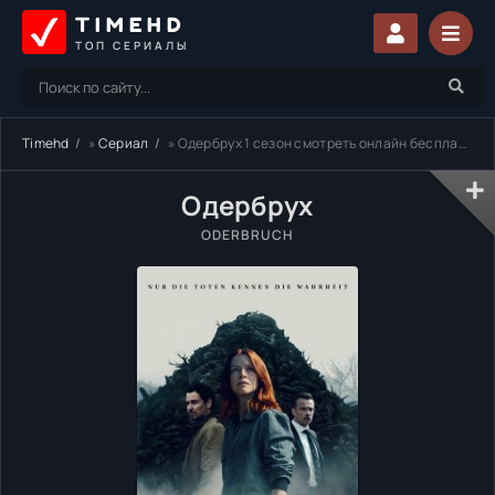
TIMEHD
ТОП СЕРИАЛЫ
Timehd
»
Сериал
» Одербрух 1 сезон смотреть онлайн бесплатно
Одербрух
ODERBRUCH