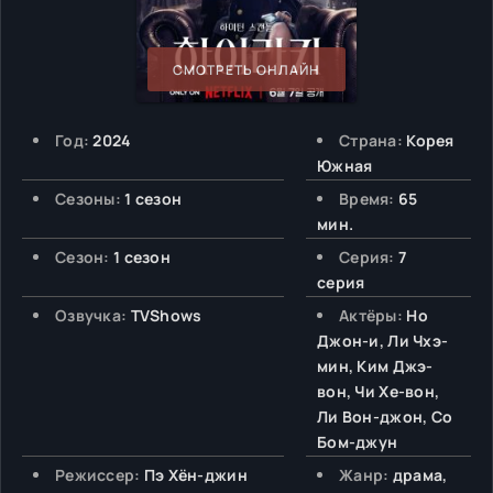
СМОТРЕТЬ ОНЛАЙН
Год:
2024
Страна:
Корея
Южная
Сезоны:
1 сезон
Время:
65
мин.
Сезон:
1 сезон
Серия:
7
серия
Озвучка:
TVShows
Актёры:
Но
Джон-и, Ли Чхэ-
мин, Ким Джэ-
вон, Чи Хе-вон,
Ли Вон-джон, Со
Бом-джун
Режиссер:
Пэ Хён-джин
Жанр:
драма,