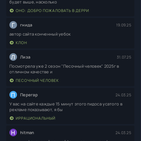
будет выше, насколько
ОНО: ДОБРО ПОЖАЛОВАТЬ В ДЕРРИ
Г
гнида
19.09.25
автор сайта конченный уебок
КЛОН
Л
Лиза
31.07.25
Посмотрела уже 2 сезон "Песочный человек" 2025г в
отличном качестве и
ПЕСОЧНЫЙ ЧЕЛОВЕК
П
Перегар
24.03.25
У вас на сайте каждые 15 минут этого пидоса усатого в
рекламе показывают, я бы
ИРРАЦИОНАЛЬНЫЙ
H
hitman
24.03.25