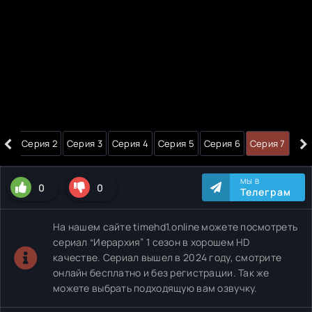
‹
›
я 1
Серия 2
Серия 3
Серия 4
Серия 5
Серия 6
Серия 7
МЫ В
0
0
Телеграм
На нашем сайте timehd1.online можете посмотреть
сериал “Иерархия” 1 сезон в хорошем HD
качестве. Сериал вышел в 2024 году, смотрите
онлайн бесплатно и без регистрации. Так же
можете выбрать подходящую вам озвучку.