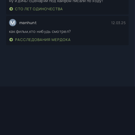
ну и дичь! сценарий под кайфом писали по ходу!
СТО ЛЕТ ОДИНОЧЕСТВА
M
manhunt
12.03.25
как фильм,кто нибудь смотрел?
РАССЛЕДОВАНИЯ МЕРДОКА
TIMEHD1.TOP