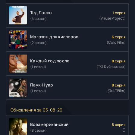
Тед Лассо
1 серия
(ViruseProject)
(4 сезон)
Магазин для киллеров
6 серия
(Cold Film)
(2 сезон)
Каждый год после
8 серия
(ТО Дубляжная)
(1 сезон)
Паук-Нуар
8 серия
(GoLTFilm)
(1 сезон)
Обновления за 05-08-26
Всеамериканский
5 серия
()
(8 сезон)