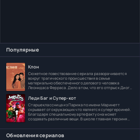
Популярные
Клон
Сюжетное повествование сериала разворачивается
вокруг трагического происшествия в семье
материально обеспеченного делового человека
Леонидаса Ферраса. Дело в том, что его отпрыск Диога
погибает в
Леди Баг и Супер-кот
Старшеклассница из Парижа по имени Маринетт
скрывает от окружающих что является супергероиней.
Благодаря специальному артефакту она может
создавать различные вещи. В школе главная героиня
встречает
Обновления сериалов