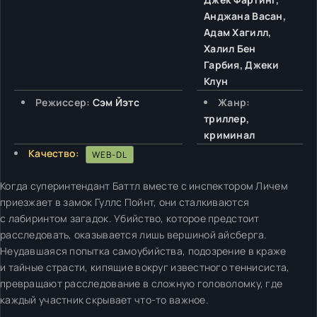
Анджана Васан,
Адам Хагилл,
Халил Бен
Гарбия, Джеки
Клун
Режиссер:
Сэм Йэтс
Жанр:
триллер,
криминал
Качество:
WEB-DL
Когда суперинтендант Баттл вместе с инспектором Личем
приезжает в замок Гуллс Пойнт, они сталкиваются
с лабиринтом загадок. Убийство, которое предстоит
расследовать, оказывается лишь вершиной айсберга.
Неудавшаяся попытка самоубийства, подозрение в краже
и тайные страсти, кипящие вокруг известного теннисиста,
превращают расследование в сложную головоломку, где
каждый участник скрывает что-то важное.