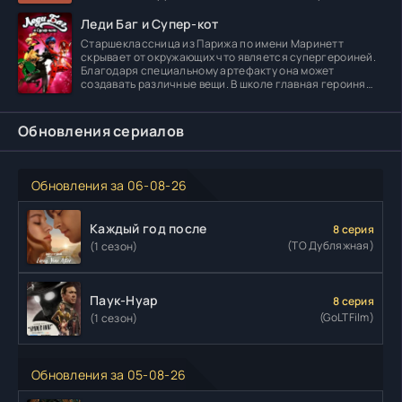
погибает в
Леди Баг и Супер-кот
Старшеклассница из Парижа по имени Маринетт
скрывает от окружающих что является супергероиней.
Благодаря специальному артефакту она может
создавать различные вещи. В школе главная героиня
встречает
Обновления сериалов
Обновления за 06-08-26
Каждый год после
8 серия
(ТО Дубляжная)
(1 сезон)
Паук-Нуар
8 серия
(GoLTFilm)
(1 сезон)
Обновления за 05-08-26