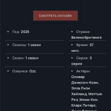
СМОТРЕТЬ ОНЛАЙН
Год:
2025
Страна:
Великобритания
Сезоны:
1 сезон
Время:
57
мин.
Сезон:
1 сезон
Серия:
3
серия
Озвучка:
Ozz
Актёры:
Оливер
Джексон-Коэн,
Элла Лили
Хайланд, Мэттью
Риз, Мими Кин,
Кларк Питерс,
Джек Фартинг,