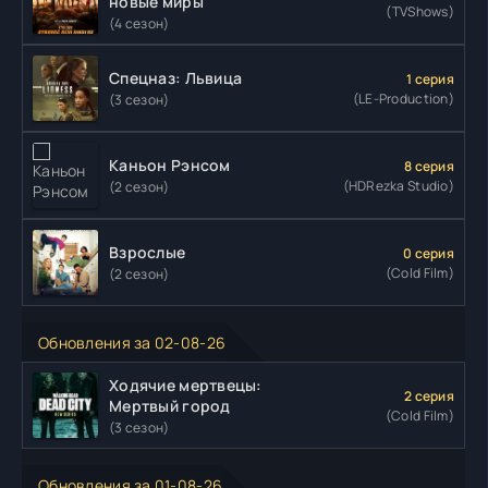
новые миры
(TVShows)
(4 сезон)
Спецназ: Львица
1 серия
(LE-Production)
(3 сезон)
Каньон Рэнсом
8 серия
(HDRezka Studio)
(2 сезон)
Взрослые
0 серия
(Cold Film)
(2 сезон)
Обновления за 02-08-26
Ходячие мертвецы:
2 серия
Мертвый город
(Cold Film)
(3 сезон)
Обновления за 01-08-26