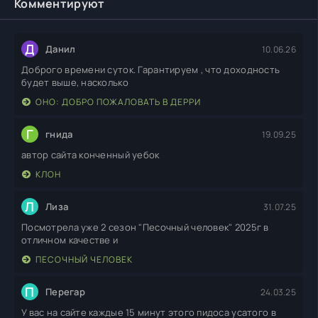
Комментируют
Д
Данил
10.06.26
Доброго времени суток. Гарантируем , что доходность
будет выше, насколько
ОНО: ДОБРО ПОЖАЛОВАТЬ В ДЕРРИ
Г
гнида
19.09.25
автор сайта конченный уебок
КЛОН
Л
Лиза
31.07.25
Посмотрела уже 2 сезон "Песочный человек" 2025г в
отличном качестве и
ПЕСОЧНЫЙ ЧЕЛОВЕК
П
Перегар
24.03.25
У вас на сайте каждые 15 минут этого пидоса усатого в