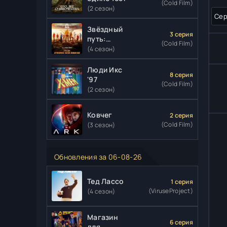
(Cold Film)
(2 сезон)
Сер
Звёздный
3 серия
путь:
(Cold Film)
Странные
(4 сезон)
новые
миры
Люди Икс
8 серия
'97
(Cold Film)
(2 сезон)
Ковчег
2 серия
(Cold Film)
(3 сезон)
Обновления за 06-08-26
Тед Лассо
1 серия
(ViruseProject)
(4 сезон)
Магазин
6 серия
для