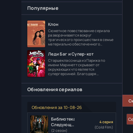
Популярные
Клон
Сюжетное повествование сериала
разворачивается вокруг
трагического происшествия в семье
материально обеспеченного
делового человека Леонидаса
Ферраса. Дело в том, что его отпрыск
Леди Баг и Супер-кот
Диога погибает в
Старшеклассница из Парижа по
имени Маринетт скрывает от
окружающих что является
супергероиней. Благодаря
специальному артефакту она может
создавать различные вещи. В школе
главная героиня встречает
Обновления сериалов
С
Обновления за 10-08-26
Библиотекари:
Се
4 серия
Следующая
(Cold Film)
глава
(2 сезон)