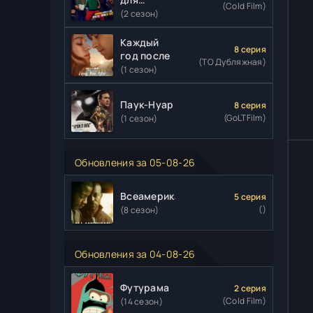
(Cold Film)
киллеров
(2 сезон)
Каждый
8 серия
год после
(ТО Дубляжная)
(1 сезон)
Паук-Нуар
8 серия
(GoLTFilm)
(1 сезон)
Обновления за 05-08-26
Всеамериканский
5 серия
()
(8 сезон)
Обновления за 04-08-26
Футурама
2 серия
(Cold Film)
(14 сезон)