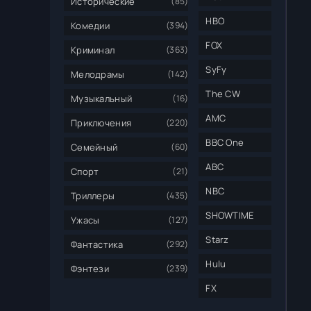
Исторические
(85)
HBO
Комедии
(394)
FOX
Криминал
(363)
SyFy
Мелодрамы
(142)
The CW
Музыкальный
(16)
AMC
Приключения
(220)
BBC One
Семейный
(60)
ABC
Спорт
(21)
NBC
Триллеры
(435)
SHOWTIME
Ужасы
(127)
Starz
Фантастика
(292)
Hulu
Фэнтези
(239)
FX