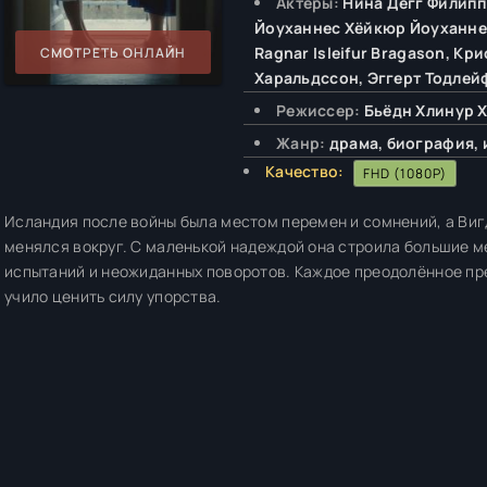
Актёры:
Нина Дёгг Филипп
Йоуханнес Хёйкюр Йоуханнес
Ragnar Isleifur Bragason, К
СМОТРЕТЬ ОНЛАЙН
Харальдссон, Эггерт Тодлейф
Режиссер:
Бьёдн Хлинур 
Жанр:
драма, биография,
Качество:
FHD (1080P)
Исландия после войны была местом перемен и сомнений, а Виг
менялся вокруг. С маленькой надеждой она строила большие ме
испытаний и неожиданных поворотов. Каждое преодолённое пр
учило ценить силу упорства.