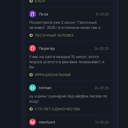
КЛОН
Л
Лиза
31.07.25
Посмотрела уже 2 сезон "Песочный
человек" 2025г в отличном качестве и
ПЕСОЧНЫЙ ЧЕЛОВЕК
П
Перегар
24.03.25
У вас на сайте каждые 15 минут этого
пидоса усатого в рекламе показывают, я
бы
ИРРАЦИОНАЛЬНЫЙ
H
hitman
24.03.25
ну и дичь! сценарий под кайфом писали по
ходу!
СТО ЛЕТ ОДИНОЧЕСТВА
M
manhunt
12.03.25