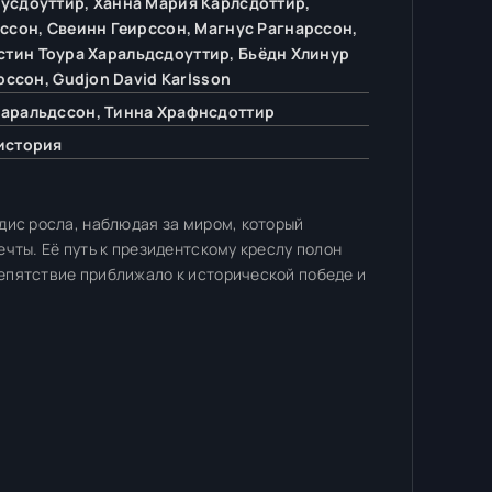
усдоуттир, Ханна Мария Карлсдоттир,
сон, Свеинн Геирссон, Магнус Рагнарссон,
ристин Тоура Харальдсдоуттир, Бьёдн Хлинур
ссон, Gudjon David Karlsson
Харальдссон, Тинна Храфнсдоттир
 история
дис росла, наблюдая за миром, который
чты. Её путь к президентскому креслу полон
епятствие приближало к исторической победе и