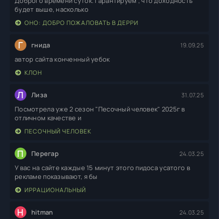
Доброго времени суток. Гарантируем , что доходность
будет выше, насколько
ОНО: ДОБРО ПОЖАЛОВАТЬ В ДЕРРИ
Г
гнида
19.09.25
автор сайта конченный уебок
КЛОН
Л
Лиза
31.07.25
Посмотрела уже 2 сезон "Песочный человек" 2025г в
отличном качестве и
ПЕСОЧНЫЙ ЧЕЛОВЕК
П
Перегар
24.03.25
У вас на сайте каждые 15 минут этого пидоса усатого в
рекламе показывают, я бы
ИРРАЦИОНАЛЬНЫЙ
H
hitman
24.03.25