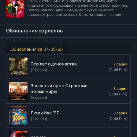
Старшеклассница из Парижа по имени Маринетт
скрывает от окружающих что является супергероиней.
Благодаря специальному артефакту она может
создавать различные вещи. В школе главная героиня
встречает
Обновления сериалов
Обновления за 07-08-26
Сто лет одиночества
7 серия
(Cold Film)
(2 сезон)
Звёздный путь: Странные
3 серия
новые миры
(Cold Film)
(4 сезон)
Люди Икс '97
8 серия
(Cold Film)
(2 сезон)