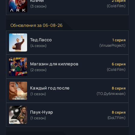
Ковчег
2 серия
(Cold Film)
(3 сезон)
Обновления за 06-08-26
Тед Лассо
1 серия
(ViruseProject)
(4 сезон)
Магазин для киллеров
6 серия
(Cold Film)
(2 сезон)
Каждый год после
8 серия
(ТО Дубляжная)
(1 сезон)
Паук-Нуар
8 серия
(GoLTFilm)
(1 сезон)