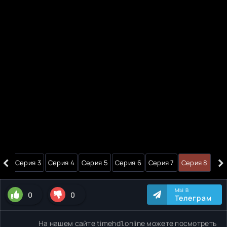
‹
›
я 2
Серия 3
Серия 4
Серия 5
Серия 6
Серия 7
Серия 8
МЫ В
0
0
Телеграм
На нашем сайте timehd1.online можете посмотреть