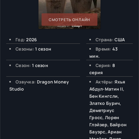
СМОТРЕТЬ ОНЛАЙН
Год:
2026
Страна:
США
Сезоны:
1 сезон
Время:
43
мин.
Сезон:
1 сезон
Серия:
8
серия
Озвучка:
Dragon Money
Актёры:
Яхья
Studio
Абдул-Матин II,
Бен Кингсли,
Златко Бурич,
Деметриус
Гросс, Лорен
Глэйзер, Байрон
Бауэрс, Ариан
Моайед, Джер