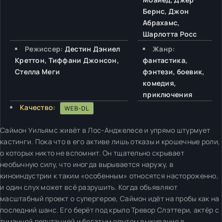
Бернс, Джон
Абрахамс,
Шарлотта Росс
Режиссер:
Дестин Дэниел
Жанр:
Креттон, Тиффани Джонсон,
фантастика,
Стелла Меги
фэнтези, боевик,
комедия,
приключения
Качество:
WEB-DL
Саймон Уильямс живёт в Лос-Анджелесе и упрямо штурмует
кастинги. Пока что в его активе лишь отказы и крошечные роли,
о которых никто не вспомнит. Он тщательно скрывает
необычную силу, что иногда вырывается наружу, в
киноиндустрии к таким «особенным» относятся настороженно,
и один слух может всё разрушить. Когда объявляют
масштабный проект о супергерое, Саймон идёт на пробы как на
последний шанс. Его берёт под крыло Тревор Слэттери, актёр с
туманной репутацией и богатым опытом выживания в