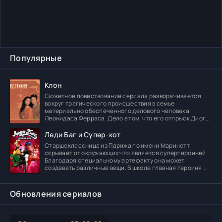
Популярные
Клон
Сюжетное повествование сериала разворачивается
вокруг трагического происшествия в семье
материально обеспеченного делового человека
Леонидаса Ферраса. Дело в том, что его отпрыск Диога
погибает в
Леди Баг и Супер-кот
Старшеклассница из Парижа по имени Маринетт
скрывает от окружающих что является супергероиней.
Благодаря специальному артефакту она может
создавать различные вещи. В школе главная героиня
встречает
Обновления сериалов