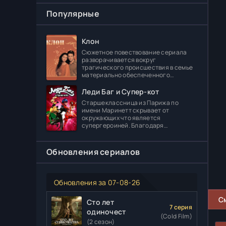
Популярные
Клон
Сюжетное повествование сериала
разворачивается вокруг
трагического происшествия в семье
материально обеспеченного
делового человека Леонидаса
Ферраса. Дело в том, что его отпрыск
Леди Баг и Супер-кот
Диога погибает в
Старшеклассница из Парижа по
имени Маринетт скрывает от
окружающих что является
супергероиней. Благодаря
специальному артефакту она может
создавать различные вещи. В школе
главная героиня встречает
Обновления сериалов
Обновления за 07-08-26
С
Сто лет
7 серия
одиночества
(Cold Film)
(2 сезон)