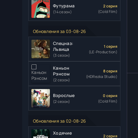
Футурама
2 серия
(Cold Film)
(14 сезон)
Обновления за 03-08-26
Спецназ:
1 серия
Львица
(LE-Production)
(3 сезон)
Каньон
8 серия
Рэнсом
(HDRezka Studio)
(2 сезон)
Взрослые
0 серия
(Cold Film)
(2 сезон)
Обновления за 02-08-26
Ходячие
2 серия