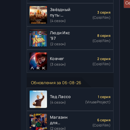
Се
Звёздный
3 серия
путь:
(Cold Film)
Странные
(4 сезон)
новые
миры
Люди Икс
8 серия
'97
(Cold Film)
(2 сезон)
Ковчег
2 серия
(Cold Film)
(3 сезон)
Обновления за 06-08-26
Тед Лассо
1 серия
(ViruseProject)
(4 сезон)
Магазин
6 серия
для
(Cold Film)
киллеров
(2 сезон)