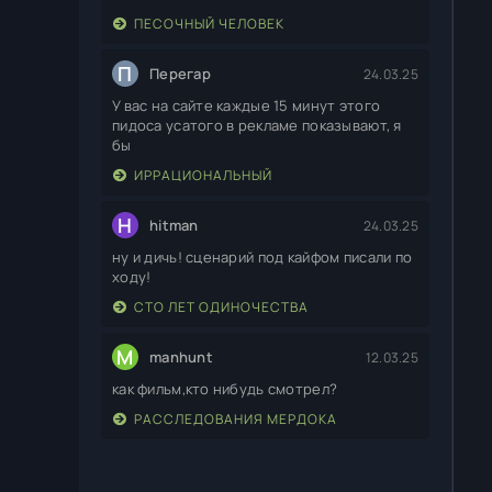
ПЕСОЧНЫЙ ЧЕЛОВЕК
П
Перегар
24.03.25
У вас на сайте каждые 15 минут этого
пидоса усатого в рекламе показывают, я
бы
ИРРАЦИОНАЛЬНЫЙ
H
hitman
24.03.25
ну и дичь! сценарий под кайфом писали по
ходу!
СТО ЛЕТ ОДИНОЧЕСТВА
M
manhunt
12.03.25
как фильм,кто нибудь смотрел?
РАССЛЕДОВАНИЯ МЕРДОКА