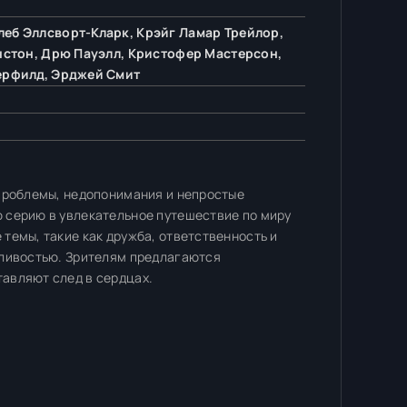
леб Эллсворт-Кларк, Крэйг Ламар Трейлор,
нстон, Дрю Пауэлл, Кристофер Мастерсон,
ерфилд, Эрджей Смит
 проблемы, недопонимания и непростые
 серию в увлекательное путешествие по миру
темы, такие как дружба, ответственность и
дливостью. Зрителям предлагаются
авляют след в сердцах.