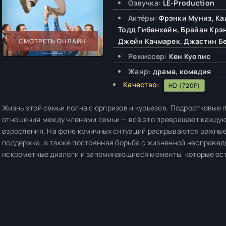
Озвучка:
LE-Production
Актёры:
Фрэнки Муниз, Ка
Тодд Гибенхейн, Брайан Крэ
Джейн Качмарек, Джастин Б
СМОТРЕТЬ ОНЛАЙН
Режиссер:
Кен Куопис
Жанр:
драма, комедия
Качество:
HD (720P)
Жизнь этой семьи полна сюрпризов и курьезов. Подростковые
отношения между членами семьи — всё это превращает каждую
взросления. На фоне комичных ситуаций раскрываются важные 
поддержка, а также постоянная борьба с жизненной несправе
искрометные диалоги и запоминающиеся моменты, которые ост