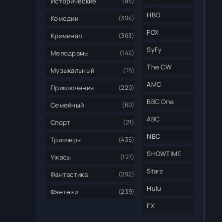
Исторические
(85)
HBO
Комедии
(394)
FOX
Криминал
(363)
SyFy
Мелодрамы
(142)
The CW
Музыкальный
(16)
AMC
Приключения
(220)
BBC One
Семейный
(60)
ABC
Спорт
(21)
NBC
Триллеры
(435)
SHOWTIME
Ужасы
(127)
Starz
Фантастика
(292)
Hulu
Фэнтези
(239)
FX