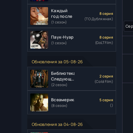
Каждый
8 серия
год после
(ТО Дубляжная)
(1 сезон)
Сер
Паук-Нуар
8 серия
(GoLTFilm)
(1 сезон)
Обновления за 05-08-26
Библиотекари:
2 серия
Следующая
(Cold Film)
глава
(2 сезон)
Всеамериканский
5 серия
()
(8 сезон)
Обновления за 04-08-26