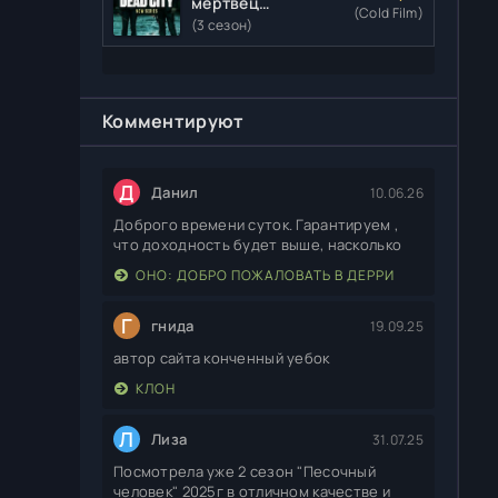
мертвецы:
(Cold Film)
Мертвый
(3 сезон)
город
Комментируют
Д
Данил
10.06.26
Доброго времени суток. Гарантируем ,
что доходность будет выше, насколько
ОНО: ДОБРО ПОЖАЛОВАТЬ В ДЕРРИ
Г
гнида
19.09.25
автор сайта конченный уебок
КЛОН
Л
Лиза
31.07.25
Посмотрела уже 2 сезон "Песочный
человек" 2025г в отличном качестве и