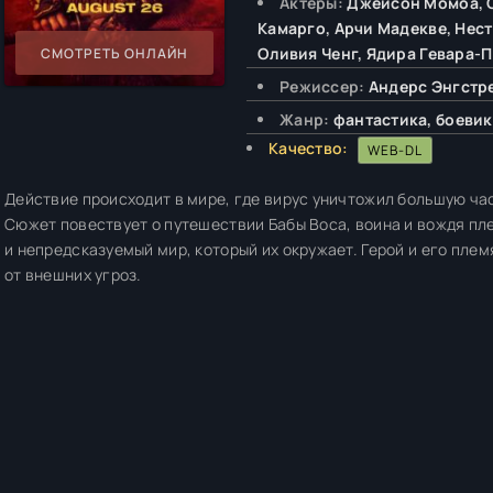
Актёры:
Джейсон Момоа, С
Камарго, Арчи Мадекве, Нест
Оливия Ченг, Ядира Гевара-
СМОТРЕТЬ ОНЛАЙН
Режиссер:
Андерс Энгстре
Жанр:
фантастика, боевик
Качество:
WEB-DL
Действие происходит в мире, где вирус уничтожил большую ча
Сюжет повествует о путешествии Бабы Воса, воина и вождя пле
и непредсказуемый мир, который их окружает. Герой и его пле
от внешних угроз.