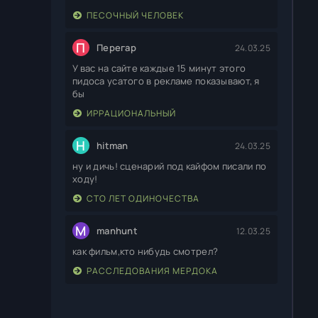
ПЕСОЧНЫЙ ЧЕЛОВЕК
П
Перегар
24.03.25
У вас на сайте каждые 15 минут этого
пидоса усатого в рекламе показывают, я
бы
ИРРАЦИОНАЛЬНЫЙ
H
hitman
24.03.25
ну и дичь! сценарий под кайфом писали по
ходу!
СТО ЛЕТ ОДИНОЧЕСТВА
M
manhunt
12.03.25
как фильм,кто нибудь смотрел?
РАССЛЕДОВАНИЯ МЕРДОКА