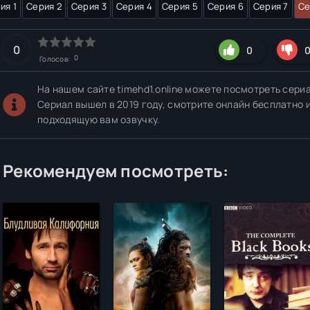
ия 1
Серия 2
Серия 3
Серия 4
Серия 5
Серия 6
Серия 7
Се
0
0
0
Голосов:
На нашем сайте timehd1.online можете посмотреть сериа
Сериал вышел в 2019 году, смотрите онлайн бесплатно 
подходящую вам озвучку.
Рекомендуем посмотреть: