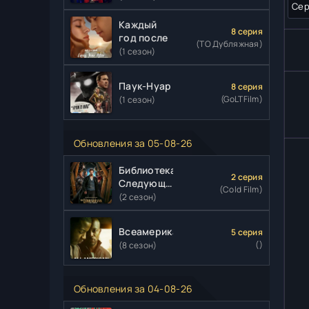
Сер
Каждый
8 серия
год после
(ТО Дубляжная)
(1 сезон)
Паук-Нуар
8 серия
(GoLTFilm)
(1 сезон)
Обновления за 05-08-26
Библиотекари:
2 серия
Следующая
(Cold Film)
глава
(2 сезон)
Всеамериканский
5 серия
()
(8 сезон)
Обновления за 04-08-26