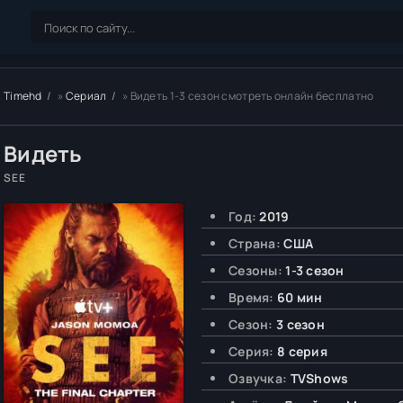
Timehd
»
Сериал
» Видеть 1-3 сезон смотреть онлайн бесплатно
Видеть
SEE
Год:
2019
Страна:
США
Сезоны:
1-3 сезон
Время:
60 мин
Сезон:
3 сезон
Серия:
8 серия
Озвучка:
TVShows