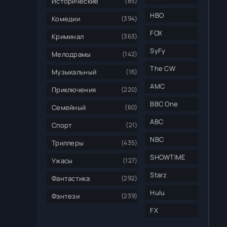
Исторические
(85)
HBO
Комедии
(394)
FOX
Криминал
(363)
SyFy
Мелодрамы
(142)
The CW
Музыкальный
(16)
AMC
Приключения
(220)
BBC One
Семейный
(60)
ABC
Спорт
(21)
NBC
Триллеры
(435)
SHOWTIME
Ужасы
(127)
Starz
Фантастика
(292)
Hulu
Фэнтези
(239)
FX