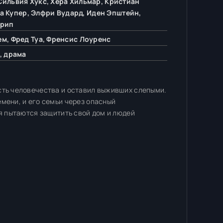
ильвия Хукс, Хера Хильмар, Кристиан
а Купер, Элфри Вудард, Иден Эпштейн,
Прип
м, Фред Туа, Френсис Лоуренс
, драма
сть человечества и оставил выживших слепыми.
мени, и его семьи через опасный
мя пытаются защитить свой дом и людей