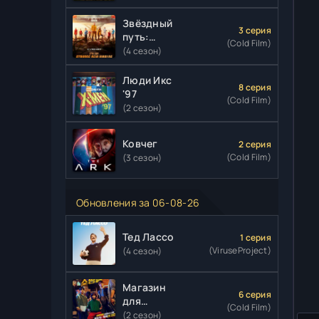
Звёздный
3 серия
путь:
(Cold Film)
Странные
(4 сезон)
новые
миры
Люди Икс
8 серия
'97
(Cold Film)
(2 сезон)
Ковчег
2 серия
(Cold Film)
(3 сезон)
Обновления за 06-08-26
Тед Лассо
1 серия
(ViruseProject)
(4 сезон)
Магазин
6 серия
для
(Cold Film)
киллеров
(2 сезон)