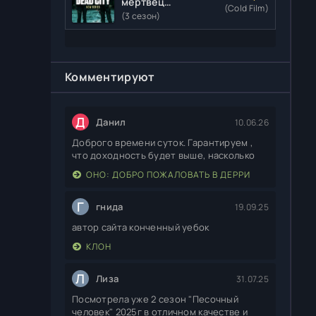
мертвецы:
(Cold Film)
Мертвый
(3 сезон)
город
Комментируют
Д
Данил
10.06.26
Доброго времени суток. Гарантируем ,
что доходность будет выше, насколько
ОНО: ДОБРО ПОЖАЛОВАТЬ В ДЕРРИ
Г
гнида
19.09.25
автор сайта конченный уебок
КЛОН
Л
Лиза
31.07.25
Посмотрела уже 2 сезон "Песочный
человек" 2025г в отличном качестве и