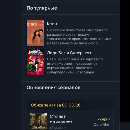
Популярные
Клон
Сюжетное повествование сериала
разворачивается вокруг
трагического происшествия в семье
материально обеспеченного
делового человека Леонидаса
Ферраса. Дело в том, что его отпрыск
Леди Баг и Супер-кот
Диога погибает в
Старшеклассница из Парижа по
имени Маринетт скрывает от
окружающих что является
супергероиней. Благодаря
специальному артефакту она может
создавать различные вещи. В школе
главная героиня встречает
Обновления сериалов
Обновления за 07-08-26
Сто лет
7 серия
одиночества
(Cold Film)
(2 сезон)