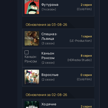
Футурама
2 серия
(Cold Film)
(14 сезон)
Обновления за 03-08-26
Спецназ:
1 серия
Львица
(LE-Production)
(3 сезон)
Каньон
8 серия
Рэнсом
(HDRezka Studio)
(2 сезон)
Взрослые
0 серия
(Cold Film)
(2 сезон)
Обновления за 02-08-26
Ходячие
2 серия