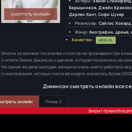
Актёры:
Хейли Стайнфелд,
Барышников, Джейн Краковски
Дарлен Хант, Софи Цукер
СМОТРЕТЬ ОНЛАЙН
Режиссер:
Сайлэс Ховард,
Жанр:
биография, драма,
Качество:
WEB-DL
Многих из великих писателей и поэтов не признавали при жизн
считали Эмили Дикинсон чудачкой, которая поселилась на хол
На самом же деле молодая женщина очень много работала над 
стихотворений, которых после её смерти оказалось более 2000
Дикинсон смотреть онлайн все се
мотреть онлайн
Плеер 2
Закрыт правооблада