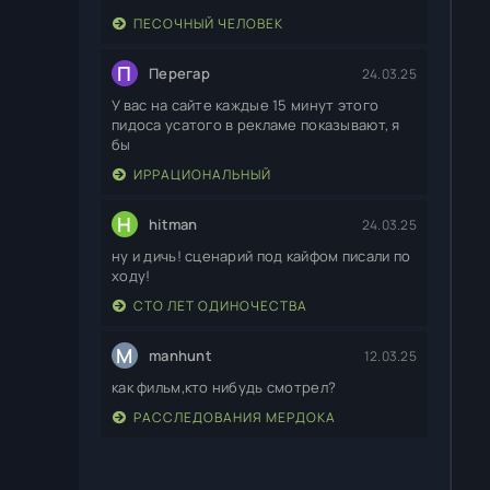
ПЕСОЧНЫЙ ЧЕЛОВЕК
П
Перегар
24.03.25
У вас на сайте каждые 15 минут этого
пидоса усатого в рекламе показывают, я
бы
ИРРАЦИОНАЛЬНЫЙ
H
hitman
24.03.25
ну и дичь! сценарий под кайфом писали по
ходу!
СТО ЛЕТ ОДИНОЧЕСТВА
M
manhunt
12.03.25
как фильм,кто нибудь смотрел?
РАССЛЕДОВАНИЯ МЕРДОКА