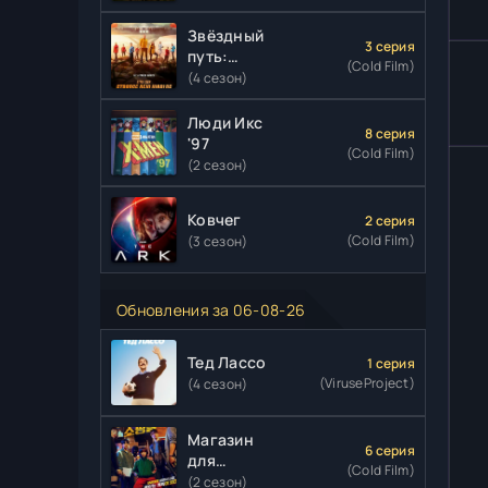
Звёздный
3 серия
путь:
(Cold Film)
Странные
(4 сезон)
новые
миры
Люди Икс
8 серия
'97
(Cold Film)
(2 сезон)
Ковчег
2 серия
(Cold Film)
(3 сезон)
Обновления за 06-08-26
Тед Лассо
1 серия
(ViruseProject)
(4 сезон)
Магазин
6 серия
для
(Cold Film)
киллеров
(2 сезон)