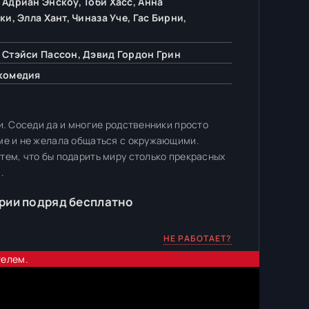
 Адриан Энскоу, Тоби Хасс, Анна
, Элла Хант, Чиназа Уче, Гас Бирни,
 Стэйси Пассон, Дэвид Гордон Грин
 комедия
и. Соседи да и многие родственники просто
ме и не желала общаться с окружающими.
тем, что бы подарить миру столько прекрасных
.
рии подряд бесплатно
НЕ РАБОТАЕТ?
телем.