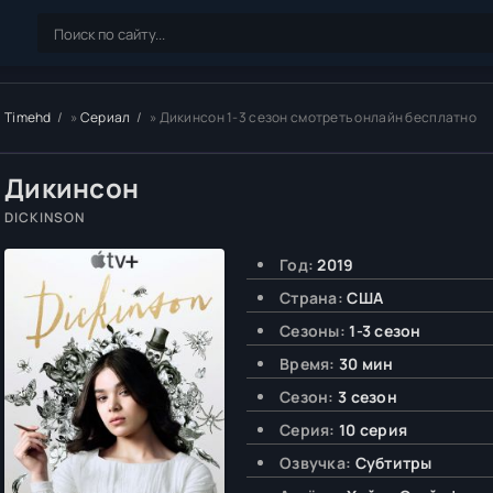
Timehd
»
Сериал
» Дикинсон 1-3 сезон смотреть онлайн бесплатно
Дикинсон
DICKINSON
Год:
2019
Страна:
США
Сезоны:
1-3 сезон
Время:
30 мин
Сезон:
3 сезон
Серия:
10 серия
Озвучка:
Субтитры