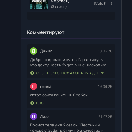
мертвецы:
(Cold Film)
Мертвый
(3 сезон)
город
Комментируют
Д
Данил
10.06.26
Доброго времени суток. Гарантируем ,
что доходность будет выше, насколько
ОНО: ДОБРО ПОЖАЛОВАТЬ В ДЕРРИ
Г
гнида
19.09.25
автор сайта конченный уебок
КЛОН
Л
Лиза
31.07.25
Посмотрела уже 2 сезон "Песочный
человек" 2025г в отличном качестве и