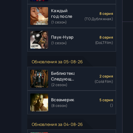
Каждый
8 серия
год после
(ТО Дубляжная)
(1 сезон)
Паук-Нуар
8 серия
(GoLTFilm)
(1 сезон)
Обновления за 05-08-26
Библиотекари:
2 серия
Следующая
(Cold Film)
глава
(2 сезон)
Всеамериканский
5 серия
()
(8 сезон)
Обновления за 04-08-26