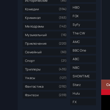
Исторические
(85)
HBO
Комедии
(394)
FOX
Криминал
(363)
SyFy
Мелодрамы
(142)
The CW
Музыкальный
(16)
AMC
Приключения
(220)
BBC One
Семейный
(60)
ABC
Спорт
(21)
NBC
Триллеры
(435)
SHOWTIME
Ужасы
(127)
С
Starz
Фантастика
(292)
Hulu
Фэнтези
(239)
FX