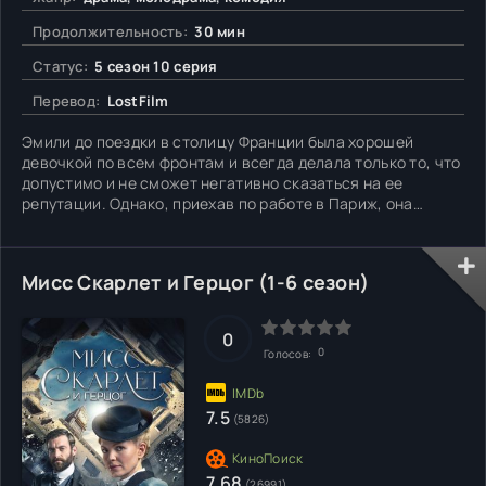
Продолжительность:
30 мин
Статус:
5 сезон 10 серия
Перевод:
LostFilm
Эмили до поездки в столицу Франции была хорошей
девочкой по всем фронтам и всегда делала только то, что
допустимо и не сможет негативно сказаться на ее
репутации. Однако, приехав по работе в Париж, она
начала общаться с французами и поняла, что можно
относиться ко многому значительно проще и однозначно
имеет смысл разрешать себе что-то новое, чаще
Мисс Скарлет и Герцог (1-6 сезон)
говорить жизни «да»,
0
0
Голосов:
7.5
(5826)
7.68
(26991)