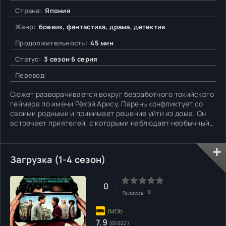
Страна:
Япония
Жанр:
боевик, фантастика, драма, детектив
Продолжительность:
45 мин
Статус:
3 сезон 6 серия
Перевод:
Сюжет разворачивается вокруг безработного токийского
геймера по имени Рёхэй Арису. Парень конфликтует со
своими родными и принимает решение уйти из дома. Он
встречает приятелей, с которыми наблюдает необычный
салют в небе. Внезапно герои оказываются в
параллельной реальности, где они вынуждены стать
участниками опасных игр. Арису и его друзьям
Загрузка (1-4 сезон)
приходится бороться за
0
0
Голосов:
7.9
(65622)