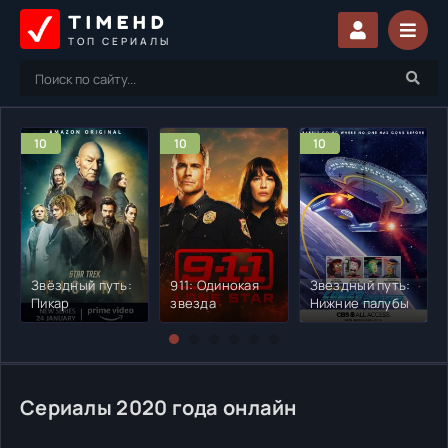
TIMEHD
ТОП СЕРИАЛЫ
10
10
10
Звёздный путь:
911: Одинокая
Звездный путь:
Пикар
звезда
Нижние палубы
Сериалы 2020 года онлайн