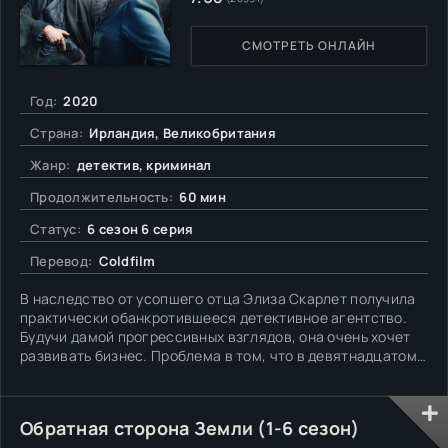
СМОТРЕТЬ ОНЛАЙН
Год:
2020
Страна:
Ирландия, Великобритания
Жанр:
детектив, криминал
Продолжительность:
60 мин
Статус:
6 сезон 6 серия
Перевод:
Coldfilm
В наследство от усопшего отца Элиза Скарлет получила
практически обанкротившееся детективное агентство.
Будучи дамой прогрессивных взглядов, она очень хочет
развивать бизнес. Проблема в том, что в девятнадцатом
столетии к представительницам слабого пола в
Британской Империи относились мягко говоря
пренебрежительно. Потому не остается иного выхода,
Обратная сторона Земли (1-6 сезон)
кроме как нанять