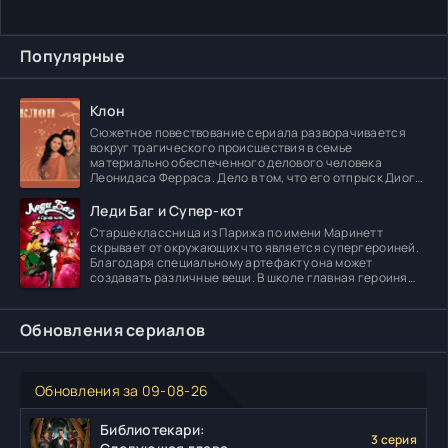
Популярные
Клон
Сюжетное повествование сериала разворачивается
вокруг трагического происшествия в семье
материально обеспеченного делового человека
Леонидаса Ферраса. Дело в том, что его отпрыск Диога
погибает в
Леди Баг и Супер-кот
Старшеклассница из Парижа по имени Маринетт
скрывает от окружающих что является супергероиней.
Благодаря специальному артефакту она может
создавать различные вещи. В школе главная героиня
встречает
Обновления сериалов
Обновления за 09-08-26
Библиотекари:
3 серия