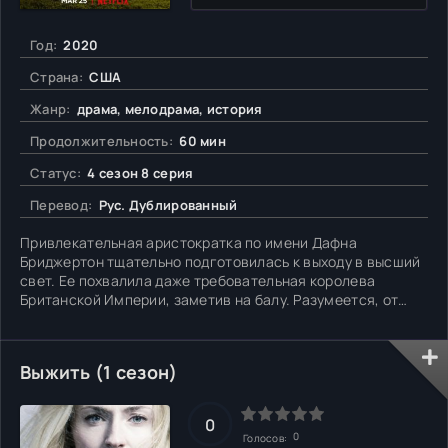
Год:
2020
Страна:
США
Жанр:
драма, мелодрама, история
Продолжительность:
60 мин
Статус:
4 сезон 8 серия
Перевод:
Рус. Дублированный
Привлекательная аристократка по имени Дафна
Бриджертон тщательно подготовилась к выходу в высший
свет. Ее похвалила даже требовательная королева
Британской Империи, заметив на балу. Разумеется, от
потенциальных женихов просто нет отбоя, но старший
брат, которого зовут Энтони хочет выдать девушку за
Найджела Бербрука. Последний крайне неприятен
Выжить (1 сезон)
главной героине, потому
0
0
Голосов: