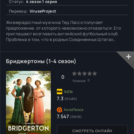
Статус:
4 сезон 1 серия
Перевод:
ViruseProject
Жизнерадостный мужчина Тед Лассо получает
предложение, от которого невозможно отказаться. Его
приглашают возглавить английский футбольный клуб.
Проблема в том, что в родных Соединенных Штатах
данный вид спорта не очень развит. Главный герой плохо
представляет каким образом выстроить работу с
подчиненными. Впрочем, хозяйка команды рассчитывает,
Бриджертоны (1-4 сезон)
что Тед приведет коллектив к
0
0
Голосов:
7.3
(131485)
7.547
(39293)
СМОТРЕТЬ ОНЛАЙН