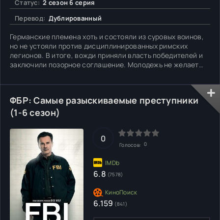
Статус:
2 сезон 6 серия
Перевод:
Дублированный
Германские племена хоть и состояли из суровых воинов,
но не устояли против дисциплинированных римских
легионов. В итоге, вожди приняли власть победителей и
заключили позорное соглашение. Молодежь не желает
мириться с оккупацией, периодически демонстрируя
непокорность. Подавить небольшой бунт отправляется
Арминий, воспитанный военачальником Публием.
ФБР: Самые разыскиваемые преступники
Впрочем, главный герой
(1-6 сезон)
0
0
Голосов:
6.8
(7578)
6.159
(841)