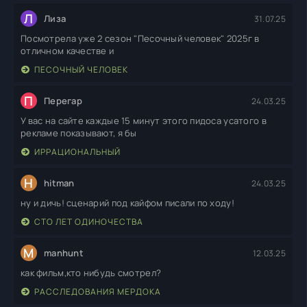
Л
Лиза
31.07.25
Посмотрела уже 2 сезон "Песочный человек" 2025г в
отличном качестве и
ПЕСОЧНЫЙ ЧЕЛОВЕК
П
Перегар
24.03.25
У вас на сайте каждые 15 минут этого пидоса усатого в
рекламе показывают, я бы
ИРРАЦИОНАЛЬНЫЙ
H
hitman
24.03.25
ну и дичь! сценарий под кайфом писали по ходу!
СТО ЛЕТ ОДИНОЧЕСТВА
M
manhunt
12.03.25
как фильм,кто нибудь смотрел?
РАССЛЕДОВАНИЯ МЕРДОКА