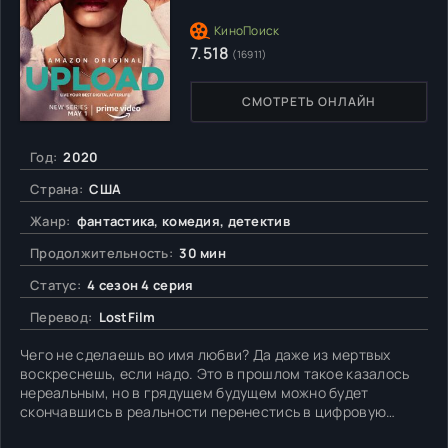
7.518
(16911)
СМОТРЕТЬ ОНЛАЙН
Год:
2020
Страна:
США
Жанр:
фантастика, комедия, детектив
Продолжительность:
30 мин
Статус:
4 сезон 4 серия
Перевод:
LostFilm
Чего не сделаешь во имя любви? Да даже из мертвых
воскреснешь, если надо. Это в прошлом такое казалось
нереальным, но в грядущем будущем можно будет
скончавшись в реальности перенестись в цифровую
реальность, что и сделал главный герой, Нэйтан. Во-