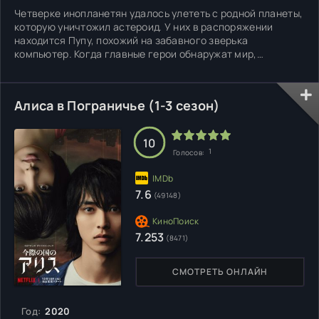
Четверке инопланетян удалось улететь с родной планеты,
которую уничтожил астероид. У них в распоряжении
находится Пупу, похожий на забавного зверька
компьютер. Когда главные герои обнаружат мир,
пригодный для колонизации, данный биоробот запустить
процесс терраформации. Пока же звездолет четверки
получил повреждение и нуждается в ремонте. Приходится
Алиса в Пограничье (1-3 сезон)
садиться на Землю и
10
1
Голосов:
7.6
(49148)
7.253
(8471)
СМОТРЕТЬ ОНЛАЙН
Год:
2020