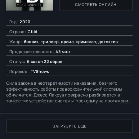
СМОТРЕТЬ ОНЛАЙН
Год:
2020
Страна:
США
Жанр:
боевик, триллер, драма, криминал, детектив
Продолжительность:
45 мин
Статус:
6 сезон 22 серия
Перевод:
TVShows
Сила закона в неотвратимости наказания, без чего
эффективность работы правоохранительной системы
обнуляется. Джесс Лакруа прекрасно разбирается в
тонкостях устройства системы, поскольку на протяжении
многих лет служит в Федеральном бюро расследований.
Недавно ему доверили возглавить отдел,
специализирующийся на наиболее опасных,
безжалостных и хитроумных злоумышленниках.
ЗАГРУЗИТЬ ЕЩЕ