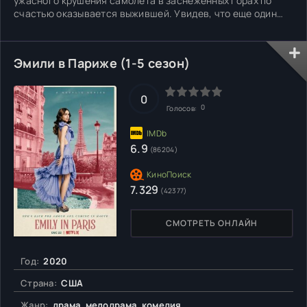
ужасного крушения самолета в заснеженных горах по
счастью оказывается выжившей. Увидев, что еще один
пассажир, темнокожий Пол тоже спасся, девушка уверяет
его, что спасать их не будут и они замерзнут в горах.
Однако, неунывающий мужчина предлагает вместе идти
Эмили в Париже (1-5 сезон)
пешком до
0
0
Голосов:
6.9
(86204)
7.329
(42377)
СМОТРЕТЬ ОНЛАЙН
Год:
2020
Страна:
США
Жанр:
драма, мелодрама, комедия