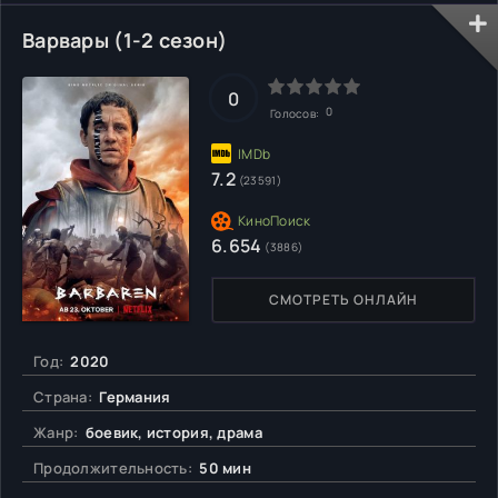
первых, он понимает, что это лучше, чем ничего и может
профессионально отслеживать происходящее, ведь он
Варвары (1-2 сезон)
программист, а всему
0
0
Голосов:
7.2
(23591)
6.654
(3886)
СМОТРЕТЬ ОНЛАЙН
Год:
2020
Страна:
Германия
Жанр:
боевик, история, драма
Продолжительность:
50 мин