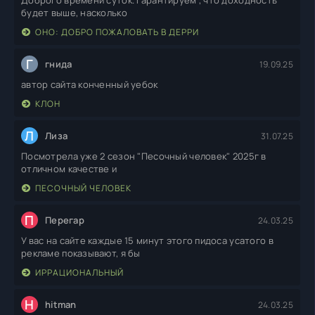
Доброго времени суток. Гарантируем , что доходность
будет выше, насколько
ОНО: ДОБРО ПОЖАЛОВАТЬ В ДЕРРИ
Г
гнида
19.09.25
автор сайта конченный уебок
КЛОН
Л
Лиза
31.07.25
Посмотрела уже 2 сезон "Песочный человек" 2025г в
отличном качестве и
ПЕСОЧНЫЙ ЧЕЛОВЕК
П
Перегар
24.03.25
У вас на сайте каждые 15 минут этого пидоса усатого в
рекламе показывают, я бы
ИРРАЦИОНАЛЬНЫЙ
H
hitman
24.03.25