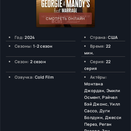
СМОТРЕТЬ ОНЛАЙН
Год:
2024
Страна:
США
Сезоны:
1-2 сезон
Время:
22
мин.
Сезон:
2 сезон
Серия:
22
серия
Озвучка:
Cold Film
Актёры:
Монтана
Джордан, Эмили
Осмент, Рэйчел
Бэй Джонс, Уилл
Сассо, Дуги
Болдуин, Джесси
Перез, Реган
Реворд, Зои