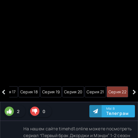
‹
›
Серия 17
Серия 18
Серия 19
Серия 20
Серия 21
Серия 22
МЫ В
2
0
Телеграм
На нашем сайте timehd1.online можете посмотреть
сериал “Первый брак Джорджи и Мэнди” 1-2 сезон