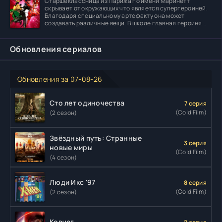
Старшеклассница из Парижа по имени Маринетт
скрывает от окружающих что является супергероиней.
Благодаря специальному артефакту она может
создавать различные вещи. В школе главная героиня
встречает
Обновления сериалов
Обновления за 07-08-26
Сто лет одиночества
7 серия
(Cold Film)
(2 сезон)
Звёздный путь: Странные
3 серия
новые миры
(Cold Film)
(4 сезон)
Люди Икс '97
8 серия
(Cold Film)
(2 сезон)
Ковчег