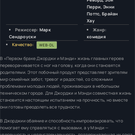
Перри, Энни
Поттс, Брайан
Хау
Режиссер:
Марк
Жанр:
Сендроуски
комедия
Качество:
WEB-DL
В «Первом браке Джорджи и Мэнди» жизнь главных героев
переворачивается с ног на голову, когда они становятся
родителями. Этот побочный продукт представляет зрителям
мир семейных забот, тревог и радостей, со сложными
проблемами молодых людей, проживающих в небольшом
техническом городе. Для Джорджи и Мэнди совместная жизнь
становится настоящим испытанием на прочность, но вместе
они готовы преодолеть все трудности.
В Джорджии обаяние и способность импровизировать, что
помогает ему справляться с вызовами, а у Мэнди —
уверенность и целеустремленность, поддерживающая их союз.