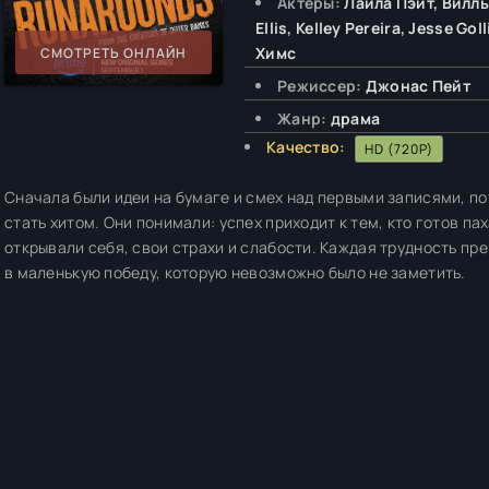
Актёры:
Лайла Пэйт, Вилль
Ellis, Kelley Pereira, Jesse G
Химс
СМОТРЕТЬ ОНЛАЙН
Режиссер:
Джонас Пейт
Жанр:
драма
Качество:
HD (720P)
Сначала были идеи на бумаге и смех над первыми записями, пот
стать хитом. Они понимали: успех приходит к тем, кто готов па
открывали себя, свои страхи и слабости. Каждая трудность пре
в маленькую победу, которую невозможно было не заметить.