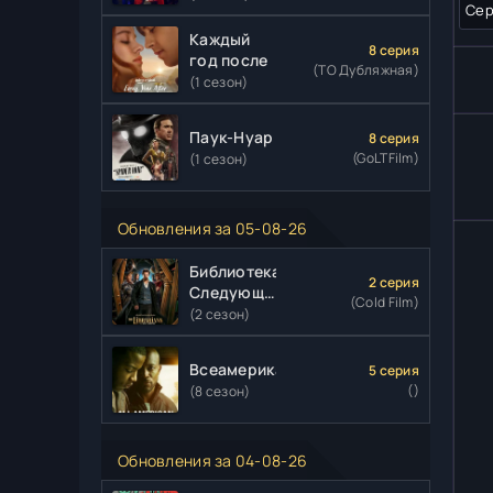
Сер
Каждый
8 серия
год после
(ТО Дубляжная)
(1 сезон)
Паук-Нуар
8 серия
(GoLTFilm)
(1 сезон)
Обновления за 05-08-26
Библиотекари:
2 серия
Следующая
(Cold Film)
глава
(2 сезон)
Всеамериканский
5 серия
()
(8 сезон)
Обновления за 04-08-26