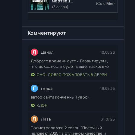
мертвецы:
(Cold Film)
Мертвый
(3 сезон)
город
Комментируют
Д
Данил
10.06.26
Доброго времени суток. Гарантируем ,
что доходность будет выше, насколько
ОНО: ДОБРО ПОЖАЛОВАТЬ В ДЕРРИ
Г
гнида
19.09.25
автор сайта конченный уебок
КЛОН
Л
Лиза
31.07.25
Посмотрела уже 2 сезон "Песочный
человек" 2025г в отличном качестве и