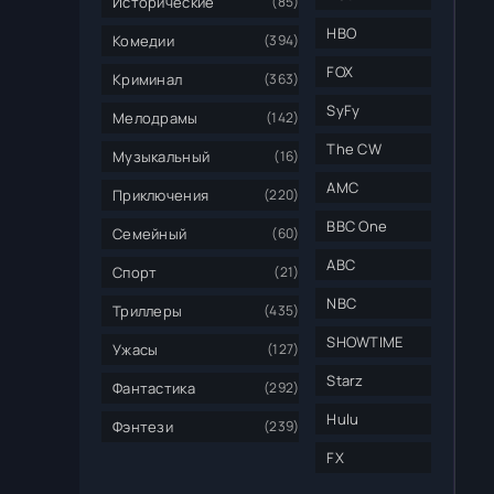
Исторические
(85)
HBO
Комедии
(394)
FOX
Криминал
(363)
SyFy
Мелодрамы
(142)
The CW
Музыкальный
(16)
AMC
Приключения
(220)
BBC One
Семейный
(60)
ABC
Спорт
(21)
NBC
Триллеры
(435)
SHOWTIME
Ужасы
(127)
Starz
Фантастика
(292)
Hulu
Фэнтези
(239)
FX