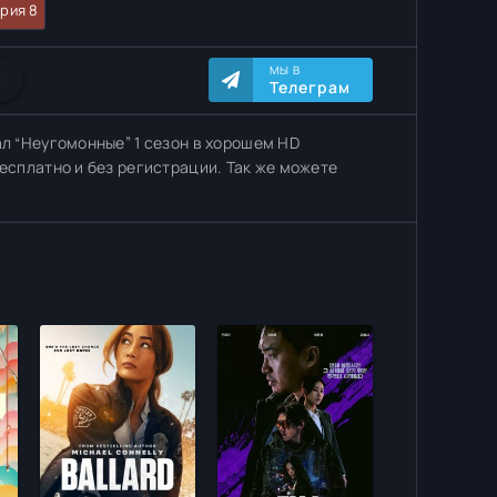
рия 8
МЫ В
0
Телеграм
ал “Неугомонные” 1 сезон в хорошем HD
есплатно и без регистрации. Так же можете