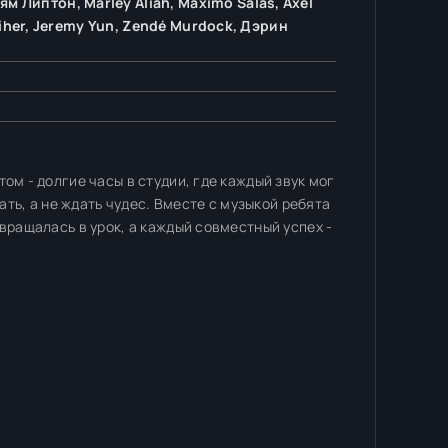
ям Липтон, Marley Aliah, Maximo Salas, Axel
olliher, Jeremy Yun, Zendé Murdock, Дэрин
ом - долгие часы в студии, где каждый звук мог
хать, а не ждать чудес. Вместе с музыкой ребята
вращалась в урок, а каждый совместный успех -