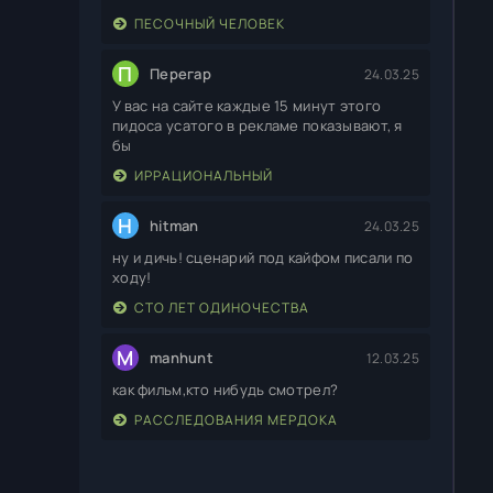
ПЕСОЧНЫЙ ЧЕЛОВЕК
П
Перегар
24.03.25
У вас на сайте каждые 15 минут этого
пидоса усатого в рекламе показывают, я
бы
ИРРАЦИОНАЛЬНЫЙ
H
hitman
24.03.25
ну и дичь! сценарий под кайфом писали по
ходу!
СТО ЛЕТ ОДИНОЧЕСТВА
M
manhunt
12.03.25
как фильм,кто нибудь смотрел?
РАССЛЕДОВАНИЯ МЕРДОКА