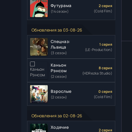
Футурама
2 серия
(Cold Film)
(14 сезон)
Обновления за 03-08-26
Спецназ:
1 серия
Львица
(LE-Production)
(3 сезон)
Каньон
8 серия
Рэнсом
(HDRezka Studio)
(2 сезон)
Взрослые
0 серия
(Cold Film)
(2 сезон)
Обновления за 02-08-26
Ходячие
2 серия