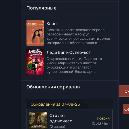
Популярные
Клон
Сюжетное повествование сериала
разворачивается вокруг
трагического происшествия в семье
материально обеспеченного
делового человека Леонидаса
Ферраса. Дело в том, что его отпрыск
Леди Баг и Супер-кот
Диога погибает в
Старшеклассница из Парижа по
имени Маринетт скрывает от
окружающих что является
супергероиней. Благодаря
специальному артефакту она может
создавать различные вещи. В школе
главная героиня встречает
Обновления сериалов
С
Обновления за 07-08-26
Се
Сто лет
7 серия
одиночества
(Cold Film)
(2 сезон)