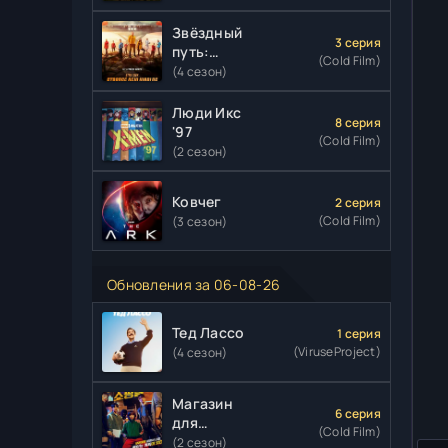
Звёздный
3 серия
путь:
(Cold Film)
Странные
(4 сезон)
новые
миры
Люди Икс
8 серия
'97
(Cold Film)
(2 сезон)
Ковчег
2 серия
(Cold Film)
(3 сезон)
Обновления за 06-08-26
Тед Лассо
1 серия
(ViruseProject)
(4 сезон)
Магазин
6 серия
для
(Cold Film)
киллеров
(2 сезон)