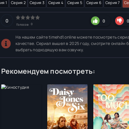
ия 1
Серия 2
Серия 3
Серия 4
Серия 5
Серия 6
Серия 7
Се
0
0
0
Голосов:
На нашем сайте timehd1.online можете посмотреть сери
качестве. Сериал вышел в 2025 году, смотрите онлайн б
выбрать подходящую вам озвучку.
Рекомендуем посмотреть: