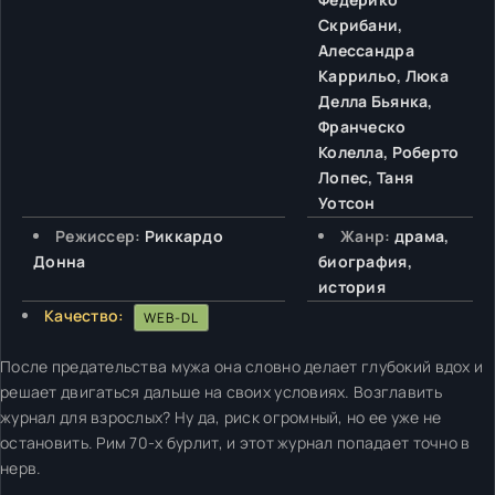
Скрибани,
Алессандра
Каррильо, Люка
Делла Бьянка,
Франческо
Колелла, Роберто
Лопес, Таня
Уотсон
Режиссер:
Риккардо
Жанр:
драма,
Донна
биография,
история
Качество:
WEB-DL
После предательства мужа она словно делает глубокий вдох и
решает двигаться дальше на своих условиях. Возглавить
журнал для взрослых? Ну да, риск огромный, но ее уже не
остановить. Рим 70-х бурлит, и этот журнал попадает точно в
нерв.