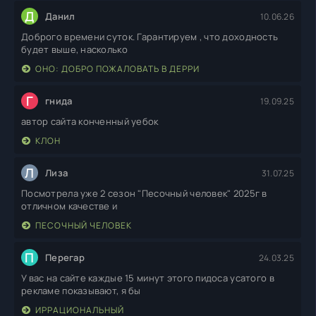
Д
Данил
10.06.26
Доброго времени суток. Гарантируем , что доходность
будет выше, насколько
ОНО: ДОБРО ПОЖАЛОВАТЬ В ДЕРРИ
Г
гнида
19.09.25
автор сайта конченный уебок
КЛОН
Л
Лиза
31.07.25
Посмотрела уже 2 сезон "Песочный человек" 2025г в
отличном качестве и
ПЕСОЧНЫЙ ЧЕЛОВЕК
П
Перегар
24.03.25
У вас на сайте каждые 15 минут этого пидоса усатого в
рекламе показывают, я бы
ИРРАЦИОНАЛЬНЫЙ