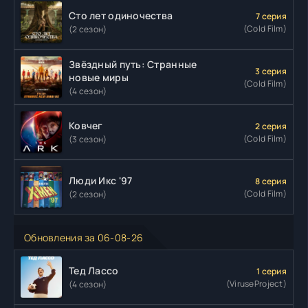
Сто лет одиночества
7 серия
(Cold Film)
(2 сезон)
Звёздный путь: Странные
3 серия
новые миры
(Cold Film)
(4 сезон)
Ковчег
2 серия
(Cold Film)
(3 сезон)
Люди Икс '97
8 серия
(Cold Film)
(2 сезон)
Обновления за 06-08-26
Тед Лассо
1 серия
(ViruseProject)
(4 сезон)