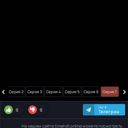
‹
›
я 1
Серия 2
Серия 3
Серия 4
Серия 5
Серия 6
Серия 7
МЫ В
0
0
Телеграм
На нашем сайте timehd1.online можете посмотреть