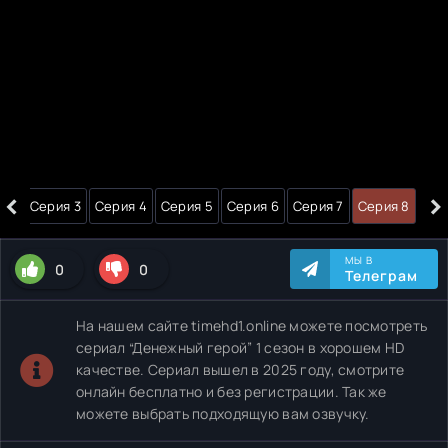
‹
›
я 2
Серия 3
Серия 4
Серия 5
Серия 6
Серия 7
Серия 8
МЫ В
0
0
Телеграм
На нашем сайте timehd1.online можете посмотреть
сериал “Денежный герой” 1 сезон в хорошем HD
качестве. Сериал вышел в 2025 году, смотрите
онлайн бесплатно и без регистрации. Так же
можете выбрать подходящую вам озвучку.