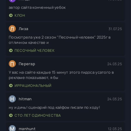
автор сайта конченный уебок
КЛОН
Л
Лиза
31.07.25
Посмотрела уже 2 сезон "Песочный человек" 2025г в
отличном качестве и
ПЕСОЧНЫЙ ЧЕЛОВЕК
П
Перегар
24.03.25
У вас на сайте каждые 15 минут этого пидоса усатого в
рекламе показывают, я бы
ИРРАЦИОНАЛЬНЫЙ
H
hitman
24.03.25
ну и дичь! сценарий под кайфом писали по ходу!
СТО ЛЕТ ОДИНОЧЕСТВА
M
manhunt
12.03.25