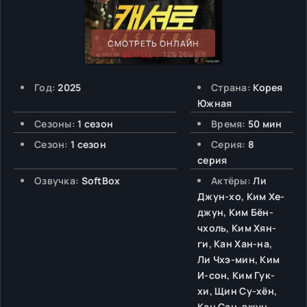
СМОТРЕТЬ ОНЛАЙН
Год:
2025
Страна:
Корея
Южная
Сезоны:
1 сезон
Время:
50 мин
Сезон:
1 сезон
Серия:
8
серия
Озвучка:
SoftBox
Актёры:
Ли
Джун-хо, Ким Хе-
джун, Ким Бён-
чхоль, Ким Хян-
ги, Кан Хан-на,
Ли Чхэ-мин, Ким
И-сон, Ким Гук-
хи, Щин Су-хён,
Кан Сан-джун