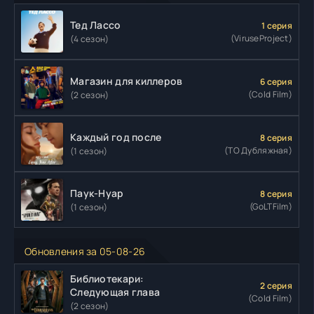
Тед Лассо
1 серия
(ViruseProject)
(4 сезон)
Магазин для киллеров
6 серия
(Cold Film)
(2 сезон)
Каждый год после
8 серия
(ТО Дубляжная)
(1 сезон)
Паук-Нуар
8 серия
(GoLTFilm)
(1 сезон)
Обновления за 05-08-26
Библиотекари:
2 серия
Следующая глава
(Cold Film)
(2 сезон)