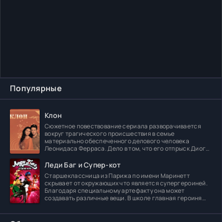
Популярные
Клон
Сюжетное повествование сериала разворачивается
вокруг трагического происшествия в семье
материально обеспеченного делового человека
Леонидаса Ферраса. Дело в том, что его отпрыск Диога
погибает в
Леди Баг и Супер-кот
Старшеклассница из Парижа по имени Маринетт
скрывает от окружающих что является супергероиней.
Благодаря специальному артефакту она может
создавать различные вещи. В школе главная героиня
встречает