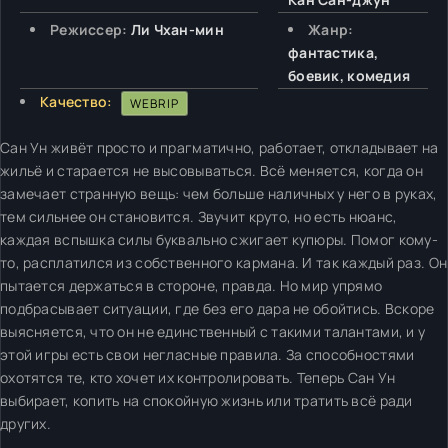
Режиссер:
Ли Чхан-мин
Жанр:
фантастика,
боевик, комедия
Качество:
WEBRIP
Сан Ун живёт просто и прагматично, работает, откладывает на
жильё и старается не высовываться. Всё меняется, когда он
замечает странную вещь: чем больше наличных у него в руках,
тем сильнее он становится. Звучит круто, но есть нюанс,
каждая вспышка силы буквально сжигает купюры. Помог кому-
то, расплатился из собственного кармана. И так каждый раз. Он
пытается держаться в стороне, правда. Но мир упрямо
подбрасывает ситуации, где без его дара не обойтись. Вскоре
выясняется, что он не единственный с такими талантами, и у
этой игры есть свои негласные правила. За способностями
охотятся те, кто хочет их контролировать. Теперь Сан Ун
выбирает, копить на спокойную жизнь или тратить всё ради
других.