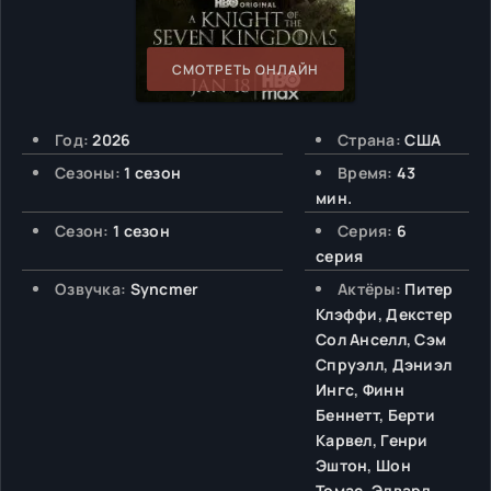
СМОТРЕТЬ ОНЛАЙН
Год:
2026
Страна:
США
Сезоны:
1 сезон
Время:
43
мин.
Сезон:
1 сезон
Серия:
6
серия
Озвучка:
Syncmer
Актёры:
Питер
Клэффи, Декстер
Сол Анселл, Сэм
Спруэлл, Дэниэл
Ингс, Финн
Беннетт, Берти
Карвел, Генри
Эштон, Шон
Томас, Эдвард