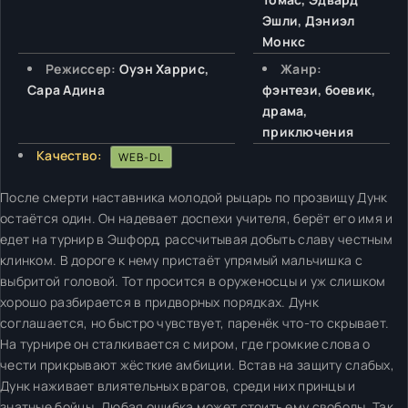
Эшли, Дэниэл
Монкс
Режиссер:
Оуэн Харрис,
Жанр:
Сара Адина
фэнтези, боевик,
драма,
приключения
Качество:
WEB-DL
После смерти наставника молодой рыцарь по прозвищу Дунк
остаётся один. Он надевает доспехи учителя, берёт его имя и
едет на турнир в Эшфорд, рассчитывая добыть славу честным
клинком. В дороге к нему пристаёт упрямый мальчишка с
выбритой головой. Тот просится в оруженосцы и уж слишком
хорошо разбирается в придворных порядках. Дунк
соглашается, но быстро чувствует, паренёк что-то скрывает.
На турнире он сталкивается с миром, где громкие слова о
чести прикрывают жёсткие амбиции. Встав на защиту слабых,
Дунк наживает влиятельных врагов, среди них принцы и
знатные бойцы. Любая ошибка может стоить ему свободы. Так