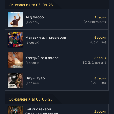
Обновления за 06-08-26
Тед Лассо
1 серия
(ViruseProject)
(4 сезон)
Магазин для киллеров
6 серия
(Cold Film)
(2 сезон)
Каждый год после
8 серия
(ТО Дубляжная)
(1 сезон)
Паук-Нуар
8 серия
(GoLTFilm)
(1 сезон)
Обновления за 05-08-26
Библиотекари:
2 серия
Следующая глава