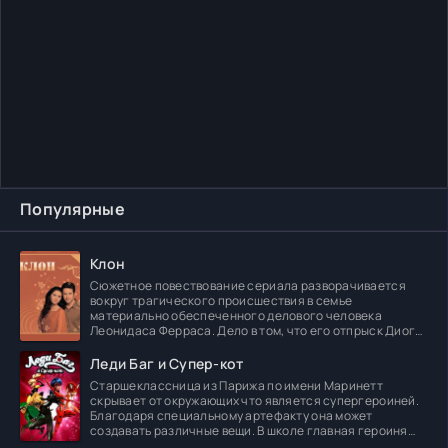
Популярные
Клон
Сюжетное повествование сериала разворачивается
вокруг трагического происшествия в семье
материально обеспеченного делового человека
Леонидаса Ферраса. Дело в том, что его отпрыск Диога
погибает в
Леди Баг и Супер-кот
Старшеклассница из Парижа по имени Маринетт
скрывает от окружающих что является супергероиней.
Благодаря специальному артефакту она может
создавать различные вещи. В школе главная героиня
встречает