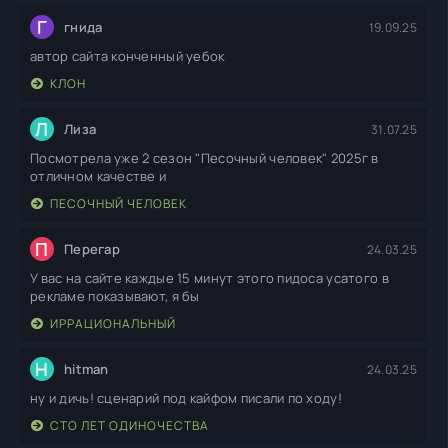
Г
гнида
19.09.25
автор сайта конченный уебок
КЛОН
Л
Лиза
31.07.25
Посмотрела уже 2 сезон "Песочный человек" 2025г в
отличном качестве и
ПЕСОЧНЫЙ ЧЕЛОВЕК
П
Перегар
24.03.25
У вас на сайте каждые 15 минут этого пидоса усатого в
рекламе показывают, я бы
ИРРАЦИОНАЛЬНЫЙ
H
hitman
24.03.25
ну и дичь! сценарий под кайфом писали по ходу!
СТО ЛЕТ ОДИНОЧЕСТВА