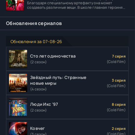
Благодаря специальному артефакту она может
создавать различные вещи. В школе главная героиня
встречает
Обновления сериалов
Обновления за 07-08-26
Сто лет одиночества
7 серия
(Cold Film)
(2 сезон)
Звёздный путь: Странные
3 серия
новые миры
(Cold Film)
(4 сезон)
Люди Икс '97
8 серия
(Cold Film)
(2 сезон)
Ковчег
2 серия
(Cold Film)
(3 сезон)