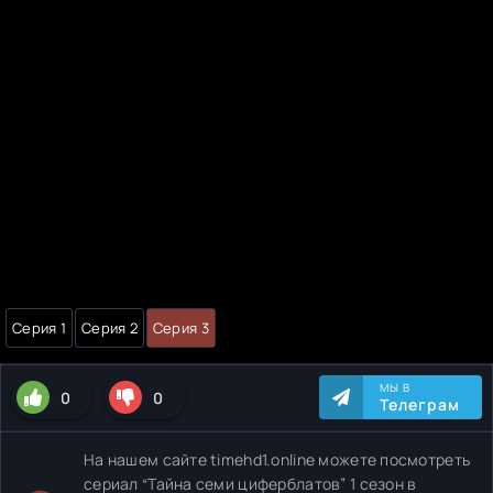
Серия 1
Серия 2
Серия 3
МЫ В
0
0
Телеграм
На нашем сайте timehd1.online можете посмотреть
сериал “Тайна семи циферблатов” 1 сезон в