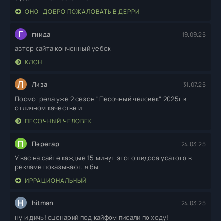
ОНО: ДОБРО ПОЖАЛОВАТЬ В ДЕРРИ
Г
гнида
19.09.25
автор сайта конченный уебок
КЛОН
Л
Лиза
31.07.25
Посмотрела уже 2 сезон "Песочный человек" 2025г в
отличном качестве и
ПЕСОЧНЫЙ ЧЕЛОВЕК
П
Перегар
24.03.25
У вас на сайте каждые 15 минут этого пидоса усатого в
рекламе показывают, я бы
ИРРАЦИОНАЛЬНЫЙ
H
hitman
24.03.25
ну и дичь! сценарий под кайфом писали по ходу!