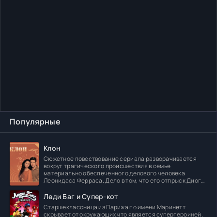
Популярные
Клон
Сюжетное повествование сериала разворачивается
вокруг трагического происшествия в семье
материально обеспеченного делового человека
Леонидаса Ферраса. Дело в том, что его отпрыск Диога
погибает в
Леди Баг и Супер-кот
Старшеклассница из Парижа по имени Маринетт
скрывает от окружающих что является супергероиней.