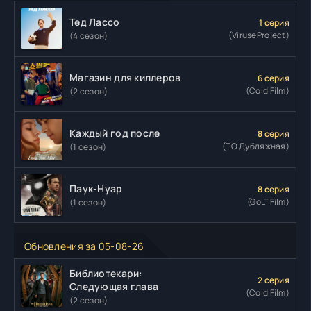
Тед Лассо
1 серия
(ViruseProject)
(4 сезон)
Магазин для киллеров
6 серия
(Cold Film)
(2 сезон)
Каждый год после
8 серия
(ТО Дубляжная)
(1 сезон)
Паук-Нуар
8 серия
(GoLTFilm)
(1 сезон)
Обновления за 05-08-26
Библиотекари:
2 серия
Следующая глава
(Cold Film)
(2 сезон)