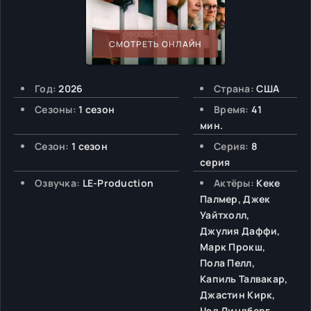
СМОТРЕТЬ ОНЛАЙН
Год:
2026
Страна:
США
Сезоны:
1 сезон
Время:
41
мин.
Сезон:
1 сезон
Серия:
8
серия
Озвучка:
LE-Production
Актёры:
Кеке
Палмер, Джек
Уайтхолл,
Джулия Даффи,
Марк Прокш,
Пола Пелл,
Капиль Талвакар,
Джастин Кирк,
Чэд Линдберг,