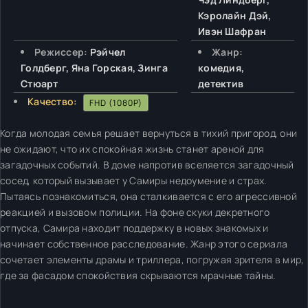
Кэролайн Дэй,
Ивэн Шафран
Режиссер:
Рэйчел
Жанр:
Голдберг, Яна Горская, Зинга
комедия,
Стюарт
детектив
Качество:
FHD (1080P)
Когда молодая семья решает вернуться в тихий пригород, они
не ожидают, что их спокойная жизнь станет ареной для
загадочных событий. В доме напротив вселяется загадочный
сосед, который вызывает у Самиры недоумение и страх.
Пытаясь познакомиться, она сталкивается с его агрессивной
реакцией и вызовом полиции. На фоне скуки декретного
отпуска, Самира находит поддержку в новых знакомых и
начинает собственное расследование. Жанр этого сериала
сочетает элементы драмы и триллера, погружая зрителя в мир,
где за фасадом спокойствия скрываются мрачные тайны.