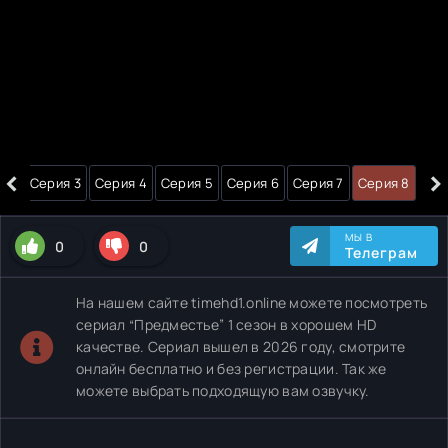
‹
›
я 2
Серия 3
Серия 4
Серия 5
Серия 6
Серия 7
Серия 8
МЫ В
0
0
Телеграм
На нашем сайте timehd1.online можете посмотреть
сериал “Предместье” 1 сезон в хорошем HD
качестве. Сериал вышел в 2026 году, смотрите
онлайн бесплатно и без регистрации. Так же
можете выбрать подходящую вам озвучку.