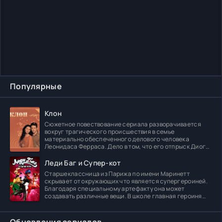
Популярные
Клон
Сюжетное повествование сериала разворачивается
вокруг трагического происшествия в семье
материально обеспеченного делового человека
Леонидаса Ферраса. Дело в том, что его отпрыск Диога
погибает в
Леди Баг и Супер-кот
Старшеклассница из Парижа по имени Маринетт
скрывает от окружающих что является супергероиней.
Благодаря специальному артефакту она может
создавать различные вещи. В школе главная героиня
встречает