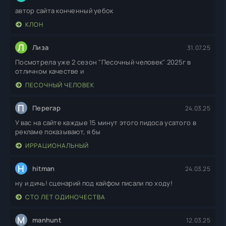
автор сайта конченный уебок
КЛОН
Л
Лиза
31.07.25
Посмотрела уже 2 сезон "Песочный человек" 2025г в
отличном качестве и
ПЕСОЧНЫЙ ЧЕЛОВЕК
П
Перегар
24.03.25
У вас на сайте каждые 15 минут этого пидоса усатого в
рекламе показывают, я бы
ИРРАЦИОНАЛЬНЫЙ
H
hitman
24.03.25
ну и дичь! сценарий под кайфом писали по ходу!
СТО ЛЕТ ОДИНОЧЕСТВА
M
manhunt
12.03.25