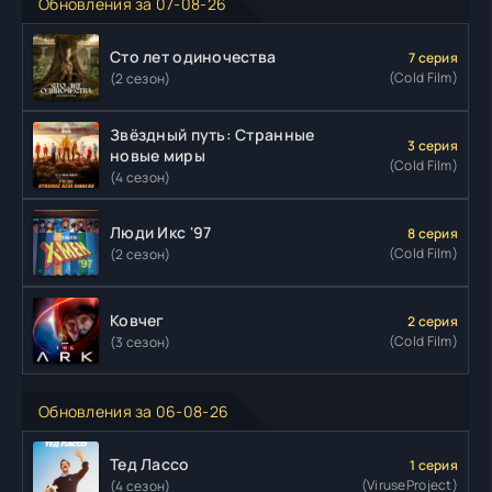
Обновления за 07-08-26
Сто лет одиночества
7 серия
(Cold Film)
(2 сезон)
Звёздный путь: Странные
3 серия
новые миры
(Cold Film)
(4 сезон)
Люди Икс '97
8 серия
(Cold Film)
(2 сезон)
Ковчег
2 серия
(Cold Film)
(3 сезон)
Обновления за 06-08-26
Тед Лассо
1 серия
(ViruseProject)
(4 сезон)