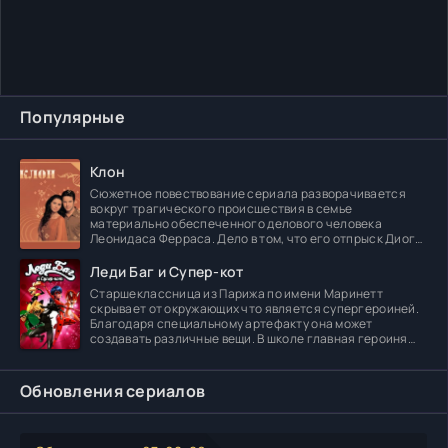
Популярные
Клон
Сюжетное повествование сериала разворачивается
вокруг трагического происшествия в семье
материально обеспеченного делового человека
Леонидаса Ферраса. Дело в том, что его отпрыск Диога
погибает в
Леди Баг и Супер-кот
Старшеклассница из Парижа по имени Маринетт
скрывает от окружающих что является супергероиней.
Благодаря специальному артефакту она может
создавать различные вещи. В школе главная героиня
встречает
Обновления сериалов