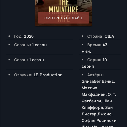
СМОТРЕТЬ ОНЛАЙН
Год:
2026
Страна:
США
Сезоны:
1 сезон
Время:
43
мин.
Сезон:
1 сезон
Серия:
10
серия
Озвучка:
LE-Production
Актёры:
Элизабет Бэнкс,
Мэттью
Макфэдиен, О. Т.
Фагбенли, Шан
Клиффорд, Зои
Листер Джонс,
София Росински,
Шон Мажумдер,