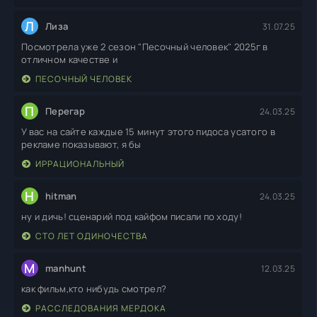
Л
Лиза
31.07.25
Посмотрела уже 2 сезон "Песочный человек" 2025г в
отличном качестве и
ПЕСОЧНЫЙ ЧЕЛОВЕК
П
Перегар
24.03.25
У вас на сайте каждые 15 минут этого пидоса усатого в
рекламе показывают, я бы
ИРРАЦИОНАЛЬНЫЙ
H
hitman
24.03.25
ну и дичь! сценарий под кайфом писали по ходу!
СТО ЛЕТ ОДИНОЧЕСТВА
M
manhunt
12.03.25
как фильм,кто нибудь смотрел?
РАССЛЕДОВАНИЯ МЕРДОКА