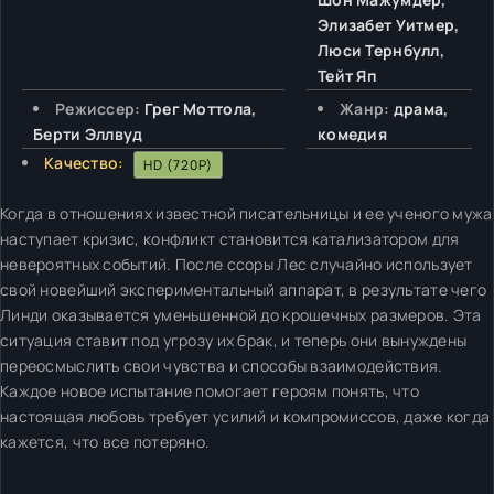
Элизабет Уитмер,
Люси Тернбулл,
Тейт Яп
Режиссер:
Грег Моттола,
Жанр:
драма,
Берти Эллвуд
комедия
Качество:
HD (720P)
Когда в отношениях известной писательницы и ее ученого мужа
наступает кризис, конфликт становится катализатором для
невероятных событий. После ссоры Лес случайно использует
свой новейший экспериментальный аппарат, в результате чего
Линди оказывается уменьшенной до крошечных размеров. Эта
ситуация ставит под угрозу их брак, и теперь они вынуждены
переосмыслить свои чувства и способы взаимодействия.
Каждое новое испытание помогает героям понять, что
настоящая любовь требует усилий и компромиссов, даже когда
кажется, что все потеряно.