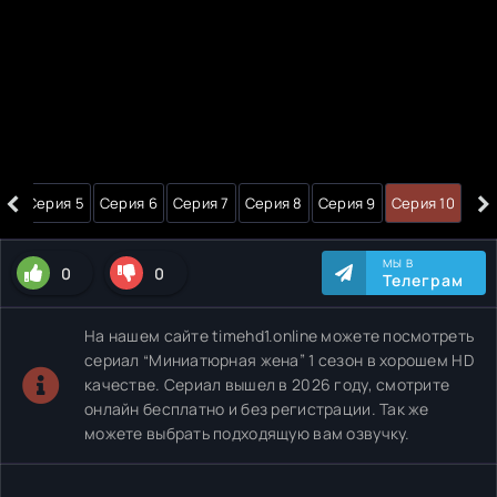
‹
›
 4
Серия 5
Серия 6
Серия 7
Серия 8
Серия 9
Серия 10
МЫ В
0
0
Телеграм
На нашем сайте timehd1.online можете посмотреть
сериал “Миниатюрная жена” 1 сезон в хорошем HD
качестве. Сериал вышел в 2026 году, смотрите
онлайн бесплатно и без регистрации. Так же
можете выбрать подходящую вам озвучку.