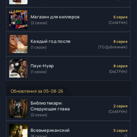
Магазин для киллеров
6 серия
(Cold Film)
(2 сезон)
Каждый год после
8 серия
(ТО Дубляжная)
(1 сезон)
Паук-Нуар
8 серия
(GoLTFilm)
(1 сезон)
Обновления за 05-08-26
Библиотекари:
2 серия
Следующая глава
(Cold Film)
(2 сезон)
Всеамериканский
5 серия
()
(8 сезон)