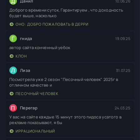
Д
Данил
10.06.26
Доброго времени суток. Гарантируем , что доходность
будет выше, насколько
ОНО: ДОБРО ПОЖАЛОВАТЬ В ДЕРРИ
Г
гнида
19.09.25
автор сайта конченный уебок
КЛОН
Л
Лиза
31.07.25
Посмотрела уже 2 сезон "Песочный человек" 2025г в
отличном качестве и
ПЕСОЧНЫЙ ЧЕЛОВЕК
П
Перегар
24.03.25
У вас на сайте каждые 15 минут этого пидоса усатого в
рекламе показывают, я бы
ИРРАЦИОНАЛЬНЫЙ