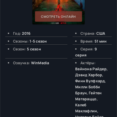
СМОТРЕТЬ ОНЛАЙН
Год:
2016
Страна:
США
Сезоны:
1-5 сезон
Время:
51 мин
Сезон:
5 сезон
Серия:
9
серия
Озвучка:
WinMedia
Актёры:
Вайнона Райдер,
Дэвид Харбор,
Финн Вулфхард,
Милли Бобби
Браун, Гейтен
Матараццо,
Калеб
Маклафлин,
Наталия Дайер,