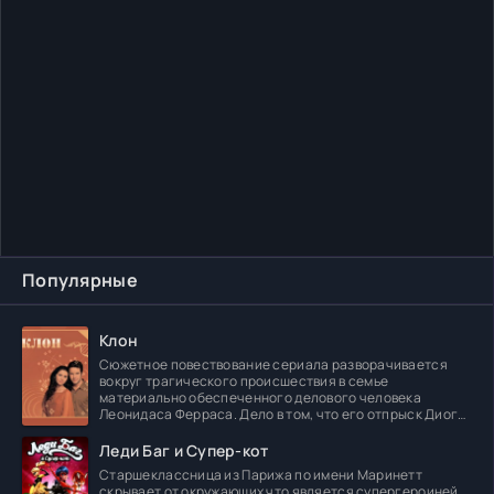
Популярные
Клон
Сюжетное повествование сериала разворачивается
вокруг трагического происшествия в семье
материально обеспеченного делового человека
Леонидаса Ферраса. Дело в том, что его отпрыск Диога
погибает в
Леди Баг и Супер-кот
Старшеклассница из Парижа по имени Маринетт
скрывает от окружающих что является супергероиней.