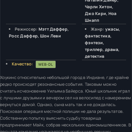
Чарли Хитон,
Джо Кири, Ноа
Шнапп
Режиссер:
Мэтт Даффер,
Жанр:
ужасы,
Росс Даффер, Шон Леви
фантастика,
фэнтези,
триллер, драма,
детектив
Качество:
WEB-DL
Хоукинс относительно небольшой город в Индиане, где крайне
редко происходят резонансные события. Таковым можно
считать исчезновение Уильяма Байерса. Юный школьник играл
с лучшими друзьями и вечером сел на велосипед с намерением
вернуться домой. Однако, сына мать так и не дождалась.
Поисковая операция местной полиции не дала результатов.
Собственную попытку выяснить судьбу товарища
предпринимает Майк, собрав нескольких единомышленников. В
лесу эта компания натыкается на необычную девушку,