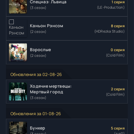
Спецназ: Львица
1 серия
(LE-Production)
(3 сезон)
Каньон Рэнсом
8 серия
(HDRezka Studio)
(2 сезон)
Взрослые
0 серия
(Cold Film)
(2 сезон)
Обновления за 02-08-26
Ходячие мертвецы:
2 серия
Мертвый город
(Cold Film)
(3 сезон)
Обновления за 01-08-26
Бункер
5 серия
(rus0)
(3 сезон)