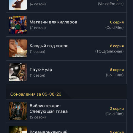
(ViruseProject)
(4 сезон)
Магазин для киллеров
6 серия
(Cold Film)
(2 сезон)
Каждый год после
8 серия
(ТО Дубляжная)
(1 сезон)
Паук-Нуар
8 серия
(GoLTFilm)
(1 сезон)
Обновления за 05-08-26
Библиотекари:
2 серия
Следующая глава
(Cold Film)
(2 сезон)
Всеамериканский
5 серия