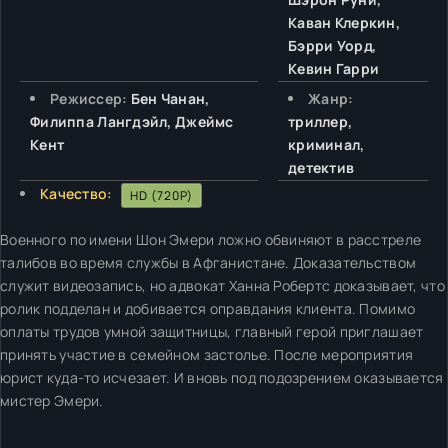
Каван Клеркин,
Бэрри Уорд,
Кевин Гарри
Режиссер:
Бен Чанан,
Жанр:
Филиппа Лангдэйл, Джеймс
триллер,
Кент
криминал,
детектив
Качество:
HD (720P)
Военного по имени Шон Эмери ложно обвиняют в расстреле
талибов во время службы в Афганистане. Доказательством
служит видеозапись, но адвокат Ханна Робертс доказывает, что
ролик подделан и добивается оправдания клиента. Помимо
оплаты трудов умной защитницы, главный герой приглашает
принять участие в семейном застолье. После мероприятия
юрист куда-то исчезает. И вновь под подозрением оказывается
мистер Эмери.