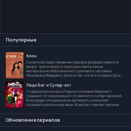
Популярные
Клон
Сюжетное повествование сериала разворачивается
вокруг трагического происшествия в семье
материально обеспеченного делового человека
Леонидаса Ферраса. Дело в том, что его отпрыск Диога
погибает в
Леди Баг и Супер-кот
Старшеклассница из Парижа по имени Маринетт
скрывает от окружающих что является супергероиней.
Благодаря специальному артефакту она может
создавать различные вещи. В школе главная героиня
встречает
Обновления сериалов