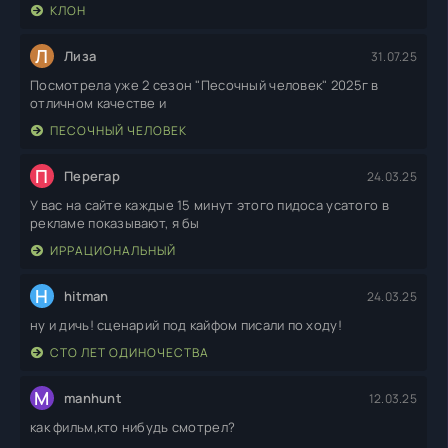
КЛОН
Л
Лиза
31.07.25
Посмотрела уже 2 сезон "Песочный человек" 2025г в
отличном качестве и
ПЕСОЧНЫЙ ЧЕЛОВЕК
П
Перегар
24.03.25
У вас на сайте каждые 15 минут этого пидоса усатого в
рекламе показывают, я бы
ИРРАЦИОНАЛЬНЫЙ
H
hitman
24.03.25
ну и дичь! сценарий под кайфом писали по ходу!
СТО ЛЕТ ОДИНОЧЕСТВА
M
manhunt
12.03.25
как фильм,кто нибудь смотрел?