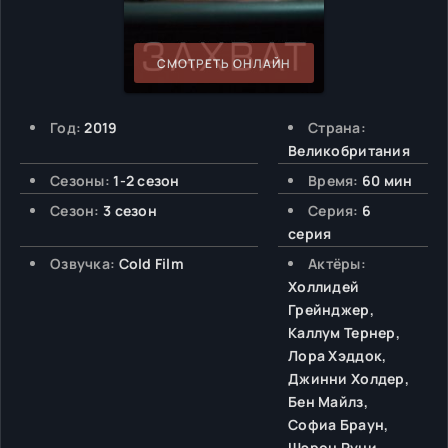
СМОТРЕТЬ ОНЛАЙН
Год:
2019
Страна:
Великобритания
Сезоны:
1-2 сезон
Время:
60 мин
Сезон:
3 сезон
Серия:
6
серия
Озвучка:
Cold Film
Актёры:
Холлидей
Грейнджер,
Каллум Тернер,
Лора Хэддок,
Джинни Холдер,
Бен Майлз,
Софиа Браун,
Шэрон Руни,