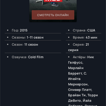
СМОТРЕТЬ ОНЛАЙН
Год:
2015
Страна:
США
Сезоны:
1-11 сезон
Время:
43 мин
Сезон:
11 сезон
Серия:
21
серия
Озвучка:
Cold Film
Актёры:
Ник
Гелфусс,
Марлайн
Барретт, С.
Ипейта
Меркерсон,
Оливер Платт,
Брайан Ти, Торри
ДеВито, Йайа
ДаКоста, Лорена