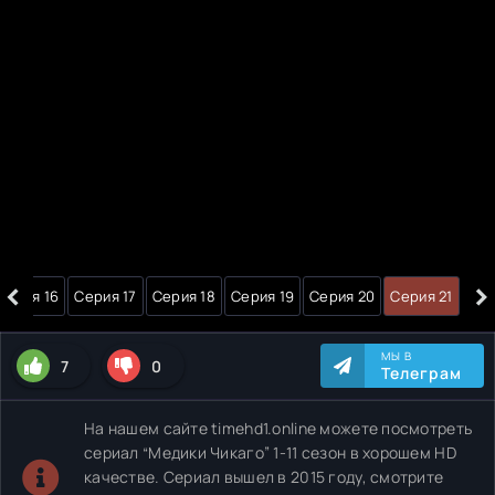
‹
›
Серия 16
Серия 17
Серия 18
Серия 19
Серия 20
Серия 21
МЫ В
7
0
Телеграм
На нашем сайте timehd1.online можете посмотреть
сериал “Медики Чикаго” 1-11 сезон в хорошем HD
качестве. Сериал вышел в 2015 году, смотрите