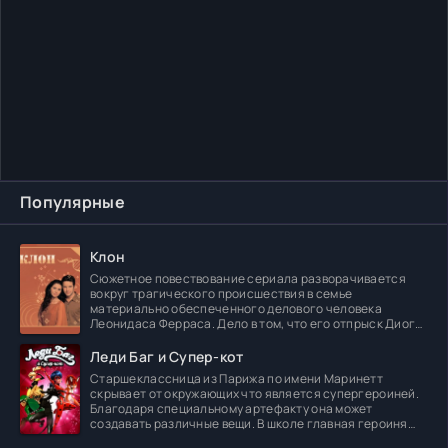
Популярные
Клон
Сюжетное повествование сериала разворачивается
вокруг трагического происшествия в семье
материально обеспеченного делового человека
Леонидаса Ферраса. Дело в том, что его отпрыск Диога
погибает в
Леди Баг и Супер-кот
Старшеклассница из Парижа по имени Маринетт
скрывает от окружающих что является супергероиней.
Благодаря специальному артефакту она может
создавать различные вещи. В школе главная героиня
встречает