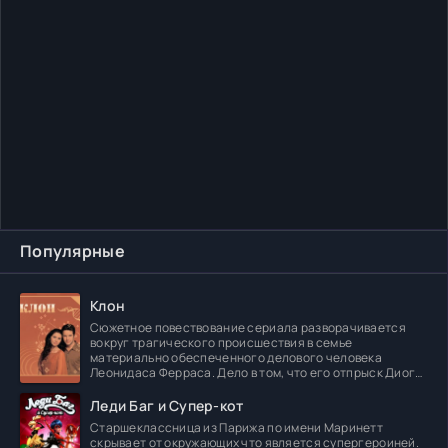
Популярные
Клон
Сюжетное повествование сериала разворачивается
вокруг трагического происшествия в семье
материально обеспеченного делового человека
Леонидаса Ферраса. Дело в том, что его отпрыск Диога
погибает в
Леди Баг и Супер-кот
Старшеклассница из Парижа по имени Маринетт
скрывает от окружающих что является супергероиней.