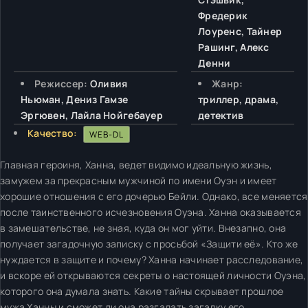
Фредерик
Лоуренс, Тайнер
Рашинг, Алекс
Денни
Режиссер:
Оливия
Жанр:
Ньюман, Дениз Гамзе
триллер, драма,
Эргювен, Лайла Нойгебауер
детектив
Качество:
WEB-DL
Главная героиня, Ханна, ведет видимо идеальную жизнь,
замужем за прекрасным мужчиной по имени Оуэн и имеет
хорошие отношения с его дочерью Бейли. Однако, все меняется
после таинственного исчезновения Оуэна. Ханна оказывается
в замешательстве, не зная, куда он мог уйти. Внезапно, она
получает загадочную записку с просьбой «Защити её». Кто же
нуждается в защите и почему? Ханна начинает расследование,
и вскоре ей открываются секреты о настоящей личности Оуэна,
которого она думала знать. Какие тайны скрывает прошлое
мужа Ханны и сможет ли она разгадать загадку его