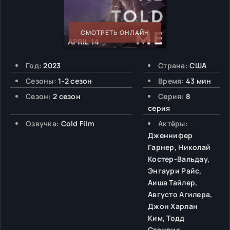
СМОТРЕТЬ ОНЛАЙН
Год:
2023
Страна:
США
Сезоны:
1-2 сезон
Время:
43 мин
Сезон:
2 сезон
Серия:
8
серия
Озвучка:
Cold Film
Актёры:
Дженнифер
Гарнер, Николай
Костер-Вальдау,
Энгаури Райс,
Аиша Тайлер,
Августо Агилера,
Джон Харлан
Ким, Тодд
Стэшвик,