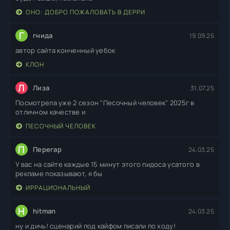
ОНО: ДОБРО ПОЖАЛОВАТЬ В ДЕРРИ
Г
гнида
19.09.25
автор сайта конченный уебок
КЛОН
Л
Лиза
31.07.25
Посмотрела уже 2 сезон "Песочный человек" 2025г в
отличном качестве и
ПЕСОЧНЫЙ ЧЕЛОВЕК
П
Перегар
24.03.25
У вас на сайте каждые 15 минут этого пидоса усатого в
рекламе показывают, я бы
ИРРАЦИОНАЛЬНЫЙ
H
hitman
24.03.25
ну и дичь! сценарий под кайфом писали по ходу!