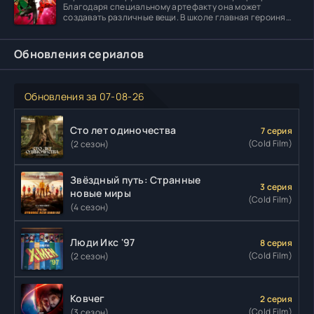
Благодаря специальному артефакту она может
создавать различные вещи. В школе главная героиня
встречает
Обновления сериалов
Обновления за 07-08-26
Сто лет одиночества
7 серия
(Cold Film)
(2 сезон)
Звёздный путь: Странные
3 серия
новые миры
(Cold Film)
(4 сезон)
Люди Икс '97
8 серия
(Cold Film)
(2 сезон)
Ковчег
2 серия
(Cold Film)
(3 сезон)