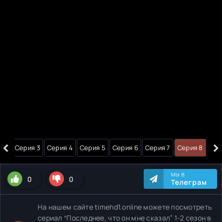
‹
›
я 2
Серия 3
Серия 4
Серия 5
Серия 6
Серия 7
Серия 8
МЫ В
0
0
Телеграм
На нашем сайте timehd1.online можете посмотреть
сериал “Последнее, что он мне сказал” 1-2 сезон в