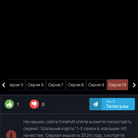
‹
›
 4
Серия 5
Серия 6
Серия 7
Серия 8
Серия 9
Серия 10
МЫ В
1
0
Телеграм
На нашем сайте timehd1.online можете посмотреть
сериал “Шальные карты” 1-3 сезон в хорошем HD
качестве. Сериал вышел в 2024 году, смотрите