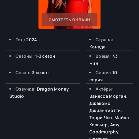
СМОТРЕТЬ ОНЛАЙН
Год:
2024
Страна:
Канада
Сезоны:
1-3 сезон
Время:
43
мин.
Сезон:
3 сезон
Серия:
10
серия
Озвучка:
Dragon Money
Актёры:
Studio
Ванесса Морган,
Джакомо
Джианниотти,
Терри Чен, Майкл
Ксавьер, Amy
Goodmurphy,
Флетчер