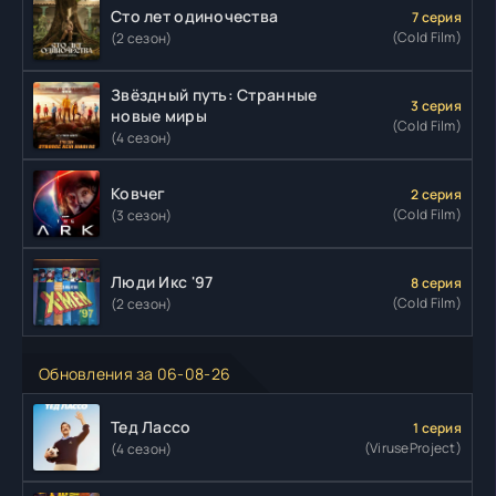
Сто лет одиночества
7 серия
(Cold Film)
(2 сезон)
Звёздный путь: Странные
3 серия
новые миры
(Cold Film)
(4 сезон)
Ковчег
2 серия
(Cold Film)
(3 сезон)
Люди Икс '97
8 серия
(Cold Film)
(2 сезон)
Обновления за 06-08-26
Тед Лассо
1 серия
(ViruseProject)
(4 сезон)