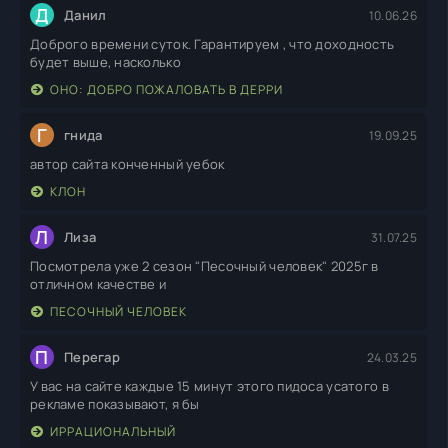
Д
Данил
10.06.26
Доброго времени суток. Гарантируем , что доходность
будет выше, насколько
ОНО: ДОБРО ПОЖАЛОВАТЬ В ДЕРРИ
Г
гнида
19.09.25
автор сайта конченный уебок
КЛОН
Л
Лиза
31.07.25
Посмотрела уже 2 сезон "Песочный человек" 2025г в
отличном качестве и
ПЕСОЧНЫЙ ЧЕЛОВЕК
П
Перегар
24.03.25
У вас на сайте каждые 15 минут этого пидоса усатого в
рекламе показывают, я бы
ИРРАЦИОНАЛЬНЫЙ