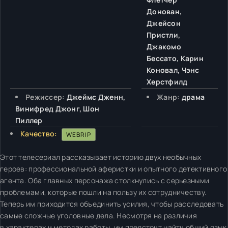
Донован,
Джейсон
Пристли,
Джакомо
Бессато, Карин
Коновал, Чэнс
Херстфилд
Режиссер:
Джеймс Дженн,
Жанр:
драма
Винифред Джонг, Шон
Пиллер
Качество:
WEBRIP
Этот телесериал рассказывает историю двух необычных
героев: профессиональной аферистки и опытного детективного
агента. Оба главных персонажа столкнулись с серьезными
проблемами, которые пошли на пользу их сотрудничеству.
Теперь им приходится объединить усилия, чтобы расследовать
самые сложные уголовные дела. Несмотря на различия
в характерах и методах работы, им предстоит найти общий язык