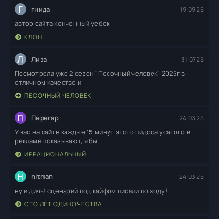
Г
гнида
19.09.25
автор сайта конченный уебок
КЛОН
Л
Лиза
31.07.25
Посмотрела уже 2 сезон "Песочный человек" 2025г в
отличном качестве и
ПЕСОЧНЫЙ ЧЕЛОВЕК
П
Перегар
24.03.25
У вас на сайте каждые 15 минут этого пидоса усатого в
рекламе показывают, я бы
ИРРАЦИОНАЛЬНЫЙ
H
hitman
24.03.25
ну и дичь! сценарий под кайфом писали по ходу!
СТО ЛЕТ ОДИНОЧЕСТВА