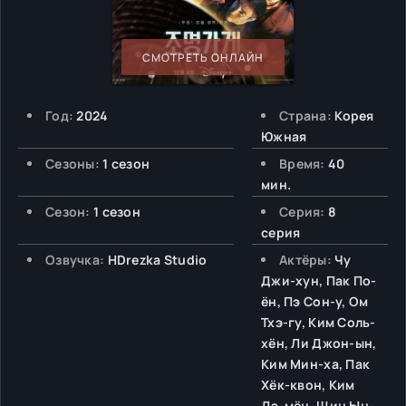
СМОТРЕТЬ ОНЛАЙН
Год:
2024
Страна:
Корея
Южная
Сезоны:
1 сезон
Время:
40
мин.
Сезон:
1 сезон
Серия:
8
серия
Озвучка:
HDrezka Studio
Актёры:
Чу
Джи-хун, Пак По-
ён, Пэ Сон-у, Ом
Тхэ-гу, Ким Соль-
хён, Ли Джон-ын,
Ким Мин-ха, Пак
Хёк-квон, Ким
Дэ-мён, Щин Ын-