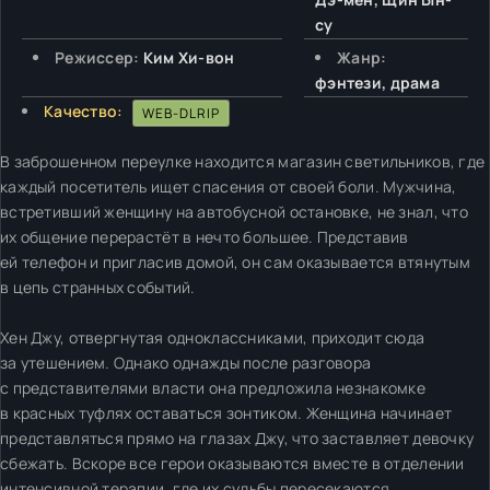
су
Режиссер:
Ким Хи-вон
Жанр:
фэнтези, драма
Качество:
WEB-DLRIP
В заброшенном переулке находится магазин светильников, где
каждый посетитель ищет спасения от своей боли. Мужчина,
встретивший женщину на автобусной остановке, не знал, что
их общение перерастёт в нечто большее. Представив
ей телефон и пригласив домой, он сам оказывается втянутым
в цепь странных событий.
Хен Джу, отвергнутая одноклассниками, приходит сюда
за утешением. Однако однажды после разговора
с представителями власти она предложила незнакомке
в красных туфлях оставаться зонтиком. Женщина начинает
представляться прямо на глазах Джу, что заставляет девочку
сбежать. Вскоре все герои оказываются вместе в отделении
интенсивной терапии, где их судьбы пересекаются.