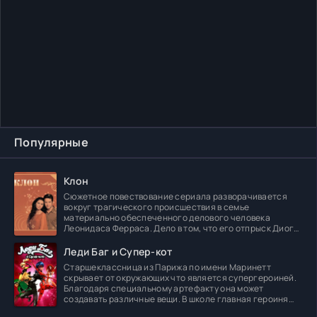
Популярные
Клон
Сюжетное повествование сериала разворачивается
вокруг трагического происшествия в семье
материально обеспеченного делового человека
Леонидаса Ферраса. Дело в том, что его отпрыск Диога
погибает в
Леди Баг и Супер-кот
Старшеклассница из Парижа по имени Маринетт
скрывает от окружающих что является супергероиней.
Благодаря специальному артефакту она может
создавать различные вещи. В школе главная героиня
встречает