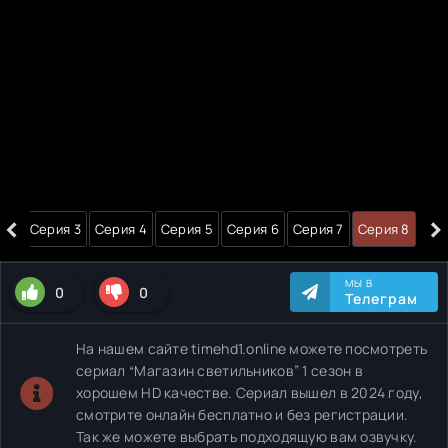
‹
›
я 2
Серия 3
Серия 4
Серия 5
Серия 6
Серия 7
Серия 8
МЫ В
0
0
Телеграм
На нашем сайте timehd1.online можете посмотреть
сериал “Магазин светильников” 1 сезон в
хорошем HD качестве. Сериал вышел в 2024 году,
смотрите онлайн бесплатно и без регистрации.
Так же можете выбрать подходящую вам озвучку.