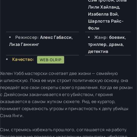
Лили Хайланд,
Изабелла Вэй,
Шарлотта Райс-
Фоли
Режиссер:
Алекс Габасси,
Жанр:
боевик,
Лиза Ганнинг
триллер, драма,
детектив
Качество:
WEB-DLRIP
Хелен Уэбб мастерски сочетает две жизни — семейную
и шпионскую. Пока ее муж строит политическую основу, она
передаёт все свои секреты своего правления. Когда ее роман
с Джейсоном заканчивается его убийством, героиня
оказывается в самом жутком сюжете. Рид, ее куратор,
понимает серьезность угрозы и причастность к делу убийцы
Сэма Янги.
Сэм, стремясь избежать прошлого, соглашается на работу.
Расследование привело к ужасающим открытиям: убийство