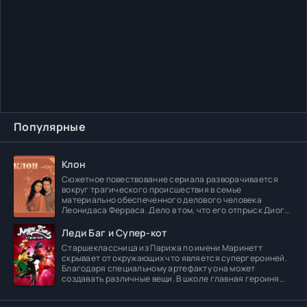
Популярные
Клон
Сюжетное повествование сериала разворачивается
вокруг трагического происшествия в семье
материально обеспеченного делового человека
Леонидаса Ферраса. Дело в том, что его отпрыск Диога
погибает в
Леди Баг и Супер-кот
Старшеклассница из Парижа по имени Маринетт
скрывает от окружающих что является супергероиней.
Благодаря специальному артефакту она может
создавать различные вещи. В школе главная героиня
встречает