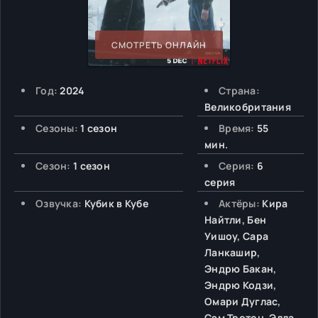
СМОТРЕТЬ ОНЛАЙН
Год:
2024
Страна:
Великобритания
Сезоны:
1 сезон
Время:
55
мин.
Сезон:
1 сезон
Серия:
6
серия
Озвучка:
Кубик в Кубе
Актёры:
Кира
Найтли, Бен
Уишоу, Сара
Ланкашир,
Эндрю Бакан,
Эндрю Кодзи,
Омари Дуглас,
Сэм Тротон, Элла