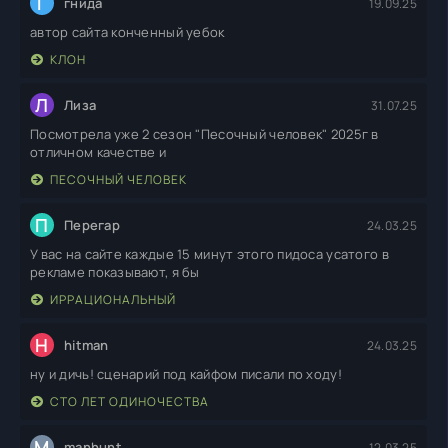
Г
гнида
19.09.25
автор сайта конченный уебок
КЛОН
Л
Лиза
31.07.25
Посмотрела уже 2 сезон "Песочный человек" 2025г в
отличном качестве и
ПЕСОЧНЫЙ ЧЕЛОВЕК
П
Перегар
24.03.25
У вас на сайте каждые 15 минут этого пидоса усатого в
рекламе показывают, я бы
ИРРАЦИОНАЛЬНЫЙ
H
hitman
24.03.25
ну и дичь! сценарий под кайфом писали по ходу!
СТО ЛЕТ ОДИНОЧЕСТВА
M
manhunt
12.03.25