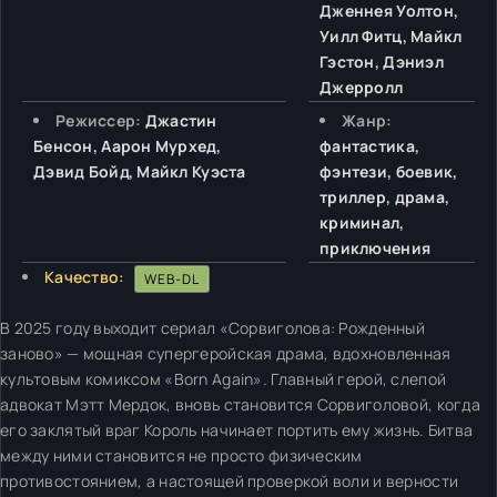
Дженнея Уолтон,
Уилл Фитц, Майкл
Гэстон, Дэниэл
Джерролл
Режиссер:
Джастин
Жанр:
Бенсон, Аарон Мурхед,
фантастика,
Дэвид Бойд, Майкл Куэста
фэнтези, боевик,
триллер, драма,
криминал,
приключения
Качество:
WEB-DL
В 2025 году выходит сериал «Сорвиголова: Рожденный
заново» — мощная супергеройская драма, вдохновленная
культовым комиксом «Born Again». Главный герой, слепой
адвокат Мэтт Мердок, вновь становится Сорвиголовой, когда
его заклятый враг Король начинает портить ему жизнь. Битва
между ними становится не просто физическим
противостоянием, а настоящей проверкой воли и верности