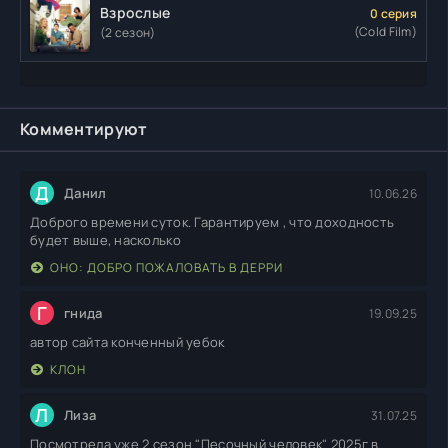
Взрослые
0 серия
(Cold Film)
(2 сезон)
Комментируют
Д
Данил
10.06.26
Доброго времени суток. Гарантируем , что доходность
будет выше, насколько
ОНО: ДОБРО ПОЖАЛОВАТЬ В ДЕРРИ
Г
гнида
19.09.25
автор сайта конченный уебок
КЛОН
Л
Лиза
31.07.25
Посмотрела уже 2 сезон "Песочный человек" 2025г в