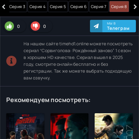
‹
›
я 2
Серия 3
Серия 4
Серия 5
Серия 6
Серия 7
Серия 8
МЫ В
0
0
Телеграм
На нашем сайте timehd1.online можете посмотреть
сериал “Сорвиголова: Рождённый заново” 1 сезон
в хорошем HD качестве. Сериал вышел в 2025
году, смотрите онлайн бесплатно и без
регистрации. Так же можете выбрать подходящую
вам озвучку.
Рекомендуем посмотреть: