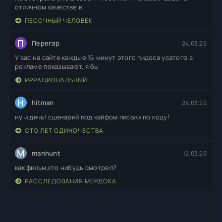
отличном качестве и
ПЕСОЧНЫЙ ЧЕЛОВЕК
П
Перегар
24.03.25
У вас на сайте каждые 15 минут этого пидоса усатого в
рекламе показывают, я бы
ИРРАЦИОНАЛЬНЫЙ
H
hitman
24.03.25
ну и дичь! сценарий под кайфом писали по ходу!
СТО ЛЕТ ОДИНОЧЕСТВА
M
manhunt
12.03.25
как фильм,кто нибудь смотрел?
РАССЛЕДОВАНИЯ МЕРДОКА