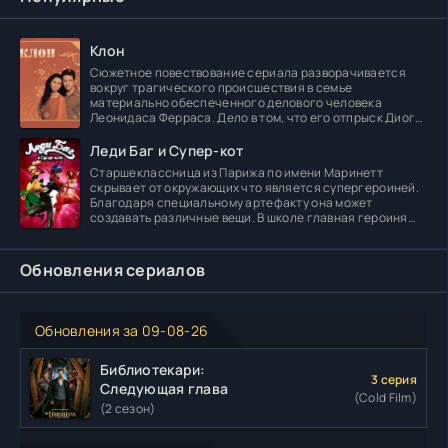
Клон
Сюжетное повествование сериала разворачивается
вокруг трагического происшествия в семье
материально обеспеченного делового человека
Леонидаса Ферраса. Дело в том, что его отпрыск Диога
погибает в
Леди Баг и Супер-кот
Старшеклассница из Парижа по имени Маринетт
скрывает от окружающих что является супергероиней.
Благодаря специальному артефакту она может
создавать различные вещи. В школе главная героиня
встречает
Обновления сериалов
Обновления за 09-08-26
Библиотекари:
3 серия
Следующая глава
(Cold Film)
(2 сезон)