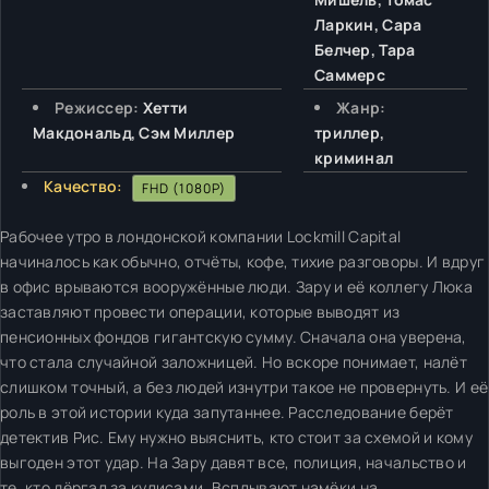
Ларкин, Сара
Белчер, Тара
Саммерс
Режиссер:
Хетти
Жанр:
Макдональд, Сэм Миллер
триллер,
криминал
Качество:
FHD (1080P)
Рабочее утро в лондонской компании Lockmill Capital
начиналось как обычно, отчёты, кофе, тихие разговоры. И вдруг
в офис врываются вооружённые люди. Зару и её коллегу Люка
заставляют провести операции, которые выводят из
пенсионных фондов гигантскую сумму. Сначала она уверена,
что стала случайной заложницей. Но вскоре понимает, налёт
слишком точный, а без людей изнутри такое не провернуть. И её
роль в этой истории куда запутаннее. Расследование берёт
детектив Рис. Ему нужно выяснить, кто стоит за схемой и кому
выгоден этот удар. На Зару давят все, полиция, начальство и
те, кто дёргал за кулисами. Всплывают намёки на