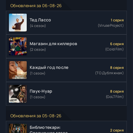
Обновления за 06-08-26
Тед Лассо
1 серия
(ViruseProject)
(4 сезон)
Магазин для киллеров
6 серия
(Cold Film)
(2 сезон)
Каждый год после
8 серия
(ТО Дубляжная)
(1 сезон)
Паук-Нуар
8 серия
(GoLTFilm)
(1 сезон)
Обновления за 05-08-26
Библиотекари:
2 серия
Следующая глава