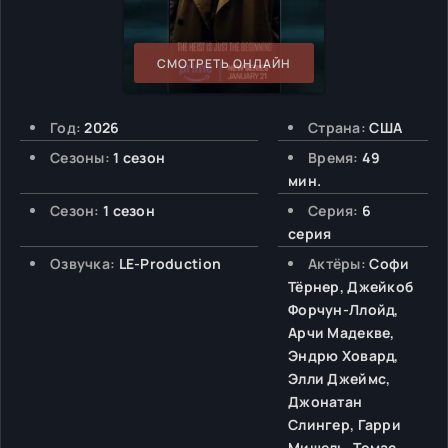
СМОТРЕТЬ ОНЛАЙН
Год:
2026
Страна:
США
Сезоны:
1 сезон
Время:
49
мин.
Сезон:
1 сезон
Серия:
6
серия
Озвучка:
LE-Production
Актёры:
Софи
Тёрнер, Джейкоб
Форчун-Ллойд,
Арчи Мадекве,
Эндрю Ховард,
Элли Джеймс,
Джонатан
Слингер, Гарри
Мишель, Томас