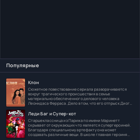
Популярные
Клон
Сюжетное повествование сериала разворачивается
вокруг трагического происшествия в семье
материально обеспеченного делового человека
Леонидаса Ферраса. Дело в том, что его отпрыск Диога
погибает в
Леди Баг и Супер-кот
Старшеклассница из Парижа по имени Маринетт
скрывает от окружающих что является супергероиней.
Благодаря специальному артефакту она может
создавать различные вещи. В школе главная героиня
встречает