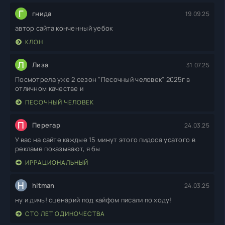
Г
гнида
19.09.25
автор сайта конченный уебок
КЛОН
Л
Лиза
31.07.25
Посмотрела уже 2 сезон "Песочный человек" 2025г в
отличном качестве и
ПЕСОЧНЫЙ ЧЕЛОВЕК
П
Перегар
24.03.25
У вас на сайте каждые 15 минут этого пидоса усатого в
рекламе показывают, я бы
ИРРАЦИОНАЛЬНЫЙ
H
hitman
24.03.25
ну и дичь! сценарий под кайфом писали по ходу!
СТО ЛЕТ ОДИНОЧЕСТВА