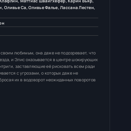
 Клафлин, Маттиас Швайгхёфер, Карин Вьяр,
, Оливье Са, Оливье Фалье, Лассана Лестен,
он
 своим любимым, она даже не подозревает, что
оезда, и Элис оказывается в центре шокирующих
интриги, заставляющие её рисковать всем ради
ивается с угрозами, о которых даже не
бросая их в водоворот неожиданных поворотов