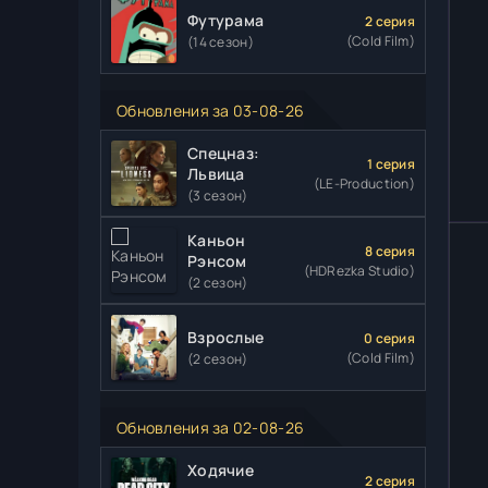
Футурама
2 серия
(Cold Film)
(14 сезон)
Обновления за 03-08-26
Спецназ:
1 серия
Львица
(LE-Production)
(3 сезон)
Каньон
8 серия
Рэнсом
(HDRezka Studio)
(2 сезон)
Взрослые
0 серия
(Cold Film)
(2 сезон)
Обновления за 02-08-26
Ходячие
2 серия