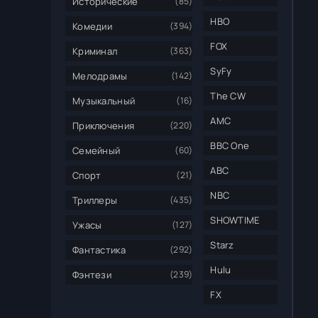
Исторические
(85)
HBO
Комедии
(394)
FOX
Криминал
(363)
SyFy
Мелодрамы
(142)
The CW
Музыкальный
(16)
AMC
Приключения
(220)
BBC One
Семейный
(60)
ABC
Спорт
(21)
NBC
Триллеры
(435)
SHOWTIME
Ужасы
(127)
Starz
Фантастика
(292)
Hulu
Фэнтези
(239)
FX