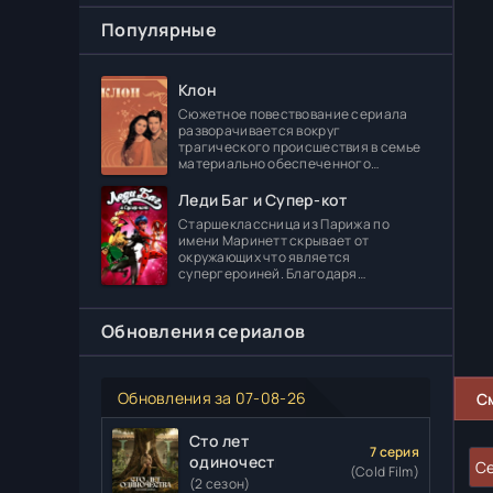
Популярные
Клон
Сюжетное повествование сериала
разворачивается вокруг
трагического происшествия в семье
материально обеспеченного
делового человека Леонидаса
Ферраса. Дело в том, что его отпрыск
Леди Баг и Супер-кот
Диога погибает в
Старшеклассница из Парижа по
имени Маринетт скрывает от
окружающих что является
супергероиней. Благодаря
специальному артефакту она может
создавать различные вещи. В школе
главная героиня встречает
Обновления сериалов
Обновления за 07-08-26
С
Сто лет
7 серия
одиночества
Се
(Cold Film)
(2 сезон)