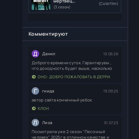
мертвецы:
(Cold Film)
Мертвый
(3 сезон)
город
Комментируют
Д
Данил
10.06.26
Доброго времени суток. Гарантируем ,
что доходность будет выше, насколько
ОНО: ДОБРО ПОЖАЛОВАТЬ В ДЕРРИ
Г
гнида
19.09.25
автор сайта конченный уебок
КЛОН
Л
Лиза
31.07.25
Посмотрела уже 2 сезон "Песочный
человек" 2025г в отличном качестве и