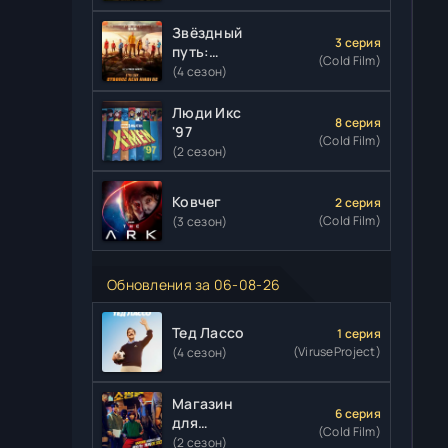
Звёздный
3 серия
путь:
(Cold Film)
Странные
(4 сезон)
новые
миры
Люди Икс
8 серия
'97
(Cold Film)
(2 сезон)
Ковчег
2 серия
(Cold Film)
(3 сезон)
Обновления за 06-08-26
Тед Лассо
1 серия
(ViruseProject)
(4 сезон)
Магазин
6 серия
для
(Cold Film)
киллеров
(2 сезон)