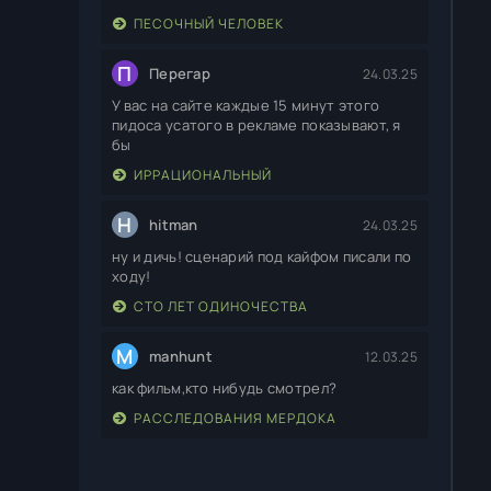
ПЕСОЧНЫЙ ЧЕЛОВЕК
П
Перегар
24.03.25
У вас на сайте каждые 15 минут этого
пидоса усатого в рекламе показывают, я
бы
ИРРАЦИОНАЛЬНЫЙ
H
hitman
24.03.25
ну и дичь! сценарий под кайфом писали по
ходу!
СТО ЛЕТ ОДИНОЧЕСТВА
M
manhunt
12.03.25
как фильм,кто нибудь смотрел?
РАССЛЕДОВАНИЯ МЕРДОКА