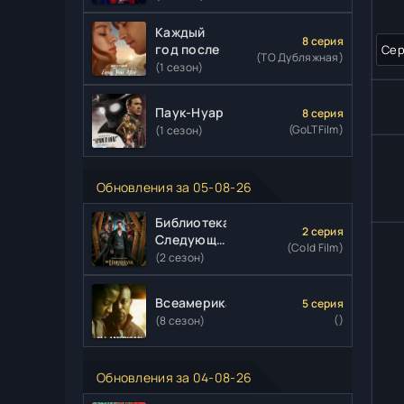
Каждый
8 серия
год после
Сер
(ТО Дубляжная)
(1 сезон)
Паук-Нуар
8 серия
(GoLTFilm)
(1 сезон)
Обновления за 05-08-26
Библиотекари:
2 серия
Следующая
(Cold Film)
глава
(2 сезон)
Всеамериканский
5 серия
()
(8 сезон)
Обновления за 04-08-26