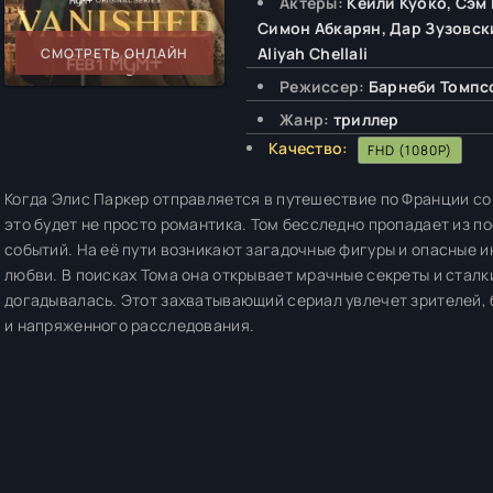
Актёры:
Кейли Куоко, Сэм
Симон Абкарян, Дар Зузовски
Aliyah Chellali
СМОТРЕТЬ ОНЛАЙН
Режиссер:
Барнеби Томпс
Жанр:
триллер
Качество:
FHD (1080P)
Когда Элис Паркер отправляется в путешествие по Франции со
это будет не просто романтика. Том бесследно пропадает из п
событий. На её пути возникают загадочные фигуры и опасные 
любви. В поисках Тома она открывает мрачные секреты и сталк
догадывалась. Этот захватывающий сериал увлечет зрителей, 
и напряженного расследования.