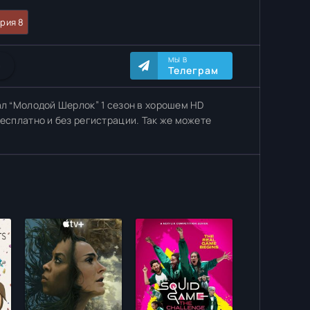
рия 8
МЫ В
0
Телеграм
ал “Молодой Шерлок” 1 сезон в хорошем HD
бесплатно и без регистрации. Так же можете