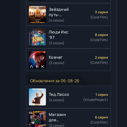
Звёздный
3 серия
путь:
(Cold Film)
Странные
(4 сезон)
новые
миры
Люди Икс
8 серия
'97
(Cold Film)
(2 сезон)
Ковчег
2 серия
(Cold Film)
(3 сезон)
Обновления за 06-08-26
Тед Лассо
1 серия
(ViruseProject)
(4 сезон)
Магазин
6 серия
для
(Cold Film)
киллеров
(2 сезон)