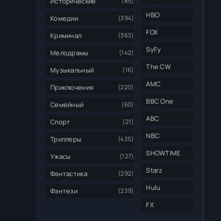
Исторические
(85)
HBO
Комедии
(394)
FOX
Криминал
(363)
SyFy
Мелодрамы
(142)
The CW
Музыкальный
(16)
AMC
Приключения
(220)
BBC One
Семейный
(60)
ABC
Спорт
(21)
NBC
Триллеры
(435)
SHOWTIME
Ужасы
(127)
Starz
Фантастика
(292)
Hulu
Фэнтези
(239)
FX