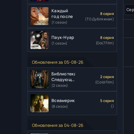
Сер
Каждый
8 серия
год после
(ТО Дубляжная)
(1 сезон)
Паук-Нуар
8 серия
(GoLTFilm)
(1 сезон)
Обновления за 05-08-26
Библиотекари:
2 серия
Следующая
(Cold Film)
глава
(2 сезон)
Всеамериканский
5 серия
()
(8 сезон)
Обновления за 04-08-26