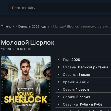
Timehd
»
Сериалы 2026 года
» Молодой Шерлок 1 сезон смотреть он
Молодой Шерлок
YOUNG SHERLOCK
Год:
2026
Страна:
Великобритания
Сезоны:
1 сезон
Время:
49 мин.
Сезон:
1 сезон
Серия:
8 серия
Озвучка:
Кубик в Кубе