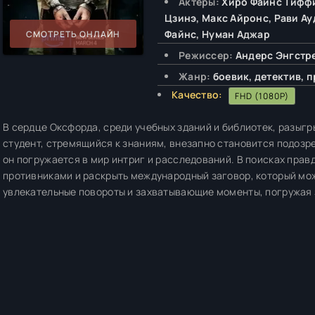
Актёры:
Хиро Файнс Тиффи
Цзинэ, Макс Айронс, Рави Ау
Файнс, Нуман Аджар
СМОТРЕТЬ ОНЛАЙН
Режиссер:
Андерс Энгстре
Жанр:
боевик, детектив, 
Качество:
FHD (1080P)
В сердце Оксфорда, среди учебных зданий и библиотек, разыг
студент, стремящийся к знаниям, внезапно становится подозре
он погружается в мир интриг и расследований. В поисках прав
противниками и раскрыть международный заговор, который мож
увлекательные повороты и захватывающие моменты, погружая 