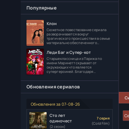
Популярные
Клон
Сюжетное повествование сериала
разворачивается вокруг
трагического происшествия в семье
материально обеспеченного
делового человека Леонидаса
Ферраса. Дело в том, что его отпрыск
Леди Баг и Супер-кот
Диога погибает в
Старшеклассница из Парижа по
имени Маринетт скрывает от
окружающих что является
супергероиней. Благодаря
специальному артефакту она может
создавать различные вещи. В школе
главная героиня встречает
Обновления сериалов
С
Обновления за 07-08-26
Сто лет
Се
7 серия
одиночества
(Cold Film)
(2 сезон)