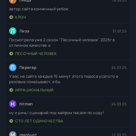
Г
гнида
19.09.25
автор сайта конченный уебок
КЛОН
Л
Лиза
31.07.25
Посмотрела уже 2 сезон "Песочный человек" 2025г в
отличном качестве и
ПЕСОЧНЫЙ ЧЕЛОВЕК
П
Перегар
24.03.25
У вас на сайте каждые 15 минут этого пидоса усатого в
рекламе показывают, я бы
ИРРАЦИОНАЛЬНЫЙ
H
hitman
24.03.25
ну и дичь! сценарий под кайфом писали по ходу!
СТО ЛЕТ ОДИНОЧЕСТВА
M
manhunt
12.03.25