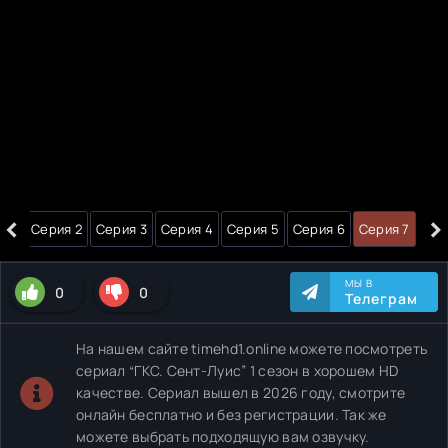
‹
›
я 1
Серия 2
Серия 3
Серия 4
Серия 5
Серия 6
Серия 7
МЫ В
0
0
Телеграм
На нашем сайте timehd1.online можете посмотреть
сериал “ГКС. Сент-Луис” 1 сезон в хорошем HD
качестве. Сериал вышел в 2026 году, смотрите
онлайн бесплатно и без регистрации. Так же
можете выбрать подходящую вам озвучку.