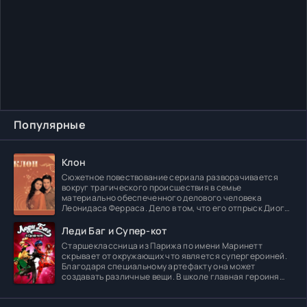
Популярные
Клон
Сюжетное повествование сериала разворачивается
вокруг трагического происшествия в семье
материально обеспеченного делового человека
Леонидаса Ферраса. Дело в том, что его отпрыск Диога
погибает в
Леди Баг и Супер-кот
Старшеклассница из Парижа по имени Маринетт
скрывает от окружающих что является супергероиней.
Благодаря специальному артефакту она может
создавать различные вещи. В школе главная героиня
встречает