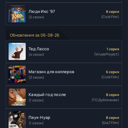
Люди Икс '97
8 серия
(Cold Film)
(2 сезон)
Обновления за 06-08-26
Тед Лассо
1 серия
(ViruseProject)
(4 сезон)
Магазин для киллеров
6 серия
(Cold Film)
(2 сезон)
Каждый год после
8 серия
(ТО Дубляжная)
(1 сезон)
Паук-Нуар
8 серия
(GoLTFilm)
(1 сезон)