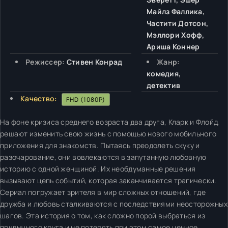
Майлз Фаллика,
Частити Дотсон,
Мэллори Хофф,
Ариша Коннер
Режиссер:
Стивен Конрад
Жанр:
комедия,
детектив
Качество:
FHD (1080P)
На фоне кризиса среднего возраста два друга, Кларк и Флойд,
решают изменить свою жизнь с помощью нового мобильного
приложения для знакомств. Пытаясь преодолеть скуку и
разочарование, они вовлекаются в запутанную любовную
историю с одной женщиной. Их необдуманные решения
вызывают цепь событий, которая заканчивается трагически.
Сериал погружает зрителя в мир сложных отношений, где
дружба и любовь сталкиваются с последствиями неосторожных
шагов. Эта история о том, как сложно порой выбраться из
привычного круга и не потерять при этом самое ценное.