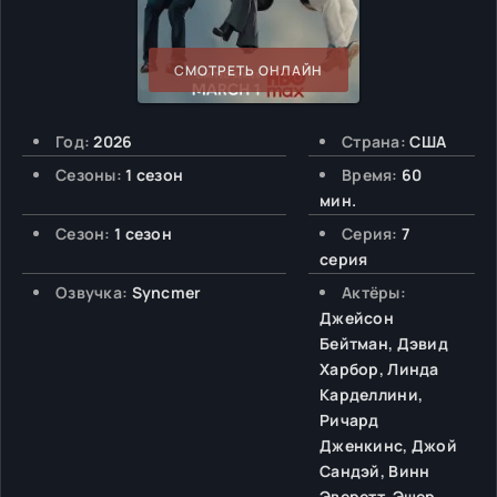
СМОТРЕТЬ ОНЛАЙН
Год:
2026
Страна:
США
Сезоны:
1 сезон
Время:
60
мин.
Сезон:
1 сезон
Серия:
7
серия
Озвучка:
Syncmer
Актёры:
Джейсон
Бейтман, Дэвид
Харбор, Линда
Карделлини,
Ричард
Дженкинс, Джой
Сандэй, Винн
Эверетт, Эшер