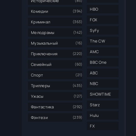
Исторические
(85)
HBO
Комедии
(394)
FOX
Криминал
(363)
SyFy
Мелодрамы
(142)
The CW
Музыкальный
(16)
AMC
Приключения
(220)
BBC One
Семейный
(60)
ABC
Спорт
(21)
NBC
Триллеры
(435)
SHOWTIME
Ужасы
(127)
Starz
Фантастика
(292)
Hulu
Фэнтези
(239)
FX