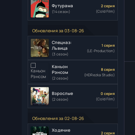
Футурама
2 серия
(Cold Film)
(14 сезон)
Обновления за 03-08-26
Спецназ:
1 серия
Львица
(LE-Production)
(3 сезон)
Каньон
8 серия
Рэнсом
(HDRezka Studio)
(2 сезон)
Взрослые
0 серия
(Cold Film)
(2 сезон)
Обновления за 02-08-26
Ходячие
2 серия