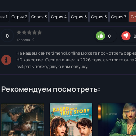
ия 1
Серия 2
Серия 3
Серия 4
Серия 5
Серия 6
Серия 7
Се
0
0
0
Голосов:
На нашем сайте timehd1.online можете посмотреть сериа
HD качестве. Сериал вышел в 2026 году, смотрите онла
выбрать подходящую вам озвучку.
Рекомендуем посмотреть: