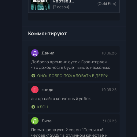
мертвецы:
(Cold Film)
Мертвый
(3 сезон)
город
Комментируют
Д
Данил
10.06.26
Доброго времени суток. Гарантируем ,
что доходность будет выше, насколько
ОНО: ДОБРО ПОЖАЛОВАТЬ В ДЕРРИ
Г
гнида
19.09.25
автор сайта конченный уебок
КЛОН
Л
Лиза
31.07.25
Посмотрела уже 2 сезон "Песочный
человек" 2025г в отличном качестве и