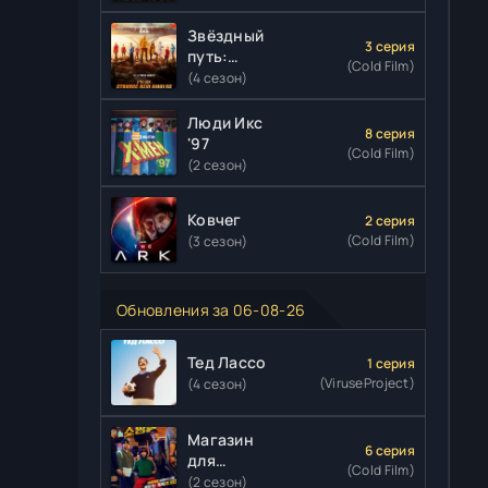
Звёздный
3 серия
путь:
(Cold Film)
Странные
(4 сезон)
новые
миры
Люди Икс
8 серия
'97
(Cold Film)
(2 сезон)
Ковчег
2 серия
(Cold Film)
(3 сезон)
Обновления за 06-08-26
Тед Лассо
1 серия
(ViruseProject)
(4 сезон)
Магазин
6 серия
для
(Cold Film)
киллеров
(2 сезон)