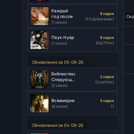
Каждый
8 серия
год после
Сер
(ТО Дубляжная)
(1 сезон)
Паук-Нуар
8 серия
(GoLTFilm)
(1 сезон)
Обновления за 05-08-26
Библиотекари:
2 серия
Следующая
(Cold Film)
глава
(2 сезон)
Всеамериканский
5 серия
()
(8 сезон)
Обновления за 04-08-26