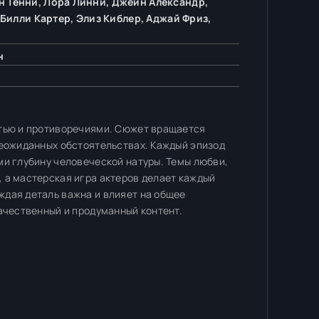
н Тенни, Лора Линни, Джейн Александр,
 Билли Картер, Элиз Киблер, Аджай Фриз,
н
стью и противоречиями. Сюжет вращается
неожиданных обстоятельствах. Каждый эпизод
ми глубину человеческой натуры. Темы любви,
 а мастерская игра актеров делает каждый
ждая деталь важна и влияет на общее
качественный и продуманный контент.