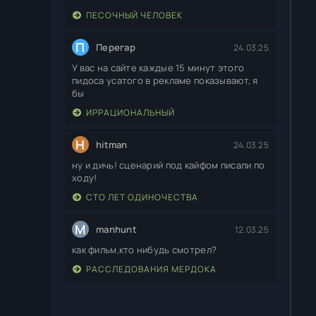
ПЕСОЧНЫЙ ЧЕЛОВЕК
П
Перегар
24.03.25
У вас на сайте каждые 15 минут этого
пидоса усатого в рекламе показывают, я
бы
ИРРАЦИОНАЛЬНЫЙ
H
hitman
24.03.25
ну и дичь! сценарий под кайфом писали по
ходу!
СТО ЛЕТ ОДИНОЧЕСТВА
M
manhunt
12.03.25
как фильм,кто нибудь смотрел?
РАССЛЕДОВАНИЯ МЕРДОКА