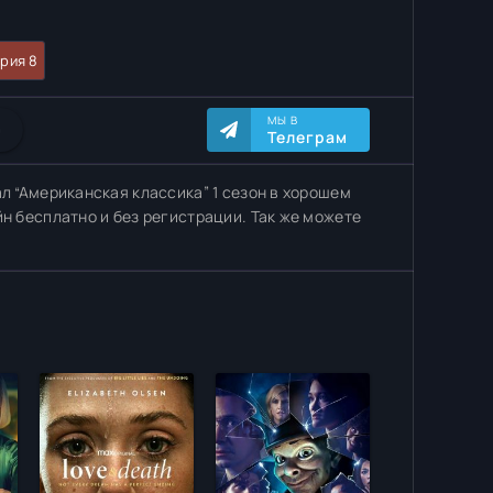
рия 8
МЫ В
0
Телеграм
л “Американская классика” 1 сезон в хорошем
йн бесплатно и без регистрации. Так же можете