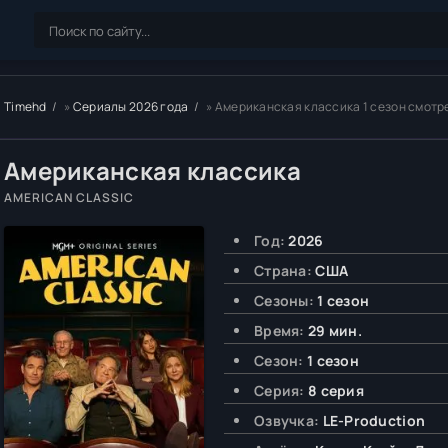
Timehd
»
Сериалы 2026 года
» Американская классика 1 сезон смотр
Американская классика
AMERICAN CLASSIC
Год:
2026
Страна:
США
Сезоны:
1 сезон
Время:
29 мин.
Сезон:
1 сезон
Серия:
8 серия
Озвучка:
LE-Production