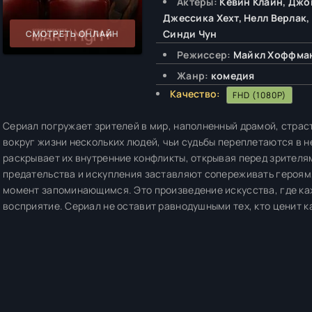
Актёры:
Кевин Клайн, Джо
Джессика Хехт, Нелл Верлак,
Синди Чун
СМОТРЕТЬ ОНЛАЙН
Режиссер:
Майкл Хоффма
Жанр:
комедия
Качество:
FHD (1080P)
Сериал погружает зрителей в мир, наполненный драмой, стра
вокруг жизни нескольких людей, чьи судьбы переплетаются в 
раскрывает их внутренние конфликты, открывая перед зрителя
предательства и искупления заставляют сопереживать героям,
момент запоминающимся. Это произведение искусства, где ка
восприятие. Сериал не оставит равнодушными тех, кто ценит 