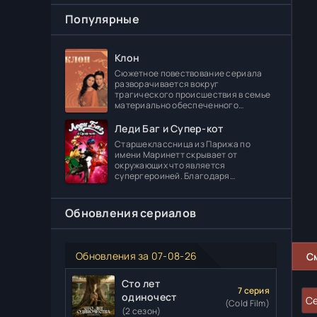
Популярные
Клон
Сюжетное повествование сериала
разворачивается вокруг
трагического происшествия в семье
материально обеспеченного
делового человека Леонидаса
Ферраса. Дело в том, что его отпрыск
Леди Баг и Супер-кот
Диога погибает в
Старшеклассница из Парижа по
имени Маринетт скрывает от
окружающих что является
супергероиней. Благодаря
специальному артефакту она может
создавать различные вещи. В школе
главная героиня встречает
Обновления сериалов
Обновления за 07-08-26
С
Сто лет
7 серия
одиночества
Се
(Cold Film)
(2 сезон)