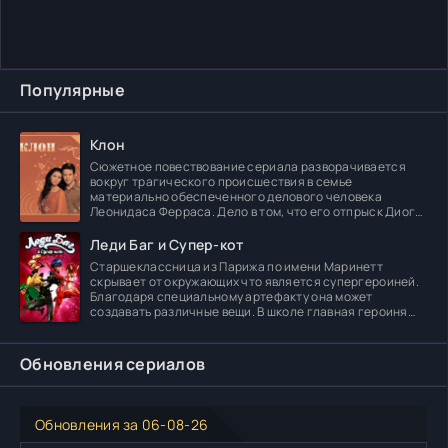
Популярные
Клон
Сюжетное повествование сериала разворачивается
вокруг трагического происшествия в семье
материально обеспеченного делового человека
Леонидаса Ферраса. Дело в том, что его отпрыск Диога
погибает в
Леди Баг и Супер-кот
Старшеклассница из Парижа по имени Маринетт
скрывает от окружающих что является супергероиней.
Благодаря специальному артефакту она может
создавать различные вещи. В школе главная героиня
встречает
Обновления сериалов
Обновления за 06-08-26