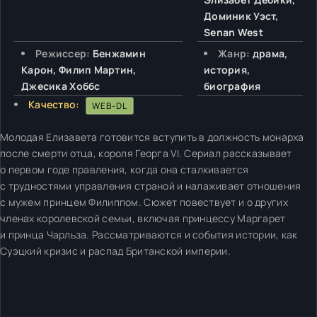
Доминик Уэст,
Senan West
Режиссер:
Бенжамин
Жанр:
драма,
Карон, Филип Мартин,
история,
Джесика Хоббс
биография
Качество:
WEB-DL
Молодая Елизавета готовится вступить в должность монарха
после смерти отца, короля Георга VI. Сериал рассказывает
о первом годе правления, когда она сталкивается
с трудностями управления страной и налаживает отношения
с мужем принцем Филиппом. Сюжет повествует и о других
членах королевской семьи, включая принцессу Маргарет
и принца Чарльза. Рассматриваются и события истории, как
Суэцкий кризис и распад Британской империи.