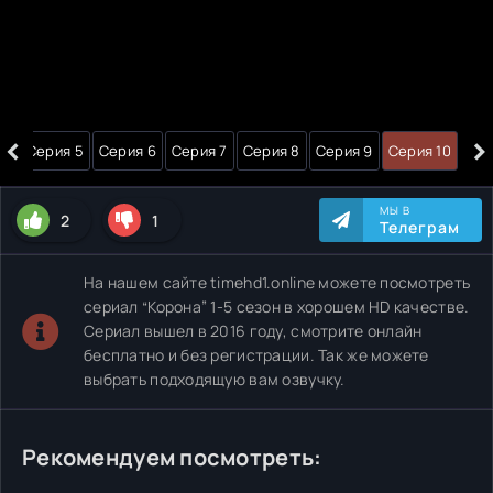
‹
›
 4
Серия 5
Серия 6
Серия 7
Серия 8
Серия 9
Серия 10
МЫ В
2
1
Телеграм
На нашем сайте timehd1.online можете посмотреть
сериал “Корона” 1-5 сезон в хорошем HD качестве.
Сериал вышел в 2016 году, смотрите онлайн
бесплатно и без регистрации. Так же можете
выбрать подходящую вам озвучку.
Рекомендуем посмотреть: