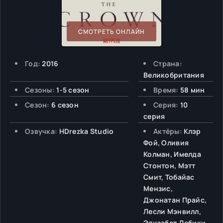
СМОТРЕТЬ ОНЛАЙН
Год:
2016
Страна:
Великобритания
Сезоны:
1-5 сезон
Время:
58 мин
Сезон:
6 сезон
Серия:
10
серия
Озвучка:
HDrezka Studio
Актёры:
Клэр
Фой, Оливия
Колман, Имелда
Стонтон, Мэтт
Смит, Тобайас
Мензис,
Джонатан Прайс,
Лесли Мэнвилл,
Элизабет Дебики,