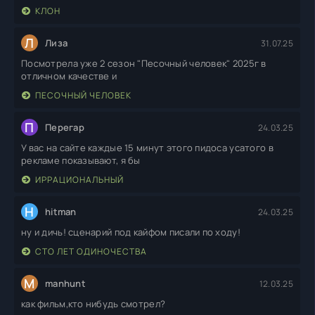
КЛОН
Л
Лиза
31.07.25
Посмотрела уже 2 сезон "Песочный человек" 2025г в
отличном качестве и
ПЕСОЧНЫЙ ЧЕЛОВЕК
П
Перегар
24.03.25
У вас на сайте каждые 15 минут этого пидоса усатого в
рекламе показывают, я бы
ИРРАЦИОНАЛЬНЫЙ
H
hitman
24.03.25
ну и дичь! сценарий под кайфом писали по ходу!
СТО ЛЕТ ОДИНОЧЕСТВА
M
manhunt
12.03.25
как фильм,кто нибудь смотрел?