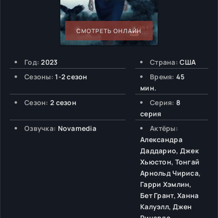
СМОТРЕТЬ ОНЛАЙН
Год:
2023
Страна:
США
Сезоны:
1-2 сезон
Время:
45
мин.
Сезон:
2 сезон
Серия:
8
серия
Озвучка:
Novamedia
Актёры:
Александра
Даддарио, Джек
Хьюстон, Тонгай
Арнольд Чириса,
Гарри Хэмлин,
Бет Грант, Ханна
Калуэлл, Джен
Ричардс,