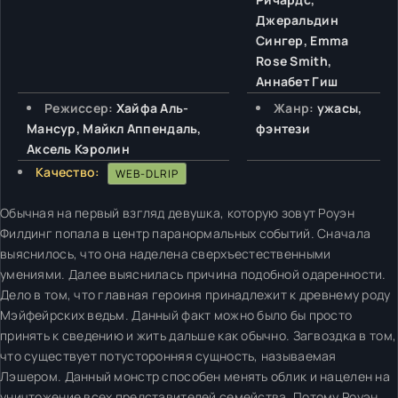
Джеральдин
Сингер, Emma
Rose Smith,
Аннабет Гиш
Режиссер:
Хайфа Аль-
Жанр:
ужасы,
Мансур, Майкл Аппендаль,
фэнтези
Аксель Кэролин
Качество:
WEB-DLRIP
Обычная на первый взгляд девушка, которую зовут Роуэн
Филдинг попала в центр паранормальных событий. Сначала
выяснилось, что она наделена сверхъестественными
умениями. Далее выяснилась причина подобной одаренности.
Дело в том, что главная героиня принадлежит к древнему роду
Мэйфейрских ведьм. Данный факт можно было бы просто
принять к сведению и жить дальше как обычно. Загвоздка в том,
что существует потусторонняя сущность, называемая
Лэшером. Данный монстр способен менять облик и нацелен на
уничтожение всех представителей семейства. Потому Роуэн