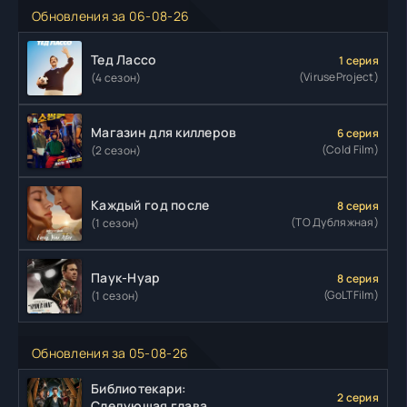
Обновления за 06-08-26
Тед Лассо
1 серия
(ViruseProject)
(4 сезон)
Магазин для киллеров
6 серия
(Cold Film)
(2 сезон)
Каждый год после
8 серия
(ТО Дубляжная)
(1 сезон)
Паук-Нуар
8 серия
(GoLTFilm)
(1 сезон)
Обновления за 05-08-26
Библиотекари:
2 серия
Следующая глава