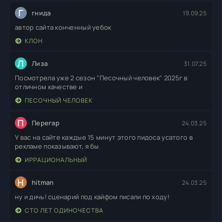
Г
гнида
19.09.25
автор сайта конченный уебок
КЛОН
Л
Лиза
31.07.25
Посмотрела уже 2 сезон "Песочный человек" 2025г в
отличном качестве и
ПЕСОЧНЫЙ ЧЕЛОВЕК
П
Перегар
24.03.25
У вас на сайте каждые 15 минут этого пидоса усатого в
рекламе показывают, я бы
ИРРАЦИОНАЛЬНЫЙ
H
hitman
24.03.25
ну и дичь! сценарий под кайфом писали по ходу!
СТО ЛЕТ ОДИНОЧЕСТВА