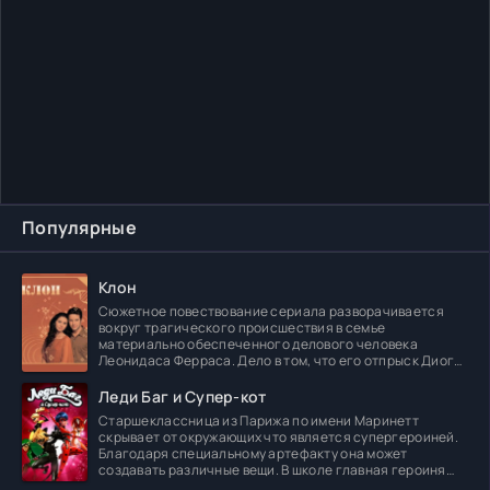
Популярные
Клон
Сюжетное повествование сериала разворачивается
вокруг трагического происшествия в семье
материально обеспеченного делового человека
Леонидаса Ферраса. Дело в том, что его отпрыск Диога
погибает в
Леди Баг и Супер-кот
Старшеклассница из Парижа по имени Маринетт
скрывает от окружающих что является супергероиней.
Благодаря специальному артефакту она может
создавать различные вещи. В школе главная героиня
встречает