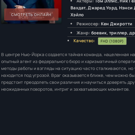
Актёры:
Том Эллис, Ник Ге
Вахдат, Джаред Уорд, Нэнси 
Хэйло
СМОТРЕТЬ ОНЛАЙН
Режиссер:
Кен Джиротти
Жанр:
боевик, триллер, д
Качество:
FHD (1080P)
В центре Нью-Йорка создается тайная команда, нацеленная на 
опытный агент из федерального бюро и харизматичный операти
методы работы и взгляды на ситуацию часто сталкиваются, но 
находится под угрозой. Враг оказывается ближе, чем можно б
предстоит преодолеть свои различия и научиться доверять дру
неожиданных поворотов, интриг и захватывающих моментов.