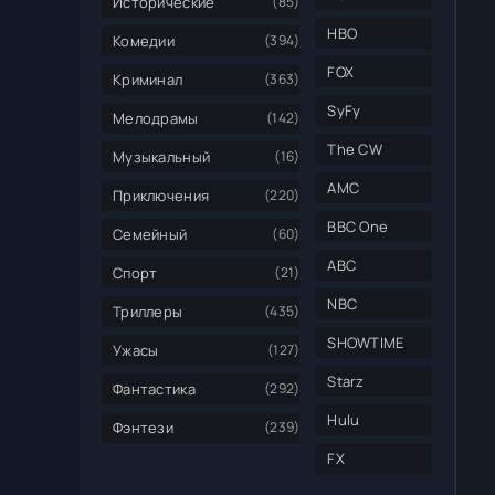
Исторические
(85)
HBO
Комедии
(394)
FOX
Криминал
(363)
SyFy
Мелодрамы
(142)
The CW
Музыкальный
(16)
AMC
Приключения
(220)
BBC One
Семейный
(60)
ABC
Спорт
(21)
NBC
Триллеры
(435)
SHOWTIME
Ужасы
(127)
Starz
Фантастика
(292)
Hulu
Фэнтези
(239)
FX