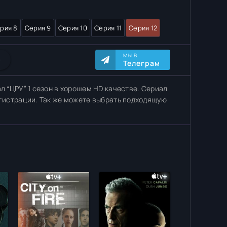
рия 8
Серия 9
Серия 10
Серия 11
Серия 12
МЫ В
0
Телеграм
л “ЦРУ” 1 сезон в хорошем HD качестве. Сериал
егистрации. Так же можете выбрать подходящую