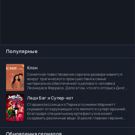
Популярные
Клон
Сюжетное повествование сериала разворачивается
вокруг трагического происшествия в семье
материально обеспеченного делового человека
Леонидаса Ферраса. Дело в том, что его отпрыск Диога
погибает в
Леди Баг и Супер-кот
Старшеклассница из Парижа по имени Маринетт
скрывает от окружающих что является супергероиней.
Благодаря специальному артефакту она может
создавать различные вещи. В школе главная героиня
встречает
Обновления сериалов