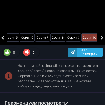
‹
›
 4
Серия 5
Серия 6
Серия 7
Серия 8
Серия 9
Серия 10
МЫ В
0
0
Телеграм
На нашем сайте timehd1.online можете посмотреть
сериал “Заветы” 1 сезон в хорошем HD качестве.
Сериал вышел в 2026 году, смотрите онлайн
бесплатно и без регистрации. Так же можете
выбрать подходящую вам озвучку.
Рекомендуем посмотреть: