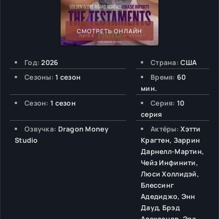
СМОТРЕТЬ ОНЛАЙН
Год:
2026
Страна:
США
Сезоны:
1 сезон
Время:
60
мин.
Сезон:
1 сезон
Серия:
10
серия
Озвучка:
Dragon Money
Актёры:
Хэтти
Studio
Крагтен, Заррин
Дарнелл-Мартин,
Чейз Инфинити,
Люси Холлидэй,
Блессинг
Адедиджо, Энн
Дауд, Брэд
Александр, Эва