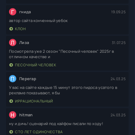
Г
гнида
19.09.25
автор сайта конченный уебок
КЛОН
Л
Лиза
31.07.25
Посмотрела уже 2 сезон "Песочный человек" 2025г в
отличном качестве и
ПЕСОЧНЫЙ ЧЕЛОВЕК
П
Перегар
24.03.25
У вас на сайте каждые 15 минут этого пидоса усатого в
рекламе показывают, я бы
ИРРАЦИОНАЛЬНЫЙ
H
hitman
24.03.25
ну и дичь! сценарий под кайфом писали по ходу!
СТО ЛЕТ ОДИНОЧЕСТВА